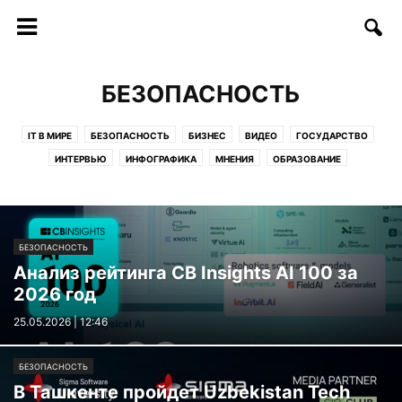
БЕЗОПАСНОСТЬ
IT В МИРЕ
БЕЗОПАСНОСТЬ
БИЗНЕС
ВИДЕО
ГОСУДАРСТВО
ИНТЕРВЬЮ
ИНФОГРАФИКА
МНЕНИЯ
ОБРАЗОВАНИЕ
СОФТ/ИНТЕРНЕТ
СОЦИУМ
СТАРТАПЫ
СТАТЬИ
ТЕЛЕКОММУНИКАЦИИ
ТЕХНОЛОГИИ
ФИНАНСЫ
ФОТО
ЦИФРЫ И ФАКТЫ
БЕЗОПАСНОСТЬ
Анализ рейтинга CB Insights AI 100 за
2026 год
25.05.2026 | 12:46
БЕЗОПАСНОСТЬ
В Ташкенте пройдет Uzbekistan Tech