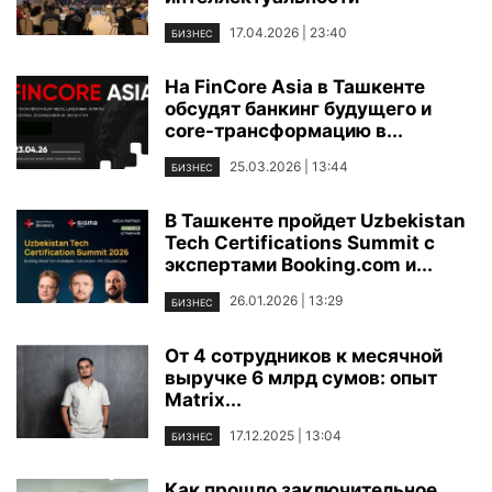
17.04.2026 | 23:40
БИЗНЕС
На FinCore Asia в Ташкенте
обсудят банкинг будущего и
core-трансформацию в...
25.03.2026 | 13:44
БИЗНЕС
В Ташкенте пройдет Uzbekistan
Tech Certifications Summit с
экспертами Booking.com и...
26.01.2026 | 13:29
БИЗНЕС
От 4 сотрудников к месячной
выручке 6 млрд сумов: опыт
Matrix...
17.12.2025 | 13:04
БИЗНЕС
Как прошло заключительное