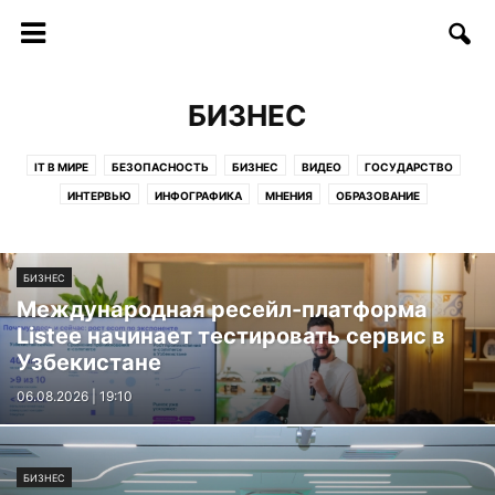
БИЗНЕС
IT В МИРЕ
БЕЗОПАСНОСТЬ
БИЗНЕС
ВИДЕО
ГОСУДАРСТВО
ИНТЕРВЬЮ
ИНФОГРАФИКА
МНЕНИЯ
ОБРАЗОВАНИЕ
СОФТ/ИНТЕРНЕТ
СОЦИУМ
СТАРТАПЫ
СТАТЬИ
ТЕЛЕКОММУНИКАЦИИ
ТЕХНОЛОГИИ
ФИНАНСЫ
ФОТО
БИЗНЕС
ЦИФРЫ И ФАКТЫ
Международная ресейл-платформа
Listee начинает тестировать сервис в
Узбекистане
06.08.2026 | 19:10
БИЗНЕС