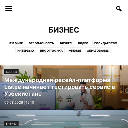
БИЗНЕС
IT В МИРЕ
БЕЗОПАСНОСТЬ
БИЗНЕС
ВИДЕО
ГОСУДАРСТВО
ИНТЕРВЬЮ
ИНФОГРАФИКА
МНЕНИЯ
ОБРАЗОВАНИЕ
СОФТ/ИНТЕРНЕТ
СОЦИУМ
СТАРТАПЫ
СТАТЬИ
ТЕЛЕКОММУНИКАЦИИ
ТЕХНОЛОГИИ
ФИНАНСЫ
ФОТО
БИЗНЕС
ЦИФРЫ И ФАКТЫ
Международная ресейл-платформа
Listee начинает тестировать сервис в
Узбекистане
06.08.2026 | 19:10
БИЗНЕС