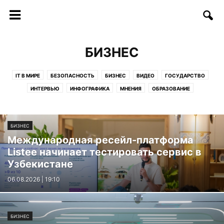
БИЗНЕС
IT В МИРЕ
БЕЗОПАСНОСТЬ
БИЗНЕС
ВИДЕО
ГОСУДАРСТВО
ИНТЕРВЬЮ
ИНФОГРАФИКА
МНЕНИЯ
ОБРАЗОВАНИЕ
СОФТ/ИНТЕРНЕТ
СОЦИУМ
СТАРТАПЫ
СТАТЬИ
ТЕЛЕКОММУНИКАЦИИ
ТЕХНОЛОГИИ
ФИНАНСЫ
ФОТО
БИЗНЕС
ЦИФРЫ И ФАКТЫ
Международная ресейл-платформа
Listee начинает тестировать сервис в
Узбекистане
06.08.2026 | 19:10
БИЗНЕС