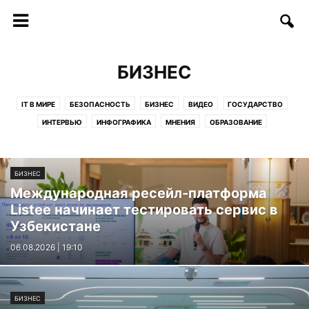
БИЗНЕС
IT В МИРЕ
БЕЗОПАСНОСТЬ
БИЗНЕС
ВИДЕО
ГОСУДАРСТВО
ИНТЕРВЬЮ
ИНФОГРАФИКА
МНЕНИЯ
ОБРАЗОВАНИЕ
СОФТ/ИНТЕРНЕТ
СОЦИУМ
СТАРТАПЫ
СТАТЬИ
ТЕЛЕКОММУНИКАЦИИ
ТЕХНОЛОГИИ
ФИНАНСЫ
ФОТО
БИЗНЕС
ЦИФРЫ И ФАКТЫ
Международная ресейл-платформа
Listee начинает тестировать сервис в
Узбекистане
06.08.2026 | 19:10
БИЗНЕС