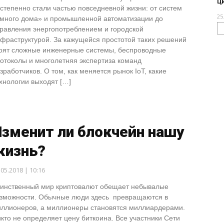
ц
степенно стали частью повседневной жизни: от систем
25
много дома» и промышленной автоматизации до
равления энергопотреблением и городской
фраструктурой. За кажущейся простотой таких решений
оят сложные инженерные системы, беспроводные
отоколы и многолетняя экспертиза команд
зработчиков. О том, как меняется рынок IoT, какие
хнологии выходят […]
Изменит ли блокчейн нашу
жизнь?
.05.2018 | 10:16
инственный мир криптовалют обещает небывалые
зможности. Обычные люди здесь превращаются в
ллионеров, а миллионеры становятся миллиардерами.
кто не определяет цену биткоина. Все участники Сети