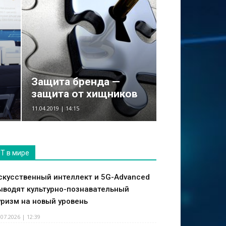
Защита бренда —
защита от хищников
11.04.2019 | 14:15
IT в мире
скусственный интеллект и 5G-Advanced
ыводят культурно-познавательный
уризм на новый уровень
.07.2026 | 12:39