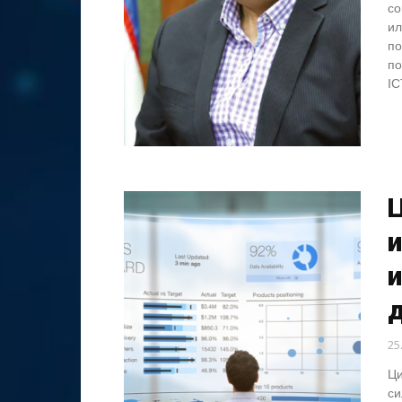
со
ил
по
по
IC
и
25
Ци
си