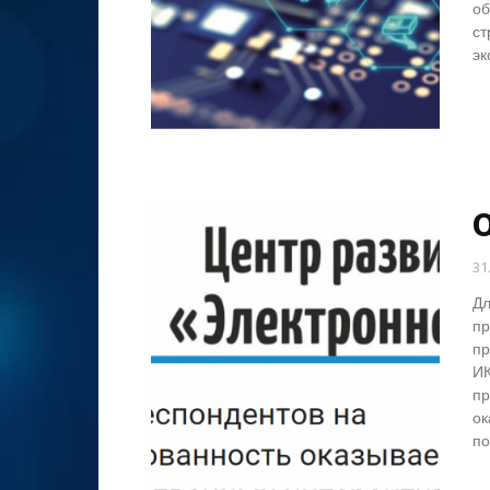
об
ст
эк
О
31
Дл
пр
пр
ИК
пр
ок
по