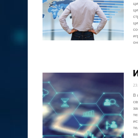
ци
ци
ст
ци
со
иг
он
И
23
В 
св
за
те
ис
те
ва