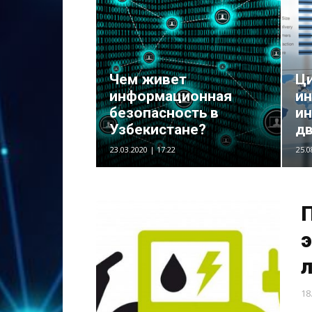
Чем живет
Ц
информационная
ин
безопасность в
и
Узбекистане?
дв
23.03.2020 | 17:22
25.0
э
18