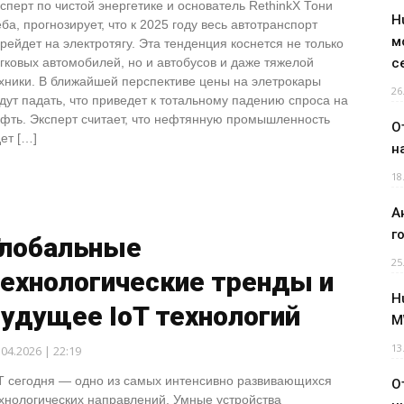
сперт по чистой энергетике и основатель RethinkX Тони
H
ба, прогнозирует, что к 2025 году весь автотранспорт
м
рейдет на электротягу. Эта тенденция коснется не только
гковых автомобилей, но и автобусов и даже тяжелой
с
хники. В ближайшей перспективе цены на элетрокары
26
дут падать, что приведет к тотальному падению спроса на
фть. Эксперт считает, что нефтянную промышленность
О
ет […]
н
18
А
г
Глобальные
25
технологические тренды и
H
удущее IoT технологий
M
13
.04.2026 | 22:19
T сегодня — одно из самых интенсивно развивающихся
О
хнологических направлений. Умные устройства