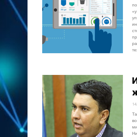
по
«у
уп
ин
ст
пр
ра
те
14
Та
во
ми
Ни