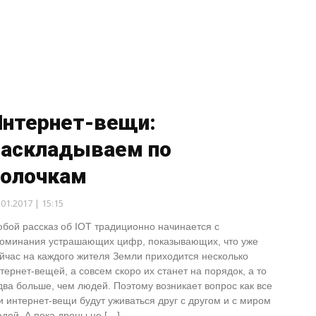
Интернет-вещи:
раскладываем по
полочкам
.01.2017 | 15:15
бой рассказ об IOT традиционно начинается с
оминания устрашающих цифр, показывающих, что уже
йчас на каждого жителя Земли приходится несколько
тернет-вещей, а совсем скоро их станет на порядок, а то
два больше, чем людей. Поэтому возникает вопрос как все
и интернет-вещи будут уживаться друг с другом и с миром
дей. А пока дроны не […]