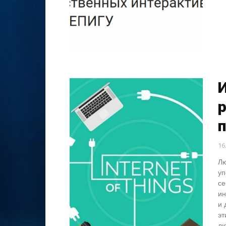
16
Лю
уп
се
ин
и 
эт
лю