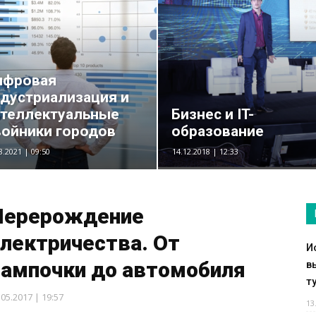
ифровая
дустриализация и
нтеллектуальные
Бизнес и IT-
ойники городов
образование
8.2021 | 09:50
14.12.2018 | 12:33
Перерождение
лектричества. От
И
лампочки до автомобиля
в
т
.05.2017 | 19:57
13