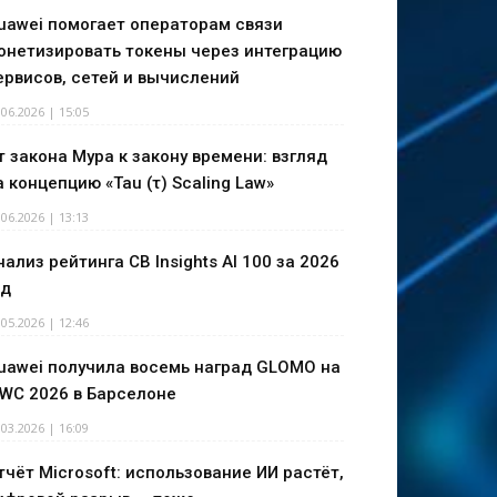
uawei помогает операторам связи
онетизировать токены через интеграцию
ервисов, сетей и вычислений
.06.2026 | 15:05
т закона Мура к закону времени: взгляд
а концепцию «Tau (τ) Scaling Law»
.06.2026 | 13:13
нализ рейтинга CB Insights AI 100 за 2026
од
.05.2026 | 12:46
uawei получила восемь наград GLOMO на
WC 2026 в Барселоне
.03.2026 | 16:09
тчёт Microsoft: использование ИИ растёт,