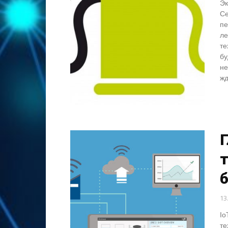
Эк
Се
пе
ле
те
бу
не
жд
б
13
Io
те