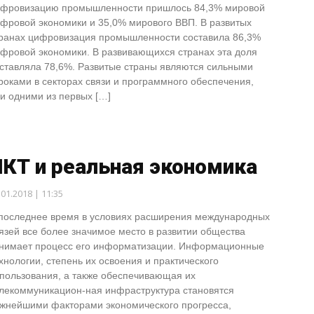
фровизацию промышленности пришлось 84,3% мировой
фровой экономики и 35,0% мирового ВВП. В развитых
ранах цифровизация промышленности составила 86,3%
фровой экономики. В развивающихся странах эта доля
ставляла 78,6%. Развитые страны являются сильными
роками в секторах связи и программного обеспечения,
и одними из первых […]
КТ и реальная экономика
.01.2018 | 11:35
последнее время в условиях расширения международных
язей все более значимое место в развитии общества
нимает процесс его информатизации. Информационные
хнологии, степень их освоения и практического
пользования, а также обеспечивающая их
лекоммуникацион-ная инфраструктура становятся
жнейшими факторами экономического прогресса,