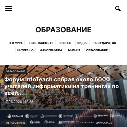
ОБРАЗОВАНИЕ
IT В МИРЕ
БЕЗОПАСНОСТЬ
БИЗНЕС
ВИДЕО
ГОСУДАРСТВО
ИНТЕРВЬЮ
ИНФОГРАФИКА
МНЕНИЯ
ОБРАЗОВАНИЕ
СОФТ/ИНТЕРНЕТ
СОЦИУМ
СТАРТАПЫ
СТАТЬИ
ТЕЛЕКОММУНИКАЦИИ
ТЕХНОЛОГИИ
ФИНАНСЫ
ФОТО
ОБРАЗОВАНИЕ
ЦИФРЫ И ФАКТЫ
Форум InfoTeach собрал около 6000
учителей информатики на тренингах по
всей...
17.06.2026 | 12:28
ОБРАЗОВАНИЕ