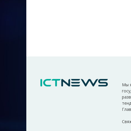
Мы 
госу
разв
тенд
Глав
Свяж