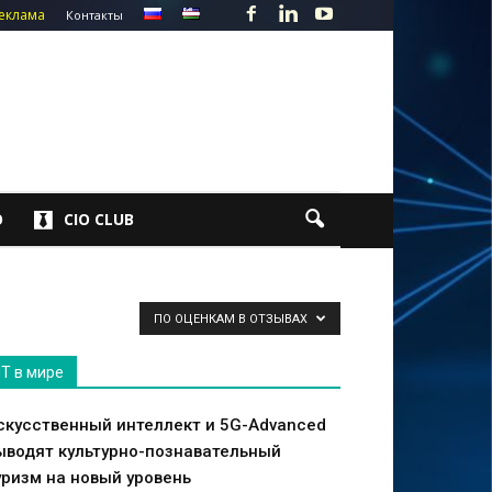
еклама
Контакты
О
CIO CLUB
ПО ОЦЕНКАМ В ОТЗЫВАХ
IT в мире
скусственный интеллект и 5G-Advanced
ыводят культурно-познавательный
уризм на новый уровень