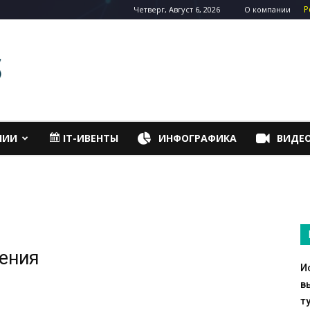
Р
Четверг, Август 6, 2026
О компании
НИИ
IT-ИВЕНТЫ
ИНФОГРАФИКА
ВИДЕ
жения
И
в
т