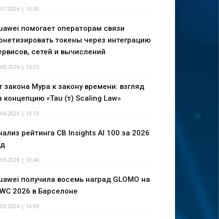
.07.2026 | 12:39
uawei помогает операторам связи
онетизировать токены через интеграцию
ервисов, сетей и вычислений
.06.2026 | 15:05
т закона Мура к закону времени: взгляд
а концепцию «Tau (τ) Scaling Law»
.06.2026 | 13:13
нализ рейтинга CB Insights AI 100 за 2026
од
.05.2026 | 12:46
uawei получила восемь наград GLOMO на
WC 2026 в Барселоне
.03.2026 | 16:09