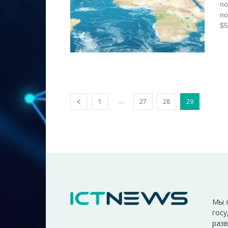
по
по
$5
...
1
27
28
29
Мы 
госу
разв