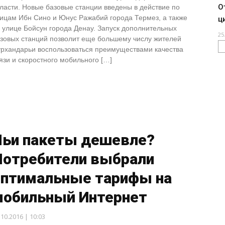
О
ласти. Новые базовые станции введены в действие по
ицам Ибн Сино и Юнус Ражабий города Термез, а также
ц
 улице Бойсун города Денау. Запуск дополнительных
25
зовых станций позволит еще большему числу жителей
рхандарьи воспользоваться преимуществами качества
язи и скоростного мобильного […]
Чьи пакеты дешевле?
Потребители выбрали
оптимальные тарифы на
мобильный Интернет
.10.2016 | 10:03