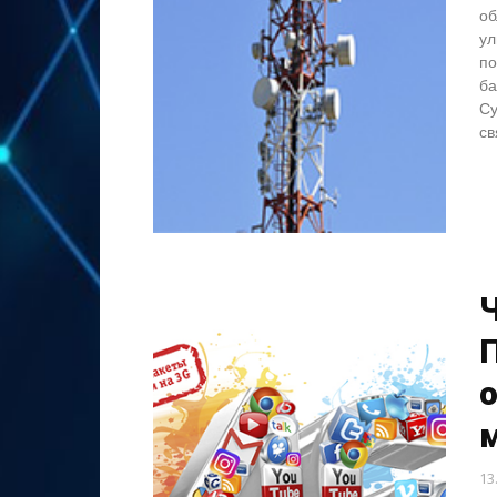
об
ул
по
ба
Су
св
13