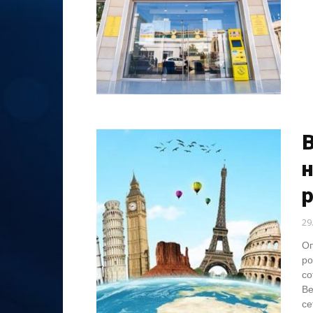
B
29
Оп
ро
со
Be
се