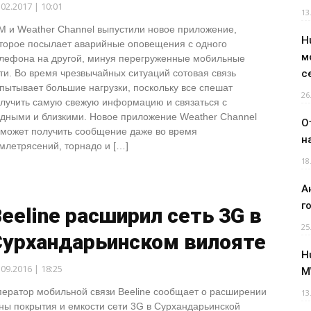
.02.2017 | 10:01
13
M и Weather Channel выпустили новое приложение,
H
торое посылает аварийные оповещения с одного
м
лефона на другой, минуя перегруженные мобильные
ти. Во время чрезвычайных ситуаций сотовая связь
с
пытывает большие нагрузки, поскольку все спешат
26
лучить самую свежую информацию и связаться с
дными и близкими. Новое приложение Weather Channel
О
может получить сообщение даже во время
н
млетрясений, торнадо и […]
18
А
г
eeline расширил сеть 3G в
25
Сурхандарьинском вилояте
H
.09.2016 | 18:25
M
ератор мобильной связи Beeline сообщает о расширении
13
ны покрытия и емкости сети 3G в Сурхандарьинской