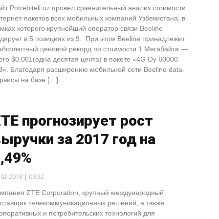
йт Potrebiteli.uz провел сравнительный анализ стоимости
тернет-пакетов всех мобильных компаний Узбекистана, в
мках которого крупнейший оператор связи Beeline
дирует в 5 позициях из 9. При этом Beeline принадлежит
абсолютный ценовой рекорд по стоимости 1 Мегабайта —
его $0,001(одна десятая цента) в пакете «4G Oy 60000
». Благодаря расширению мобильной сети Beeline data-
рвисы на базе […]
TE прогнозирует рост
ыручки за 2017 год на
7,49%
.02.2018 | 09:32
мпания ZTE Corporation, крупный международный
ставщик телекоммуникационных решений, а также
рпоративных и потребительских технологий для