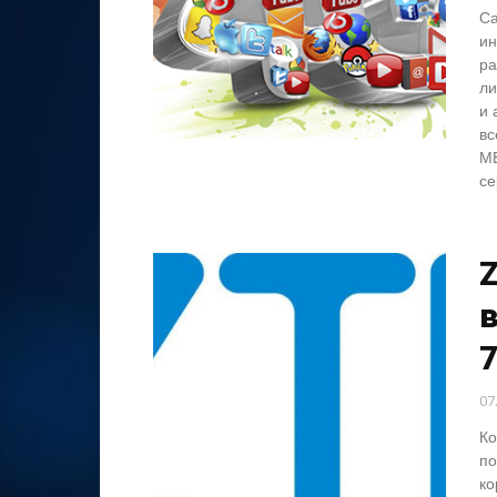
Са
ин
ра
ли
и 
вс
MB
се
Z
в
07
Ко
по
ко