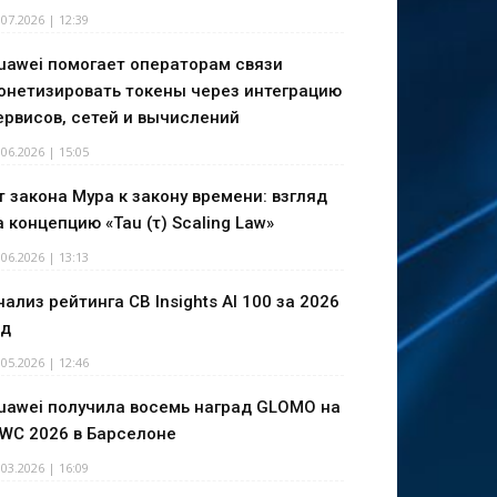
.07.2026 | 12:39
uawei помогает операторам связи
онетизировать токены через интеграцию
ервисов, сетей и вычислений
.06.2026 | 15:05
т закона Мура к закону времени: взгляд
а концепцию «Tau (τ) Scaling Law»
.06.2026 | 13:13
нализ рейтинга CB Insights AI 100 за 2026
од
.05.2026 | 12:46
uawei получила восемь наград GLOMO на
WC 2026 в Барселоне
.03.2026 | 16:09