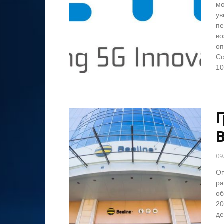
мо
ув
пе
во
оп
Со
10
B
09
Оп
ра
об
20
де