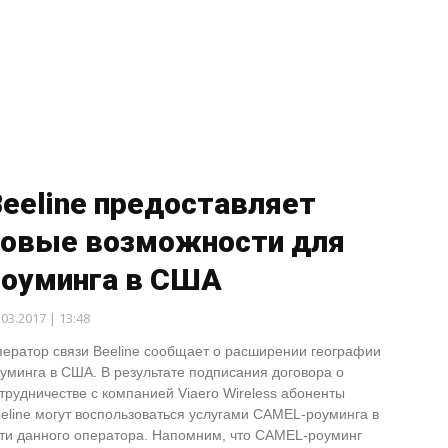
eeline предоставляет
новые возможности для
роуминга в США
.03.2017 | 13:48
ератор связи Beeline сообщает о расширении географии
уминга в США. В результате подписания договора о
трудничестве с компанией Viaero Wireless абоненты
eline могут воспользоваться услугами CAMEL-роуминга в
ти данного оператора. Напомним, что CAMEL-роуминг