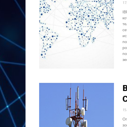
17
IB
ко
те
се
ис
по
ро
по
зе
B
15
Оп
зо