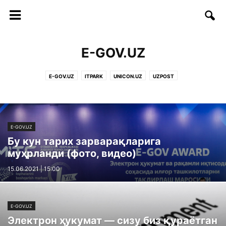
E-GOV.UZ
E-GOV.UZ
ITPARK
UNICON.UZ
UZPOST
E-GOV.UZ
Бу кун тарих зарварақларига
муҳрланди (фото, видео)
15.06.2021 | 15:00
E-GOV.UZ
Электрон ҳукумат — сизу биз қураётган