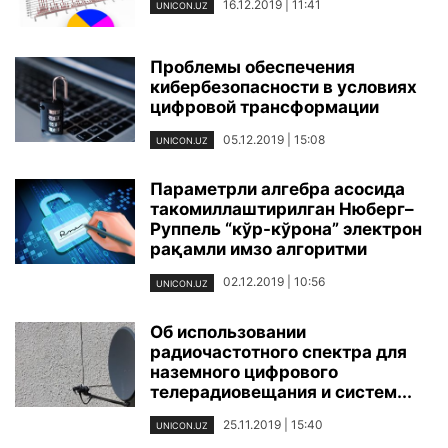
16.12.2019 | 11:41
UNICON.UZ
Проблемы обеспечения
кибербезопасности в условиях
цифровой трансформации
05.12.2019 | 15:08
UNICON.UZ
Параметрли алгебра асосида
такомиллаштирилган Нюберг–
Руппель “кўр-кўрона” электрон
рақамли имзо алгоритми
02.12.2019 | 10:56
UNICON.UZ
Об использовании
радиочастотного спектра для
наземного цифрового
телерадиовещания и систем...
25.11.2019 | 15:40
UNICON.UZ