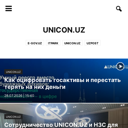
UNICON.UZ
E-GOV.UZ
ITPARK
UNICON.UZ
UZPOST
UNICON.UZ
Как оцифровать госактивы и перестать
терять на них деньги
28.07.2026 | 15:40
UNICON.UZ
Сотрудничество UNICON.UZ и H3C для