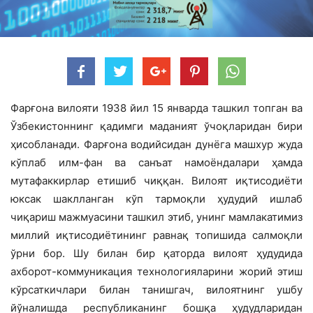
Фарғона вилояти 1938 йил 15 январда ташкил топган ва
Ўзбекистоннинг қадимги маданият ўчоқларидан бири
ҳисобланади. Фарғона водийсидан дунёга машхур жуда
кўплаб илм-фан ва санъат намоёндалари ҳамда
мутафаккирлар етишиб чиққан. Вилоят иқтисодиёти
юксак шаклланган кўп тармоқли ҳудудий ишлаб
чиқариш мажмуасини ташкил этиб, унинг мамлакатимиз
миллий иқтисодиётининг равнақ топишида салмоқли
ўрни бор. Шу билан бир қаторда вилоят ҳудудида
ахборот-коммуникация технологияларини жорий этиш
кўрсаткичлари билан танишгач, вилоятнинг ушбу
йўналишда республиканинг бошқа ҳудудларидан