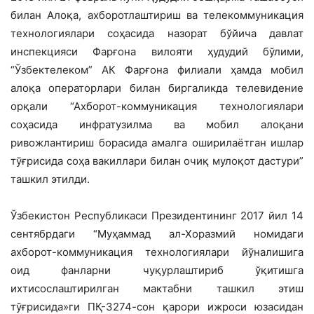
билан Алоқа, ахборотлаштириш ва телекоммуникация
технологиялари соҳасида назорат бўйича давлат
инспекцияси Фарғона вилояти ҳудудий бўлими,
“Ўзбектелеком” АК Фарғона филиали ҳамда мобил
алоқа операторлари билан биргаликда телевидение
орқали “Ахборот-коммуникация технологиялари
соҳасида инфратузилма ва мобил алоқани
ривожлантириш борасида амалга оширилаётган ишлар
тўғрисида соҳа вакиллари билан очиқ мулоқот дастури”
ташкил этилди.
Ўзбекистон Республикаси Президентининг 2017 йил 14
сентябрдаги “Муҳаммад ал-Хоразмий номидаги
ахборот-коммуникация технологиялари йўналишига
оид фанларни чуқурлаштириб ўқитишга
ихтисослаштирилган мактабни ташкил этиш
тўғрисида»ги ПҚ-3274-сон қарори ижроси юзасидан