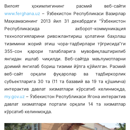
Вилоят ҳокимлигининг расмий веб-сайти
www.ferghana.uz
– Ўзбекистон Республикаси Вазирлар
Маҳкамасининг 2013 йил 31 декабрдаги “Ўзбекистон
Республикасида ахборот-коммуникация
технологияларини ривожлантириш ҳолатини баҳолаш
тизимини жорий этиш чора-тадбирлари тўғрисида”ги
355-сон қарори талабларига мувофиқлаштирилиб
янгидан ишлаб чиқилди. Веб-сайтда маълумотларни
доимий янгилаб бориш тизими йўлга қўйилган. Расмий
веб-сайт орқали фуқаролар ва тадбиркорлик
субъектларига 30 та (11 та базавий ва 19 та қўшимча)
интерактив давлат хизматлари кўрсатиб келинмоқда,
my.gov.uz
– Ўзбекистон Республикаси Ягона интерактив
давлат хизматлари портали орқали 14 та хизматлар
кўрсатиб келинмоқда.