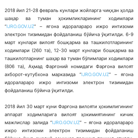
2018 йил 21-28 февраль кунлари жойларга чиққан ҳолда
шаҳар ва туман ҳокимликларининг ходимлари
“
IJRO.GOV.UZ
” – ягона идоралараро ижро интизоми
электрон тизимидан фойдаланиш бўйича ўқитилди. 6-9
март кунлари вилоят бошқарма ва ташкилотларининг
ходимлари (260 та), 12-30 март кунлари бошқарма ва
ташкилотларнинг шаҳар ва туман бўлимлари ходимлари
(806 та), Аҳмад Фарғоний номидаги Фарғона вилоят
ахборот-кутубхона марказида “
IJRO.GOV.UZ
” – ягона
идоралараро ижро интизоми электрон тизимидан
фойдаланиш бўйича ўқитилди.
2018 йил 30 март куни Фарғона вилояти ҳокимлигининг
аппарат ходимларига вилоят ҳокимиятининг кичик
мажлислар залида “
IJRO.GOV.UZ
” – ягона идоралараро
ижро интизоми электрон тизимидан фойдаланиш