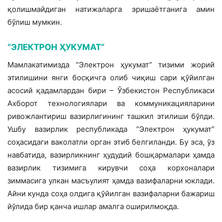
қолишмайдиган натижаларга эришаётганига амин
бўлиш мумкин.
“ЭЛЕКТРОН ҲУКУМАТ”
Мамлакатимизда “Электрон ҳукумат” тизими жорий
этилишини янги босқичга олиб чиқиш сари қўйилган
асосий қадамлардан бири – Ўзбекистон Республикаси
Ахборот технологиялари ва коммуникацияларини
ривожлантириш вазирлигининг ташкил этилиши бўлди.
Ушбу вазирлик республикада “Электрон ҳукумат”
соҳасидаги ваколатли орган этиб белгиланди. Бу эса, ўз
навбатида, вазирликнинг ҳудудий бошқармалари ҳамда
вазирлик тизимига кирувчи соҳа корхоналари
зиммасига улкан масъулият ҳамда вазифаларни юклади.
Айни кунда соҳа олдига қўйилган вазифаларни бажариш
йўлида бир қанча ишлар амалга оширилмоқда.