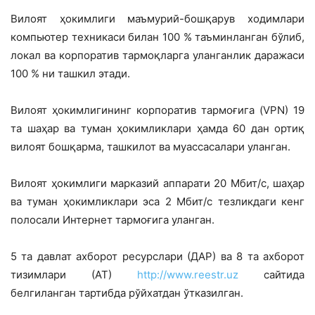
Вилоят ҳокимлиги маъмурий-бошқарув ходимлари
компьютер техникаси билан 100 % таъминланган бўлиб,
локал ва корпоратив тармоқларга уланганлик даражаси
100 % ни ташкил этади.
Вилоят ҳокимлигининг корпоратив тармоғига (VPN) 19
та шаҳар ва туман ҳокимликлари ҳамда 60 дан ортиқ
вилоят бошқарма, ташкилот ва муассасалари уланган.
Вилоят ҳокимлиги марказий аппарати 20 Мбит/с, шаҳар
ва туман ҳокимликлари эса 2 Мбит/с тезликдаги кенг
полосали Интернет тармоғига уланган.
5 та давлат ахборот ресурслари (ДАР) ва 8 та ахборот
тизимлари (АТ)
http://www.reestr.uz
сайтида
белгиланган тартибда рўйхатдан ўтказилган.