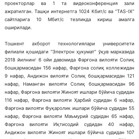
проекторлар ва 1 та видеоконференция зали
ажратилган. Ташқи интернетга 1024 Кбит/с ва “TAS-IX”
сайтларига 10 Мбит/с тезликда кириш амалга
оширилади.
Тошкент ахборот технологиялари университети
филиали қошидаги “Электрон ҳукумат” ўқув марказида
2018 йилнинг 6 ойи давомида Фарғона вилояти Солиқ
бошқармасидан 156 нафар, Фарғона солиқ коллежидан
9 нафар, Андижон вилояти Солиқ бошқармасидан 121
нафар, Наманган вилояти Солиқ бошқармасидан 96
нафар, Фарғона вилояти Жиноят ишлари бўйича судидан
116 нафар, Фарғона вилояти Ҳарбий судидан 6 нафар,
Фарғона вилояти Фуқаролик ишлари бўйича судидан 55
нафар, Фарғона вилояти Маъмурий судидан 65 нафар,
Фарғона вилояти Иқтисодий судидан 40 нафар,
Андижон вилояти Жиноят ишлари бўйича судидан 107