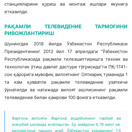
станцияларини қуриш ва монтаж ишлари якунига
етказилди.
РАҚАМЛИ ТЕЛЕВИДЕНИЕ ТАРМОҒИНИ
РИВОЖЛАНТИРИШ
Шунингдек 2018 йилда Ўзбекистон Республикаси
Президентининг 2012 йил 17 апрелдаги “Ўзбекистон
Республикасида рақамли телеэшиттиришга техник ва
технологик ўтиш давлат дастури тўғрисида”ги ПҚ-1741-
сон қарорига мувофиқ вилоятнинг Олтиариқ туманида 1
та кам қувватли рақамли телевидение узаткичи
ўрнатилди ва натижада вилоят аҳолисининг рақамли
телевидение билан қамрови 100 фоизга етказилди.
Фарғона вилояти Фарғона водийсининг ғарбий ва
жанубий қисмида жойлашган. Ер майдони 6,76 минг кв.
километрни ташкил этиб, Ўзбекистон ҳудудининг 1,5