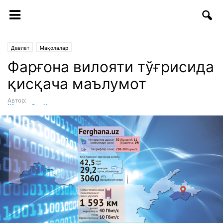
Давлат
Мақолалар
Фарғона вилояти тўғрисида
қисқача маълумот
Автор:
Жавлонбек Каримов
-
10.10.2018 | 09:54