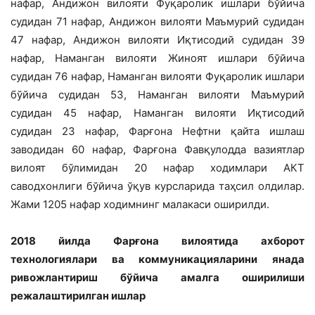
нафар, Андижон вилояти Фуқаролик ишлари бўйича
судидан 71 нафар, Андижон вилояти Маъмурий судидан
47 нафар, Андижон вилояти Иқтисодий судидан 39
нафар, Наманган вилояти Жиноят ишлари бўйича
судидан 76 нафар, Наманган вилояти Фуқаролик ишлари
бўйича судидан 53, Наманган вилояти Маъмурий
судидан 45 нафар, Наманган вилояти Иқтисодий
судидан 23 нафар, Фарғона Нефтни қайта ишлаш
заводидан 60 нафар, Фарғона Фавқулодда вазиятлар
вилоят бўлимидан 20 нафар ходимлари АКТ
саводхонлиги бўйича ўқув курсларида таҳсил олдилар.
Жами 1205 нафар ходимнинг малакаси оширилди.
2018 йилда Фарғона вилоятида ахборот
технологиялари ва коммуникацияларини янада
ривожлантириш бўйича амалга оширилиши
режалаштирилган ишлар