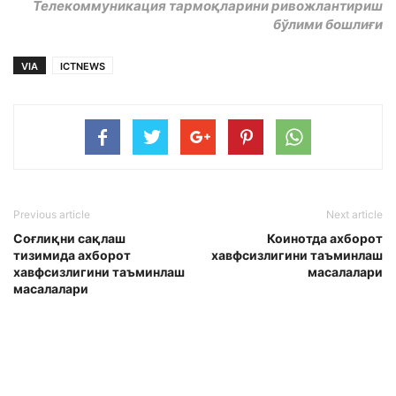
Телекоммуникация тармоқларини ривожлантириш
бўлими бошлиғи
VIA
ICTNEWS
Previous article
Next article
Соғлиқни сақлаш
Коинотда ахборот
тизимида ахборот
хавфсизлигини таъминлаш
хавфсизлигини таъминлаш
масалалари
масалалари