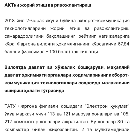
АКТни жорий этиш ва ривожлантириш
2018 йил 2-чорак якуни бўйича ахборот-коммуникация
технологияларини жорий этиш ва ривожлантириш
самарадорлигини баҳолашнинг рейтинг натижаларига
кўра, Фарғона вилояти ҳокимлигининг кўрсаткичи 67,84
баллни (максимал – 100 балл) ташкил этди.
Вилоятда давлат ва хўжалик бошқаруви, маҳаллий
давлат ҳокимияти органлари ходимларининг ахборот-
коммуникация технологиялари соҳасида малакасини
ошириш ҳолати тўғрисида
ТАТУ Фарғона филиали қошидаги “Электрон ҳукумат”
ўқув маркази учун 113 ва 121 маъруза хоналари ва 105,
212 компьютер хоналари ажратилган. Бу хоналар 30 та
компьютер билан жиҳозланган. 2 та мультимедиали