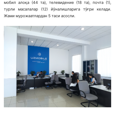
мобил алоқа (44 та), телевидение (18 та), почта (1),
турли масалалар (12) йўналишларига тўғри келади.
Жами мурожаатлардан 5 таси асосли.