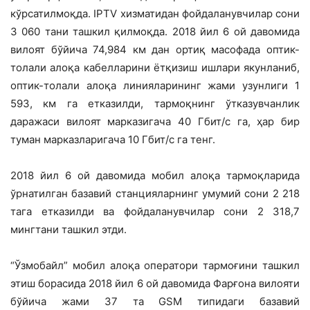
кўрсатилмоқда. IPTV хизматидан фойдаланувчилар сони
3 060 тани ташкил қилмоқда. 2018 йил 6 ой давомида
вилоят бўйича 74,984 км дан ортиқ масофада оптик-
толали алоқа кабелларини ётқизиш ишлари якунланиб,
оптик-толали алоқа линияларининг жами узунлиги 1
593, км га етказилди, тармоқнинг ўтказувчанлик
даражаси вилоят марказигача 40 Гбит/с га, ҳар бир
туман марказларигача 10 Гбит/с га тенг.
2018 йил 6 ой давомида мобил алоқа тармоқларида
ўрнатилган базавий станцияларнинг умумий сони 2 218
тага етказилди ва фойдаланувчилар сони 2 318,7
мингтани ташкил этди.
“Ўзмобайл” мобил алоқа оператори тармоғини ташкил
этиш борасида 2018 йил 6 ой давомида Фарғона вилояти
бўйича жами 37 та GSM типидаги базавий