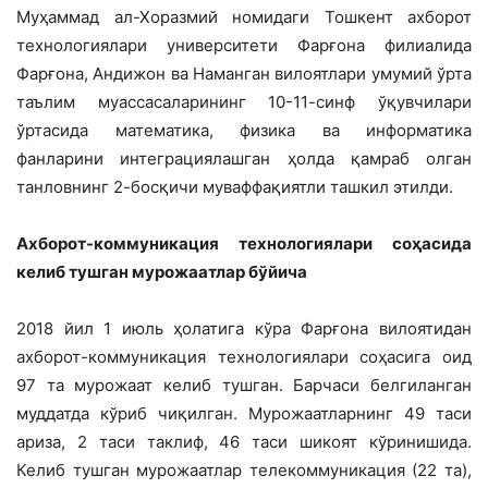
Муҳаммад ал-Хоразмий номидаги Тошкент ахборот
технологиялари университети Фарғона филиалида
Фарғона, Андижон ва Наманган вилоятлари умумий ўрта
таълим муассасаларининг 10-11-синф ўқувчилари
ўртасида математика, физика ва информатика
фанларини интеграциялашган ҳолда қамраб олган
танловнинг 2-босқичи муваффақиятли ташкил этилди.
Ахборот-коммуникация технологиялари соҳасида
келиб тушган мурожаатлар бўйича
2018 йил 1 июль ҳолатига кўра Фарғона вилоятидан
ахборот-коммуникация технологиялари соҳасига оид
97 та мурожаат келиб тушган. Барчаси белгиланган
муддатда кўриб чиқилган. Мурожаатларнинг 49 таси
ариза, 2 таси таклиф, 46 таси шикоят кўринишида.
Келиб тушган мурожаатлар телекоммуникация (22 та),