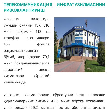
ТЕЛЕКОММУНИКАЦИЯ ИНФРАТУЗИЛМАСИНИ
РИВОЖЛАНТИРИШ
Фарғона вилоятида
умумий сиғими 157, 510
минг рақамли 113 та
телефон станциялари
100 фоизга
рақамлаштирилган
бўлиб, улар орқали 79,1
минг фойдаланувчиларга
замонавий алоқа
хизматлари кўрсатиб
келинмоқда.
Интернет хизматларини кўрсатувчи кенг полосали
қурилмаларнинг сиғими 42,5 минг портга етказилди,
улар орқали 29,2 мингдан ортиқ абонентга хизмат