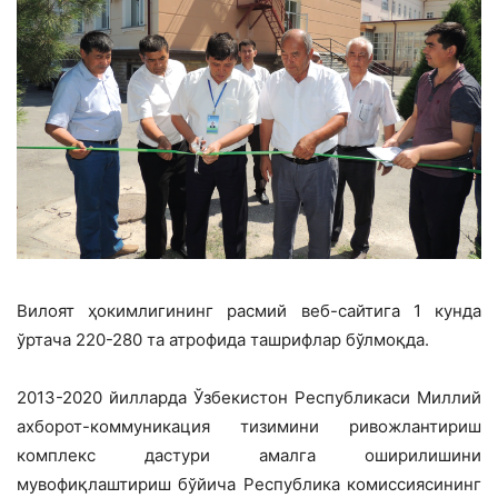
Вилоят ҳокимлигининг расмий веб-сайтига 1 кунда
ўртача 220-280 та атрофида ташрифлар бўлмоқда.
2013-2020 йилларда Ўзбекистон Республикаси Миллий
ахборот-коммуникация тизимини ривожлантириш
комплекс дастури амалга оширилишини
мувофиқлаштириш бўйича Республика комиссиясининг