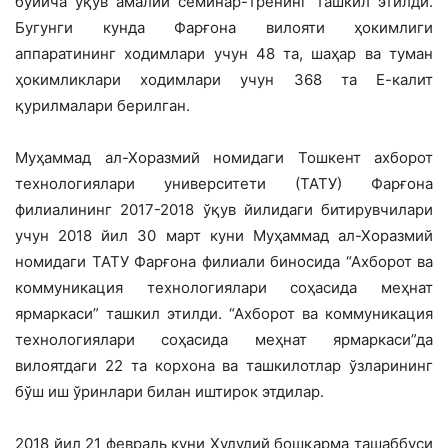
бўйича ўқув амалий семинар-тренинг ташкил этилди.
Бугунги кунда Фарғона вилояти ҳокимлиги
аппаратининг ходимлари учун 48 та, шаҳар ва туман
ҳокимликлари ходимлари учун 368 та Е-калит
қурилмалари берилган.
Муҳаммад ал-Хоразмий номидаги Тошкент ахборот
технологиялари университети (ТАТУ) Фарғона
филиалининг 2017-2018 ўқув йилидаги битирувчилари
учун 2018 йил 30 март куни Муҳаммад ал-Хоразмий
номидаги ТАТУ Фарғона филиали биносида “Ахборот ва
коммуникация технологиялари соҳасида меҳнат
ярмаркаси” ташкил этилди. “Ахборот ва коммуникация
технологиялари соҳасида меҳнат ярмаркаси”да
вилоятдаги 22 та корхона ва ташкилотлар ўзларининг
бўш иш ўринлари билан иштирок этдилар.
2018 йил 21 февраль куни Ҳудудий бошқарма ташаббуси