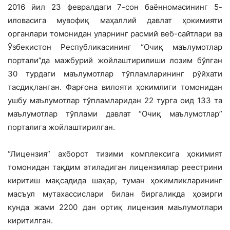
2016 йил 23 февралдаги 7-сон баённомасининг 5-
иловасига мувофиқ маҳаллий давлат ҳокимияти
органлари томонидан уларнинг расмий веб-сайтлари ва
Ўзбекистон Республикасининг “Очиқ маълумотлар
портали”да мажбурий жойлаштирилиши лозим бўлган
30 турдаги маълумотлар тўпламларининг рўйхати
тасдиқланган. Фарғона вилояти ҳокимлиги томонидан
ушбу маълумотлар тўпламларидан 22 турга оид 133 та
маълумотлар тўплами давлат “Очиқ маълумотлар”
порталига жойлаштирилган.
“Лицензия” ахборот тизими комплексига ҳокимият
томонидан тақдим этиладиган лицензиялар реестрини
киритиш мақсадида шаҳар, туман ҳокимликларининг
масъул мутахассислари билан биргаликда ҳозирги
кунда жами 2200 дан ортиқ лицензия маълумотлари
киритилган.