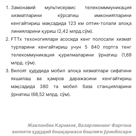
Замонавий мультисервис телекомммуникация
хизматларини кўрсатиш имкониятларини
кенгайтириш мақсадида 123 км оптик-толали алоқа
линияларини қуриш (2,42 млрд.сўм).
FTTx техоногиялари асосида кенг полосали хизмат
турларини кенгайтириш учун 5 840 портга тенг
телекоммуникация қурилмаларини ўрнатиш (1,69
млрд. сўм).
Вилоят ҳудудида мобил алоқа хизматлари сифатини
яхшилаш ва қамров даражасини кенгайтириш
мақсадида 380 та мобил база станцияларини
ўрнатиш (68,52 млрд. сўм).
Жавлонбек Каримов, Вазирликнинг Фарғона
вилояти ҳудудий бошқармаси бошлиғи ўринбосари