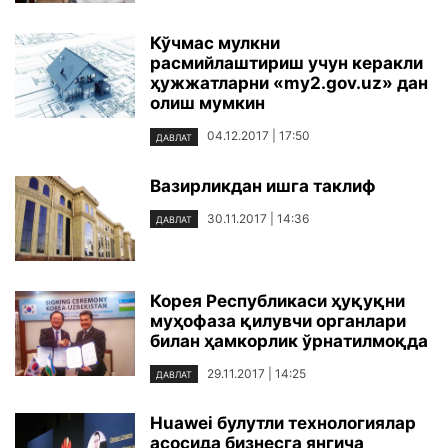
Кўчмас мулкни
расмийлаштириш учун керакли
ҳужжатларни «my2.gov.uz» дан
олиш мумкин
04.12.2017 | 17:50
ДАВЛАТ
Вазирликдан ишга таклиф
30.11.2017 | 14:36
ДАВЛАТ
Корея Республикаси ҳуқуқни
муҳофаза қилувчи органлари
билан ҳамкорлик ўрнатилмоқда
29.11.2017 | 14:25
ДАВЛАТ
Huawei булутли технологиялар
асосида бизнесга янгича