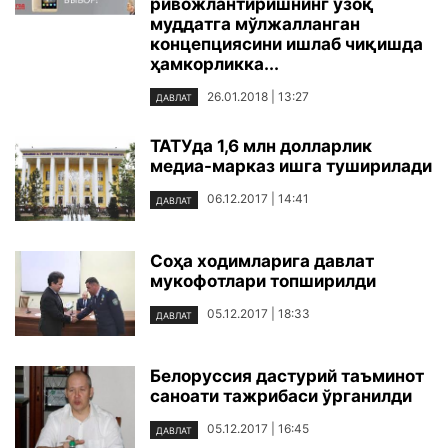
ривожлантиришнинг узоқ
муддатга мўлжалланган
концепциясини ишлаб чиқишда
ҳамкорликка...
26.01.2018 | 13:27
ДАВЛАТ
ТАТУда 1,6 млн долларлик
медиа-марказ ишга туширилади
06.12.2017 | 14:41
ДАВЛАТ
Соҳа ходимларига давлат
мукофотлари топширилди
05.12.2017 | 18:33
ДАВЛАТ
Белоруссия дастурий таъминот
саноати тажрибаси ўрганилди
05.12.2017 | 16:45
ДАВЛАТ