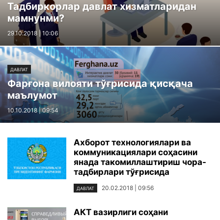
Тадбиркорлар давлат хизматларидан
мамнунми?
29.10.2018 | 10:06
ДАВЛАТ
Фарғона вилояти тўғрисида қисқача
маълумот
10.10.2018 | 09:54
Ахборот технологиялари ва
коммуникациялари соҳасини
янада такомиллаштириш чора-
тадбирлари тўғрисида
20.02.2018 | 09:56
ДАВЛАТ
АКТ вазирлиги соҳани