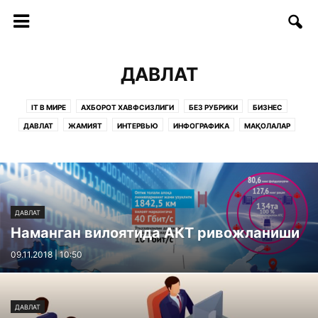
ДАВЛАТ
IT В МИРЕ
АХБОРОТ ХАВФСИЗЛИГИ
БЕЗ РУБРИКИ
БИЗНЕС
ДАВЛАТ
ЖАМИЯТ
ИНТЕРВЬЮ
ИНФОГРАФИКА
МАҚОЛАЛАР
ОБРАЗОВАНИЕ
РУКНЛАР:
САҲИФАЛАР
СОФТ/ИНТЕРНЕТ
СТАРТАП
СТАТЬИ
ТАДБИРЛАР
ТАЪЛИМ
ТЕЛЕКОММУНИКАЦИЯ
ТЕХНОЛОГИИ
ТЕХНОЛОГИЯЛАР
ФИКРЛАР
ДАВЛАТ
Наманган вилоятида АКТ ривожланиши
09.11.2018 | 10:50
ДАВЛАТ