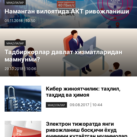
МАҚОЛАЛАР
Наманган вилоятида АКТ ривожланиши
09.11.2018 | 10:50
МАҚОЛАЛАР
Тадбиркорлар давлат хизматларидан
мамнунми?
29.10.2018 | 10:06
Кибер жиноятчилик: таҳлил,
таҳдид ва ҳимоя
09.08.2017 | 10:44
МАҚОЛАЛАР
Электрон тижоратда янги
ривожланиш босқичи ёхуд
ечимини кутаётган муаммолар