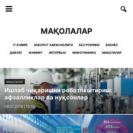
МАҚОЛАЛАР
IT В МИРЕ
АХБОРОТ ХАВФСИЗЛИГИ
БЕЗ РУБРИКИ
БИЗНЕС
ДАВЛАТ
ЖАМИЯТ
ИНТЕРВЬЮ
ИНФОГРАФИКА
МАҚОЛАЛАР
ОБРАЗОВАНИЕ
РУКНЛАР:
САҲИФАЛАР
СОФТ/ИНТЕРНЕТ
СТАРТАП
СТАТЬИ
ТАДБИРЛАР
ТАЪЛИМ
ТЕЛЕКОММУНИКАЦИЯ
ТЕХНОЛОГИИ
ТЕХНОЛОГИЯЛАР
ФИКРЛАР
МАҚОЛАЛАР
Ишлаб чиқаришни роботлаштириш:
афзалликлар ва нуқсонлар
08.01.2019 | 13:59