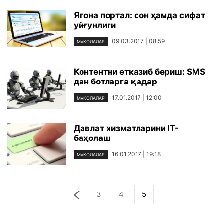
Ягона портал: сон ҳамда сифат
уйғунлиги
09.03.2017 | 08:59
МАҚОЛАЛАР
Контентни етказиб бериш: SMS
дан ботларга қадар
17.01.2017 | 12:00
МАҚОЛАЛАР
Давлат хизматларини IT-
баҳолаш
16.01.2017 | 19:18
МАҚОЛАЛАР
3
4
5