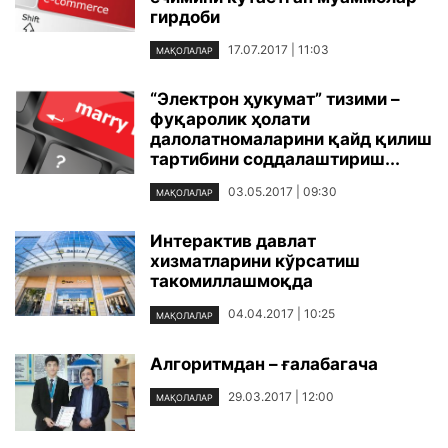
гирдоби
17.07.2017 | 11:03
МАҚОЛАЛАР
“Электрон ҳукумат” тизими –
фуқаролик ҳолати
далолатномаларини қайд қилиш
тартибини соддалаштириш...
03.05.2017 | 09:30
МАҚОЛАЛАР
Интерактив давлат
хизматларини кўрсатиш
такомиллашмоқда
04.04.2017 | 10:25
МАҚОЛАЛАР
Алгоритмдан – ғалабагача
29.03.2017 | 12:00
МАҚОЛАЛАР