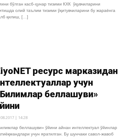
ғини бўлган касб-ҳунар тизими КХК ўқувчиларини
итишда олий таълим тизими ўқитувчиларини бу жараёнга
лб қилиш, […]
ZiyoNET ресурс марказидан
нтеллектуаллар учун
«Билимлар беллашуви»
йини
.08.2017 | 14:28
илимлар беллашуви» ўйини айнан интеллектуал ўйинлар
тиёқмандлари учун яратилган. Бу шунчаки савол-жавоб