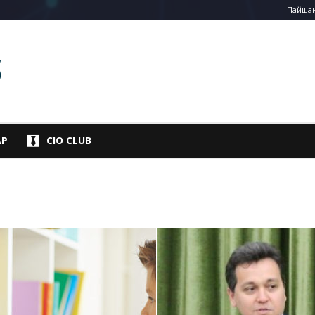
Пайшанб
АР
CIO CLUB