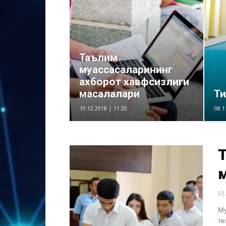
Таълим
муассасаларининг
ахборот хавфсизлиги
масалалари
Ти
10.12.2018 | 11:20
08.1
Т
01
Му
те