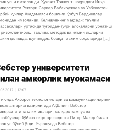
лишувни имзолашди. Ҳужжат Тошкент шаҳридаги Инҳа
иверситети Ректори Сарвар Бабаходжаев ва Ўзбекистон
рбий кучлар Академияси бошлиғи Қобул Бердиевлар
монидан имзоланди. Келишувнинг мақсади: таълим
ассасалари ўртасида тўғридан-тўғри алоқаларни ўрнатиш
 ривожлантириш, таълим, методик ва илмий ишларни
шкил қилишда, шунингдек, бошқа таълим соҳаларида […]
Вебстер университети
илан ҳамкорлик муҳокамаси
.06.2017 | 12:07
 июнда Ахборот технологиялари ва коммуникацияларини
вожлантириш вазирлигида АҚШнинг Вебстер
иверситети таълим ишлари, халқаро кампус ва
шаббуслар бўйича вице-президенти Питер Махер билан
рашув бўлиб ўтди. Учрашувда Вебстер
иверситети ҳамда Тошкент ахборот технологиялари