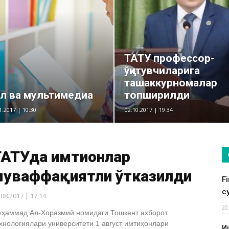
ТАТУ профессор-
ўқитувчиларига
ташаккурномалар
л ва мультимедиа
топширилди
1.2017 | 10:30
02.10.2017 | 19:34
АТУда имтиҳонлар
муваффақиятли ўтказилди
F
су
.08.2017 | 17:14
20
ҳаммад Ал-Хоразмий номидаги Тошкент ахборот
хнологиялари университети 1 август имтиҳонлари
И