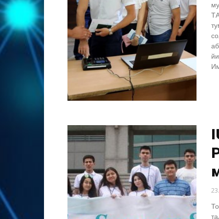
му
ТА
ту
со
аб
йи
Им
I
Р
23
То
та