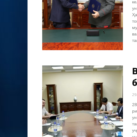
ке
ун
Ҳа
то
му
ва
та
б
29
28
ри
ун
та
уч
ун