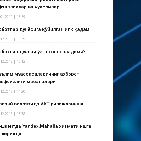
фзалликлар ва нуқсонлар
.01.2019 | 13:59
оботлар дунёсига қўйилган илк қадам
.12.2018 | 11:39
оботлар дунёни ўзгартира оладими?
.12.2018 | 15:12
аълим муассасаларининг ахборот
авфсизлиги масалалари
.12.2018 | 11:20
авоий вилоятида АКТ ривожланиши
.12.2018 | 13:38
ошкентда Yandex.Mahalla хизмати ишга
уширилди