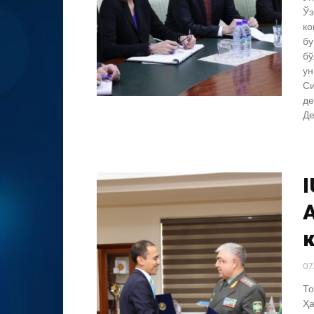
Ўз
ко
бу
бў
ун
Си
де
Де
I
07
То
Ҳа