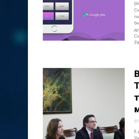
ўй
Си
та
бе
ду
Си
Ўй
м
07
6 
Ун