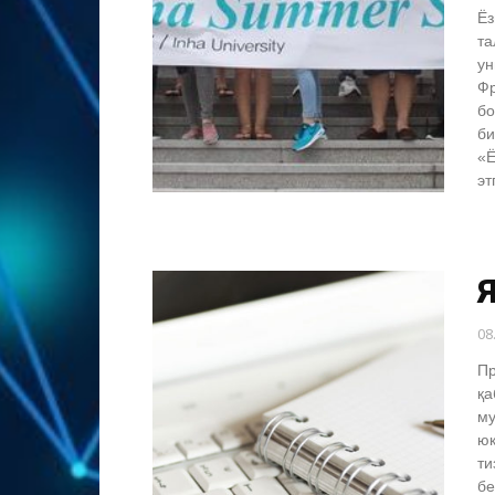
Ёз
та
ун
Фр
бо
би
«Ё
эт
08
Пр
қа
му
юк
ти
бе