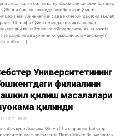
ини эмас, балки билим ва дунёқарашни синовчи батлдир.
з ўйинни бошлаш вақтида рақибингизни ўзингиз
нлайсиз ёки ўйиннинг ўзи сизга ихтиёрий рақибни танлаб
ради. 16 тоифа бўйича мингдан ортиқ саволлар –
нёқарашни кенгайтиришга мўлжалланган яхши восита.
з ўз рақибингизга ўйинни ютқазишни истамайсиз-ку!?
ин мобил […]
Вебстер Университетининг
Тошкентдаги филиалини
ташкил қилиш масалалари
уҳокама қилинди
.12.2017 | 09:46
декабрь куни Америка Қўшма Штатларининг Вебстер
иверситети вице-президенти Питер Махер бошчилигида