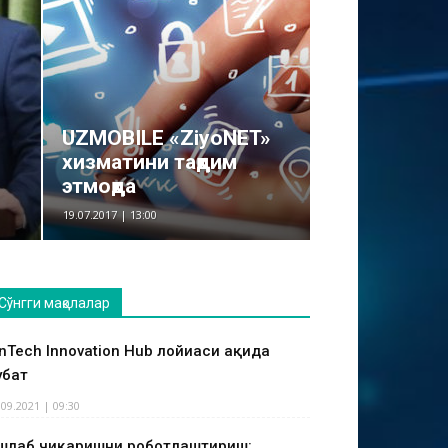
UZMOBILE «ZiyoNET»
хизматини тақдим
этмоқда
19.07.2017 | 13:00
Сўнгги мақолалар
inTech Innovation Hub лойиҳаси ҳақида
ҳбат
.09.2021 | 09:30
шлаб чиқаришни роботлаштириш: