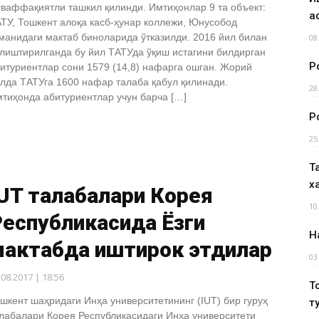
ваффақиятли ташкил қилинди. Имтиҳонлар 9 та объект:
а
ТУ, Тошкент алоқа касб-ҳунар коллежи, Юнусобод
манидаги мактаб биноларида ўтказилди. 2016 йил билан
08
лиштирилганда бу йил ТАТУда ўқиш истагини билдирган
Р
итуриентлар сони 1579 (14,8) нафарга ошган. Жорий
лда ТАТУга 1600 нафар талаба қабул қилинади.
28
тиҳонда абитуриентлар учун барча […]
Р
25
Т
х
UT талабалари Корея
10
еспубликасида Ёзги
Н
мактабда иштирок этдилар
03
.08.2017 | 18:56
Т
шкент шаҳридаги Инҳа университетининг (IUT) бир гуруҳ
т
лабалари Корея Республикасидаги Инҳа университети