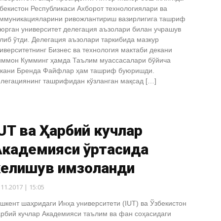
бекистон Республикаси Ахборот технологиялари ва
ммуникацияларини ривожлантириш вазирлигига ташриф
юрган университет делегация аъзолари билан учрашув
либ ўтди. Делегация аъзолари таркибида мазкур
иверситетнинг Бизнес ва технология мактаби декани
ммон Кумминг ҳамда Таълим муассасалари бўйича
кани Бренда Файфлар ҳам ташриф буюришди.
легациянинг ташрифидан кўзланган мақсад […]
UT ва Ҳарбий кучлар
Академияси ўртасида
келишув имзоланди
.11.2017 | 15:05
шкент шаҳридаги Инҳа университети (IUT) ва Ўзбекистон
рбий кучлар Академияси таълим ва фан соҳасидаги