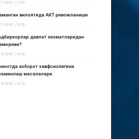
.11.2018 | 17:45
аманган вилоятида АКТ ривожланиши
.11.2018 | 10:50
адбиркорлар давлат хизматларидан
амнунми?
.10.2018 | 10:06
оинотда ахборот хавфсизлигини
аъминлаш масалалари
.10.2018 | 10:23