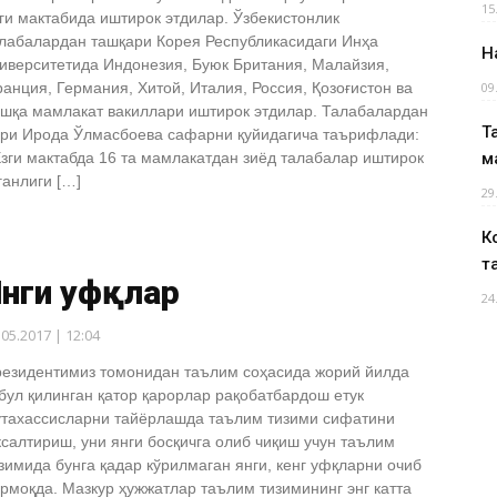
15
ги мактабида иштирок этдилар. Ўзбекистонлик
лабалардан ташқари Корея Республикасидаги Инҳа
Н
иверситетида Индонезия, Буюк Британия, Малайзия,
анция, Германия, Хитой, Италия, Россия, Қозоғистон ва
09
шқа мамлакат вакиллари иштирок этдилар. Талабалардан
Т
ри Ирода Ўлмасбоева сафарни қуйидагича таърифлади:
зги мактабда 16 та мамлакатдан зиёд талабалар иштирок
м
ганлиги […]
29
К
т
Янги уфқлар
24
.05.2017 | 12:04
езидентимиз томонидан таълим соҳасида жорий йилда
бул қилинган қатор қарорлар рақобатбардош етук
тахассисларни тайёрлашда таълим тизими сифатини
салтириш, уни янги босқичга олиб чиқиш учун таълим
зимида бунга қадар кўрилмаган янги, кенг уфқларни очиб
рмоқда. Мазкур ҳужжатлар таълим тизимининг энг катта