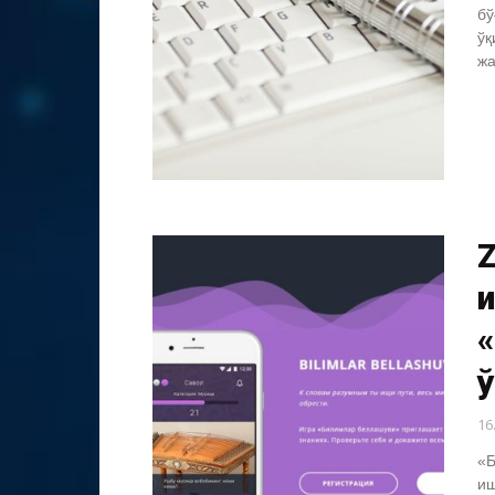
бў
ўқ
жа
и
ў
16
«Б
иш