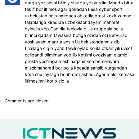
qatga yozishshi bilmiy shutga yozvurdim.Manda bitta
taklif bor iltimos agar qoliladan kesa cyber sport
uzbekistan ocib oxirgaca obketila prost xozir zamon
talablariga kiradide uzbekistondayam mahoratli
oyincila kop.Caqirila tanlovla qilila gruppala ocila
birinci qadam tawasela botiga ozidan ozi ketvuradi
yoshlayam magrurlansin Uzbekistondanmiz db
finallaga ciqib yorib tawili oylab korila.otkan yili uvscf
ocilgandi bilmiman yopilib kettimi ovoziyam ciqmidi.
prosta yoshlaga mashinaqa imkon berselayam
misol:mahorati bor bolla kocada sansib yurgandan
kora shu joyilaga borib qatnashadi.Agar malol kemasa
iltimosimni korib ciqila
Comments are closed.