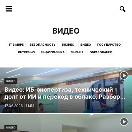
ВИДЕО
IT В МИРЕ
БЕЗОПАСНОСТЬ
БИЗНЕС
ВИДЕО
ГОСУДАРСТВО
ИНТЕРВЬЮ
ИНФОГРАФИКА
МНЕНИЯ
ОБРАЗОВАНИЕ
СОФТ/ИНТЕРНЕТ
СОЦИУМ
СТАРТАПЫ
СТАТЬИ
ТЕЛЕКОММУНИКАЦИИ
ТЕХНОЛОГИИ
ФИНАНСЫ
ФОТО
ЦИФРЫ И ФАКТЫ
ВИДЕО
Видео: ИБ-экспертиза, технический
долг от ИИ и переход в облако. Разбор...
17.06.2026 | 11:54
ВИДЕО