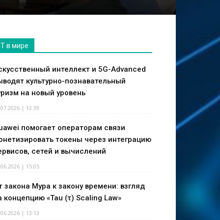
IT в мире
скусственный интеллект и 5G-Advanced
ыводят культурно-познавательный
уризм на новый уровень
.07.2026 | 12:39
uawei помогает операторам связи
онетизировать токены через интеграцию
ервисов, сетей и вычислений
.06.2026 | 15:05
т закона Мура к закону времени: взгляд
а концепцию «Tau (τ) Scaling Law»
.06.2026 | 13:13