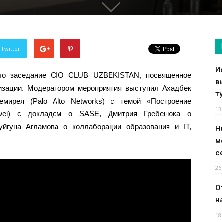
 Twitter
И
ло заседание CIO CLUB UZBEKISTAN, посвященное
в
изации. Модератором мероприятия выступил Ахадбек
т
мирея (Palo Alto Networks) с темой «Построение
13
wei) с докладом о SASE, Дмитрия Гребенюка о
уйгуна Агламова о коллаборации образования и IT,
H
м
с
26
О
н
18