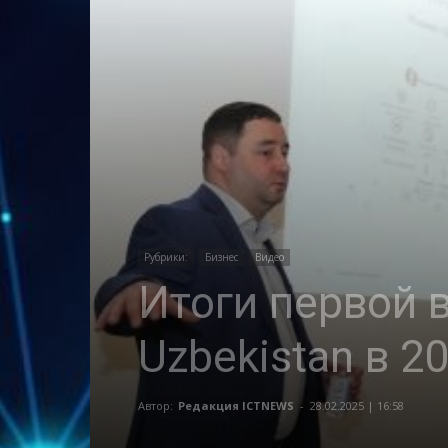
Рубрики:
Бизнес
Видео
Итоги первой 
Uzbekistan в 2
Автор:
Редакция ICTNEWS
-
28.02.2025 | 16:58