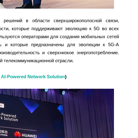
 решений в области сверхширокополосной связи,
ости, которые поддерживают эволюцию к 5G во всех
ользуются операторами для создания мобильных сетей
ть и которые предназначены для эволюции к 5G-A
оизводительность и сверхнизкое энергопотребление.
й телекоммуникационной отрасли.
 AI
‑
Powered Network Solution
)