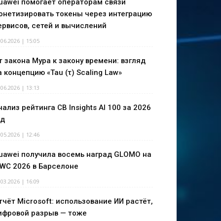
uawei помогает операторам связи
онетизировать токены через интеграцию
ервисов, сетей и вычислений
.06.2026 | 15:05
т закона Мура к закону времени: взгляд
а концепцию «Tau (τ) Scaling Law»
.06.2026 | 13:13
нализ рейтинга CB Insights AI 100 за 2026
од
.05.2026 | 12:46
uawei получила восемь наград GLOMO на
WC 2026 в Барселоне
.03.2026 | 16:09
тчёт Microsoft: использование ИИ растёт,
ифровой разрыв — тоже