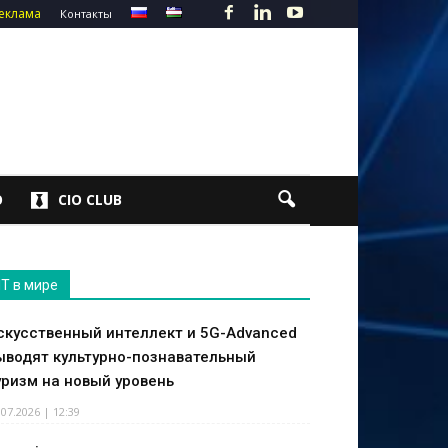
еклама
Контакты
О
CIO CLUB
IT в мире
скусственный интеллект и 5G-Advanced
ыводят культурно-познавательный
уризм на новый уровень
.07.2026 | 12:39