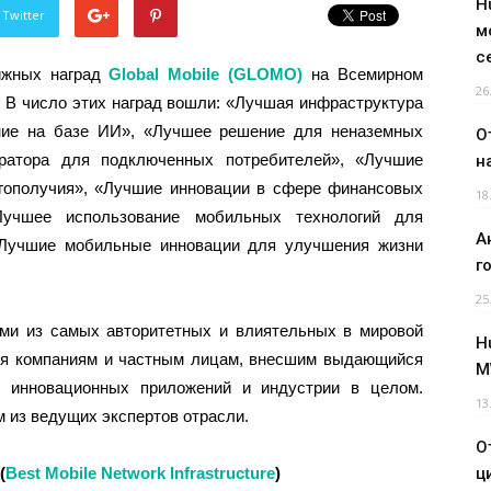
H
 Twitter
м
с
ижных наград
Global
Mobile
(
GLOMO
)
на Всемирном
26
 В число этих наград вошли: «Лучшая инфраструктура
ние на базе ИИ», «Лучшее решение для неназемных
О
ератора для подключенных потребителей», «Лучшие
н
гополучия», «Лучшие инновации в сфере финансовых
18
Лучшее использование мобильных технологий для
А
 «Лучшие мобильные инновации для улучшения жизни
г
25
и из самых авторитетных и влиятельных в мировой
H
ся компаниям и частным лицам, внесшим выдающийся
M
, инновационных приложений и индустрии в целом.
13
 из ведущих экспертов отрасли.
О
(
Best Mobile Network Infrastructure
)
ц