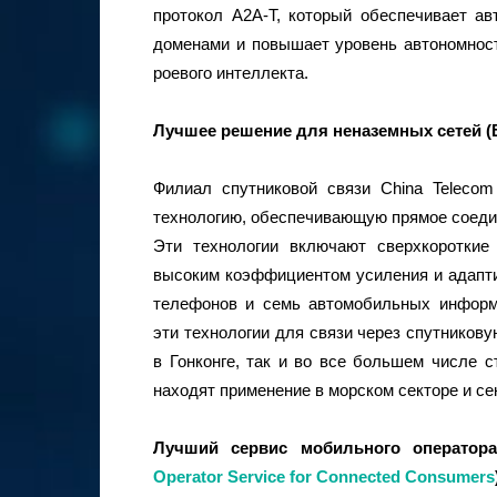
протокол A2A-T, который обеспечивает а
доменами и повышает уровень автономност
роевого интеллекта.
Лучшее
решение
для
неназемных
сетей
(
Филиал спутниковой связи China Teleco
технологию, обеспечивающую прямое соеди
Эти технологии включают сверхкороткие
высоким коэффициентом усиления и адапт
телефонов и семь автомобильных информ
эти технологии для связи через спутникову
в Гонконге, так и во все большем числе с
находят применение в морском секторе и се
Лучший сервис мобильного оператор
Operator Service for Connected Consumers