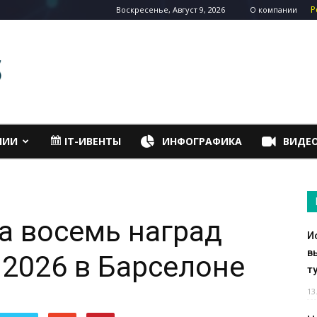
Р
Воскресенье, Август 9, 2026
О компании
НИИ
IT-ИВЕНТЫ
ИНФОГРАФИКА
ВИДЕ
а восемь наград
И
в
2026 в Барселоне
т
13