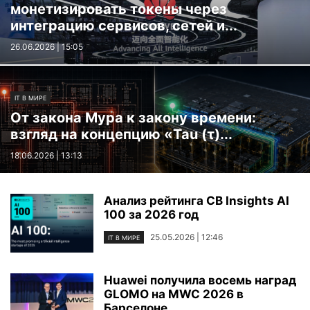
монетизировать токены через
интеграцию сервисов, сетей и...
26.06.2026 | 15:05
IT В МИРЕ
От закона Мура к закону времени:
взгляд на концепцию «Tau (τ)...
18.06.2026 | 13:13
Анализ рейтинга CB Insights AI
100 за 2026 год
25.05.2026 | 12:46
IT В МИРЕ
Huawei получила восемь наград
GLOMO на MWC 2026 в
Барселоне