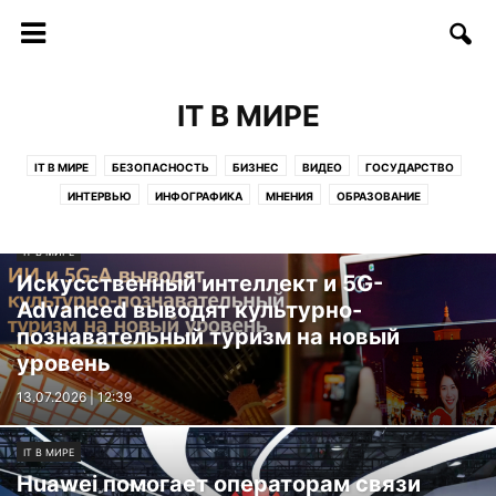
IT В МИРЕ
IT В МИРЕ
БЕЗОПАСНОСТЬ
БИЗНЕС
ВИДЕО
ГОСУДАРСТВО
ИНТЕРВЬЮ
ИНФОГРАФИКА
МНЕНИЯ
ОБРАЗОВАНИЕ
СОФТ/ИНТЕРНЕТ
СОЦИУМ
СТАРТАПЫ
СТАТЬИ
IT В МИРЕ
ТЕЛЕКОММУНИКАЦИИ
ТЕХНОЛОГИИ
ФИНАНСЫ
ФОТО
Искусственный интеллект и 5G-
ЦИФРЫ И ФАКТЫ
Advanced выводят культурно-
познавательный туризм на новый
уровень
13.07.2026 | 12:39
IT В МИРЕ
Huawei помогает операторам связи