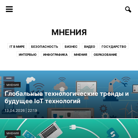
МНЕНИЯ
IT В МИРЕ
БЕЗОПАСНОСТЬ
БИЗНЕС
ВИДЕО
ГОСУДАРСТВО
ИНТЕРВЬЮ
ИНФОГРАФИКА
МНЕНИЯ
ОБРАЗОВАНИЕ
СОФТ/ИНТЕРНЕТ
СОЦИУМ
СТАРТАПЫ
СТАТЬИ
ТЕЛЕКОММУНИКАЦИИ
ТЕХНОЛОГИИ
ФИНАНСЫ
ФОТО
ЦИФРЫ И ФАКТЫ
МНЕНИЯ
Глобальные технологические тренды и
будущее IoT технологий
13.04.2026 | 22:19
МНЕНИЯ