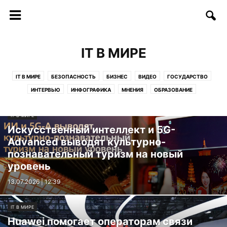
IT В МИРЕ
IT В МИРЕ
БЕЗОПАСНОСТЬ
БИЗНЕС
ВИДЕО
ГОСУДАРСТВО
ИНТЕРВЬЮ
ИНФОГРАФИКА
МНЕНИЯ
ОБРАЗОВАНИЕ
СОФТ/ИНТЕРНЕТ
СОЦИУМ
СТАРТАПЫ
СТАТЬИ
IT В МИРЕ
ТЕЛЕКОММУНИКАЦИИ
ТЕХНОЛОГИИ
ФИНАНСЫ
ФОТО
Искусственный интеллект и 5G-
ЦИФРЫ И ФАКТЫ
Advanced выводят культурно-
познавательный туризм на новый
уровень
13.07.2026 | 12:39
IT В МИРЕ
Huawei помогает операторам связи