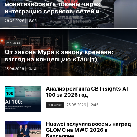
монетизировать токены через
интеграцию сервисов, сетей и...
26.06.2026 | 15:05
IT В МИРЕ
От закона Мура к закону времени:
взгляд на концепцию «Tau (τ)...
18.06.2026 | 13:13
Анализ рейтинга CB Insights AI
100 за 2026 год
25.05.2026 | 12:46
IT В МИРЕ
Huawei получила восемь наград
GLOMO на MWC 2026 в
Барселоне