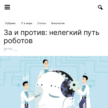
Рубрики:
IT в мире
Статьи
Технологии
За и против: нелегкий путь
роботов
Автор:
Луиза Ибрагимова
-
14.01.2019 | 14:33