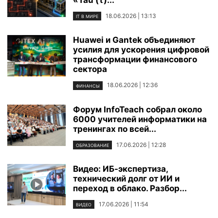
«Tau (τ)...
18.06.2026 | 13:13
IT В МИРЕ
Huawei и Gantek объединяют
усилия для ускорения цифровой
трансформации финансового
сектора
18.06.2026 | 12:36
ФИНАНСЫ
Форум InfoTeach собрал около
6000 учителей информатики на
тренингах по всей...
17.06.2026 | 12:28
ОБРАЗОВАНИЕ
Видео: ИБ-экспертиза,
технический долг от ИИ и
переход в облако. Разбор...
17.06.2026 | 11:54
ВИДЕО