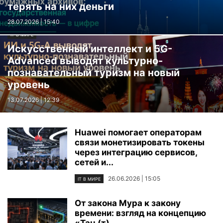
терять на них деньги
28.07.2026 | 15:40
IT В МИРЕ
Искусственный интеллект и 5G-
Advanced выводят культурно-
познавательный туризм на новый
уровень
13.07.2026 | 12:39
Huawei помогает операторам
связи монетизировать токены
через интеграцию сервисов,
сетей и...
26.06.2026 | 15:05
IT В МИРЕ
От закона Мура к закону
времени: взгляд на концепцию