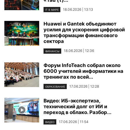
«Tau (τ)...
18.06.2026 | 13:13
IT В МИРЕ
Huawei и Gantek объединяют
усилия для ускорения цифровой
трансформации финансового
сектора
18.06.2026 | 12:36
ФИНАНСЫ
Форум InfoTeach собрал около
6000 учителей информатики на
тренингах по всей...
17.06.2026 | 12:28
ОБРАЗОВАНИЕ
Видео: ИБ-экспертиза,
технический долг от ИИ и
переход в облако. Разбор...
17.06.2026 | 11:54
ВИДЕО