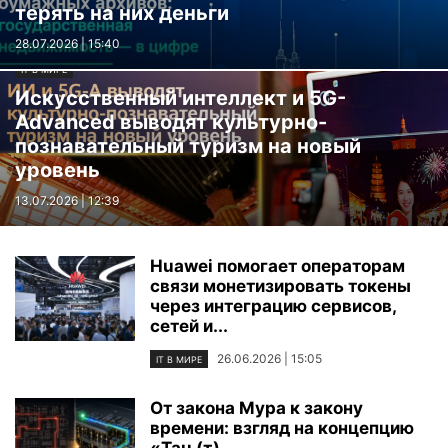
терять на них деньги
28.07.2026 | 15:40
IT В МИРЕ
Искусственный интеллект и 5G-
Advanced выводят культурно-
познавательный туризм на новый
уровень
13.07.2026 | 12:39
Huawei помогает операторам
связи монетизировать токены
через интеграцию сервисов,
сетей и...
26.06.2026 | 15:05
IT В МИРЕ
От закона Мура к закону
времени: взгляд на концепцию