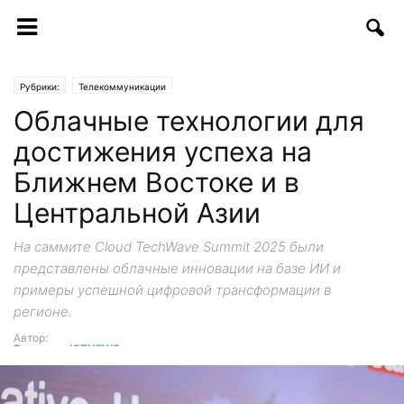
Рубрики:
Телекоммуникации
Облачные технологии для
достижения успеха на
Ближнем Востоке и в
Центральной Азии
На саммите Cloud TechWave Summit 2025 были
представлены облачные инновации на базе ИИ и
примеры успешной цифровой трансформации в
регионе.
Автор:
Редакция ICTNEWS
-
21.05.2025 | 18:46