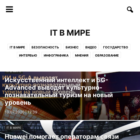
IT В МИРЕ
IT В МИРЕ
БЕЗОПАСНОСТЬ
БИЗНЕС
ВИДЕО
ГОСУДАРСТВО
ИНТЕРВЬЮ
ИНФОГРАФИКА
МНЕНИЯ
ОБРАЗОВАНИЕ
СОФТ/ИНТЕРНЕТ
СОЦИУМ
СТАРТАПЫ
СТАТЬИ
IT В МИРЕ
ТЕЛЕКОММУНИКАЦИИ
ТЕХНОЛОГИИ
ФИНАНСЫ
ФОТО
Искусственный интеллект и 5G-
ЦИФРЫ И ФАКТЫ
Advanced выводят культурно-
познавательный туризм на новый
уровень
13.07.2026 | 12:39
IT В МИРЕ
Huawei помогает операторам связи