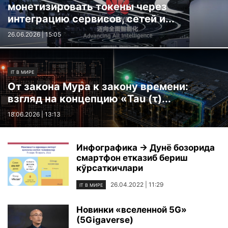
монетизировать токены через
интеграцию сервисов, сетей и...
26.06.2026 | 15:05
IT В МИРЕ
От закона Мура к закону времени:
взгляд на концепцию «Tau (τ)...
18.06.2026 | 13:13
Инфографика → Дунё бозорида
смартфон етказиб бериш
кўрсаткичлари
26.04.2022 | 11:29
IT В МИРЕ
Новинки «вселенной 5G»
(5Gigaverse)