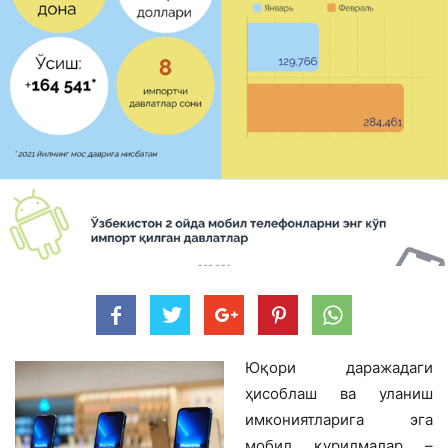
Юқори даражадаги
ҳисоблаш ва уланиш
имкониятларига эга
мобил қурилмалар –