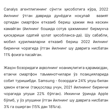
Canalys агентлигининг сўнгги ҳисоботига кўра, 2022
йилнинг ўтган даврида дунёдаги ноқулай вазият
ортидан смартфон етказиб бериш ҳажми яна кескин
камайган (йилнинг бошида сотув ҳажмининг бирмунча
қисқариши одатий ҳолат ҳисобланса-да). Шу сабабли,
мобил қурилмаларни етказиб бериш 2022 йилнинг
биринчи чорагида ўтган йилнинг шу даврига нисбатан
11% фоизга пасайган.
Жаҳон бозоридаги аҳволнинг ноаниқлигига қарамасдан,
етакчи смартфон таъминотчилари ўз позицияларида
собит туришибди. Samsung - бозордаги 24% улуш билан
ҳамон етакчи (таққослаш учун, 2021 йилниннг биринчи
чорагида улуши 22% бўлган). Иккинчи ўринда Apple
бўлиб, у ўз улушини ўтган йилнинг шу даврига нисбатан
3% га оширган (15% дан 18%га).