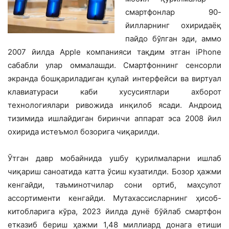
смартфонлар 90-
йилларнинг охиридаёқ
пайдо бўлган эди, аммо
2007 йилда Apple компанияси тақдим этган iPhone
сабабли улар оммалашди. Смартфоннинг сенсорли
экранда бошқариладиган қулай интерфейси ва виртуал
клавиатураси каби хусусиятлари ахборот
технологиялари ривожида инқилоб ясади. Андроид
тизимида ишлайдиган биринчи аппарат эса 2008 йил
охирида истеъмол бозорига чиқарилди.
Ўтган давр мобайнида ушбу қурилмаларни ишлаб
чиқариш саноатида катта ўсиш кузатилди. Бозор ҳажми
кенгайди, таъминотчилар сони ортиб, маҳсулот
ассортименти кенгайди. Мутахассисларнинг ҳисоб-
китобларига кўра, 2023 йилда дунё бўйлаб смартфон
етказиб бериш ҳажми 1,48 миллиард донага етиши