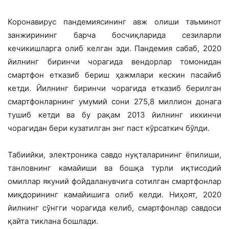
Коронавирус пандемиясининг авж олиши таъминот
занжирининг барча босчиқларида сезиларли
кечикишларга олиб келган эди. Пандемия сабаб, 2020
йилнинг биринчи чорагида вендорлар томонидан
смартфон етказиб бериш ҳажмлари кескин пасайиб
кетди. Йилнинг биринчи чорагида етказиб берилган
смартфонларнинг умумий сони 275,8 миллион донага
тушиб кетди ва бу рақам 2013 йилнинг иккинчи
чорагидан бери кузатилган энг паст кўрсаткич бўлди.
Табиийки, электроника савдо нуқталарининг ёпилиши,
танловнинг камайиши ва бошқа турли иқтисодий
омиллар якуний фойдаланувчига сотилган смартфонлар
миқдорининг камайишига олиб келди. Ниҳоят, 2020
йилнинг сўнгги чорагида келиб, смартфонлар савдоси
қайта тиклана бошлади.