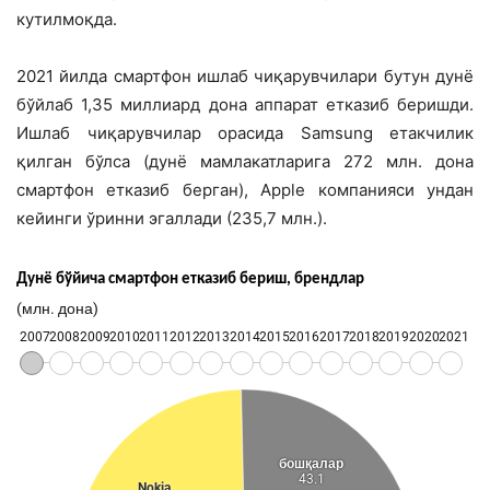
кутилмоқда.
2021 йилда смартфон ишлаб чиқарувчилари бутун дунё
бўйлаб 1,35 миллиард дона аппарат етказиб беришди.
Ишлаб чиқарувчилар орасида Samsung етакчилик
қилган бўлса (дунё мамлакатларига 272 млн. дона
смартфон етказиб берган), Apple компанияси ундан
кейинги ўринни эгаллади (235,7 млн.).