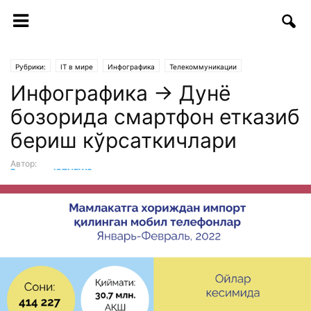
Рубрики:
IT в мире
Инфографика
Телекоммуникации
Инфографика → Дунё
бозорида смартфон етказиб
бериш кўрсаткичлари
Автор:
Редакция ICTNEWS
-
26.04.2022 | 11:29