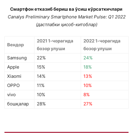
Смартфон етказиб бериш ва ўсиш кўрсаткичлари
Canalys Preliminary Smartphone Market Pulse: Q1 2022
(дастлабки ҳисоб-китоблар)
2021 1-чорагида
2022 1-чорагида
Вендор
бозор улуши
бозор улуши
Samsung
22%
24%
Apple
15%
18%
Xiaomi
14%
13%
OPPO
11%
10%
vivo
10%
8%
бошқалар
28%
27%