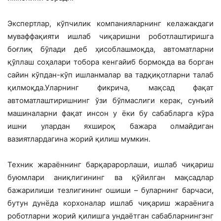
Экспертлар, кўпчилик компанияларнинг келажакдаги
муваффақияти ишлаб чиқаришни роботлаштиришга
боғлиқ бўлади деб ҳисоблашмоқда, автоматларни
қўллаш соҳалари тобора кенгайиб бормоқда ва борган
сайин кўпдан-кўп ишланмалар ва тадқиқотларни талаб
қилмоқда.Уларнинг фикрича, мақсад фақат
автоматлаштиришнинг ўзи бўлмаслиги керак, сунъий
машиналарни фақат инсон у ёки бу сабабларга кўра
ишни улардан яхшироқ бажара олмайдиган
вазиятлардагина жорий қилиш мумкин.
Техник жараённинг барқарарорлаши, ишлаб чиқариш
буюмлари аниқлигининг ва қўйилган мақсадлар
бажарилиши тезлигининг ошиши – буларнинг барчаси,
бутун дунёда корхоналар ишлаб чиқариш жараёнига
роботларни жорий қилишга ундаётган сабабларнингэнг