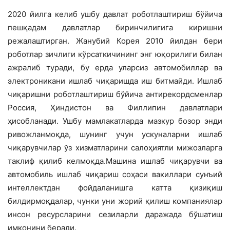
2020 йилга келиб ушбу давлат роботлаштириш бўйича
пешқадам давлатлар биринчилигига киришни
режалаштирган. Жанубий Корея 2010 йилдан бери
роботлар зичлиги кўрсаткичининг энг юқорилиги билан
ажралиб туради, бу ерда уларсиз автомобиллар ва
электроникани ишлаб чиқаришда иш битмайди. Ишлаб
чиқаришни роботлаштириш бўйича антирекордсменлар
Россия, Ҳиндистон ва Филлипин давлатлари
ҳисобланади. Ушбу мамлакатларда мазкур бозор энди
ривожланмоқда, шунинг учун ускуналарни ишлаб
чиқарувчилар ўз хизматларини салоҳиятли мижозларга
таклиф қилиб келмоқда.Машина ишлаб чиқарувчи ва
автомобиль ишлаб чиқариш соҳаси вакиллари сунъий
интеллектдан фойдаланишга катта қизиқиш
билдирмоқдалар, чунки уни жорий қилиш компаниялар
инсон ресурсларини сезиларли даражада бўшатиш
имконини беради.