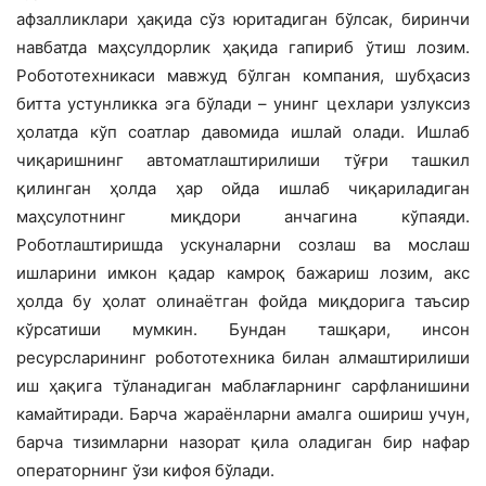
афзалликлари ҳақида сўз юритадиган бўлсак, биринчи
навбатда маҳсулдорлик ҳақида гапириб ўтиш лозим.
Робототехникаси мавжуд бўлган компания, шубҳасиз
битта устунликка эга бўлади – унинг цехлари узлуксиз
ҳолатда кўп соатлар давомида ишлай олади. Ишлаб
чиқаришнинг автоматлаштирилиши тўғри ташкил
қилинган ҳолда ҳар ойда ишлаб чиқариладиган
маҳсулотнинг миқдори анчагина кўпаяди.
Роботлаштиришда ускуналарни созлаш ва мослаш
ишларини имкон қадар камроқ бажариш лозим, акс
ҳолда бу ҳолат олинаётган фойда миқдорига таъсир
кўрсатиши мумкин. Бундан ташқари, инсон
ресурсларининг робототехника билан алмаштирилиши
иш ҳақига тўланадиган маблағларнинг сарфланишини
камайтиради. Барча жараёнларни амалга ошириш учун,
барча тизимларни назорат қила оладиган бир нафар
операторнинг ўзи кифоя бўлади.