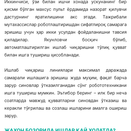
Иккинчиси, ўзи билан ишчи хонада ускунанинг бир
қисми бўлган махсус пульт ёрдамида назорат қилувчи
дастурнинг яратилишини акс этади. Тажрибали
мутахассислар роботлаштиришдан сифатлироқ самарага
эришиш учун ҳар икки усулдан фойдаланишни тавсия
қиладилар. Якунловчи босқич бўлиб,
автоматлаштирилган ишлаб чиқаришни тўлиқ қувват
билан ишга тушириш ҳисобланади.
Ишлаб чиқариш линиялари максимал даражада
самарали ишлашига эришиш жуда муҳим, фақат барча
зарур синовлар ўтказилганидан сўнг робототехникани
ишга тушириш мумкин. Эътибор беринг – илк бир неча
соатларда мавжуд қувватларни синовдан ўтказиш ва
керакли тўғрилаш ва созлаш ишларини амалга ошириш
зарур.
ЖАҲОН БОЗОРИДА ИШЛАР ҚАЙ ҲОЛАТДА?