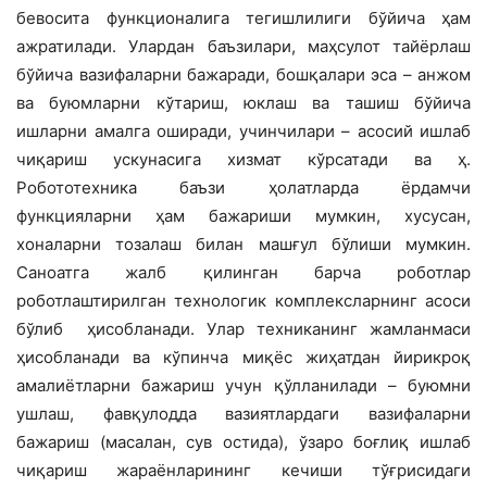
бевосита функционалига тегишлилиги бўйича ҳам
ажратилади. Улардан баъзилари, маҳсулот тайёрлаш
бўйича вазифаларни бажаради, бошқалари эса – анжом
ва буюмларни кўтариш, юклаш ва ташиш бўйича
ишларни амалга оширади, учинчилари – асосий ишлаб
чиқариш ускунасига хизмат кўрсатади ва ҳ.
Робототехника баъзи ҳолатларда ёрдамчи
функцияларни ҳам бажариши мумкин, хусусан,
хоналарни тозалаш билан машғул бўлиши мумкин.
Саноатга жалб қилинган барча роботлар
роботлаштирилган технологик комплексларнинг асоси
бўлиб ҳисобланади. Улар техниканинг жамланмаси
ҳисобланади ва кўпинча миқёс жиҳатдан йирикроқ
амалиётларни бажариш учун қўлланилади – буюмни
ушлаш, фавқулодда вазиятлардаги вазифаларни
бажариш (масалан, сув остида), ўзаро боғлиқ ишлаб
чиқариш жараёнларининг кечиши тўғрисидаги