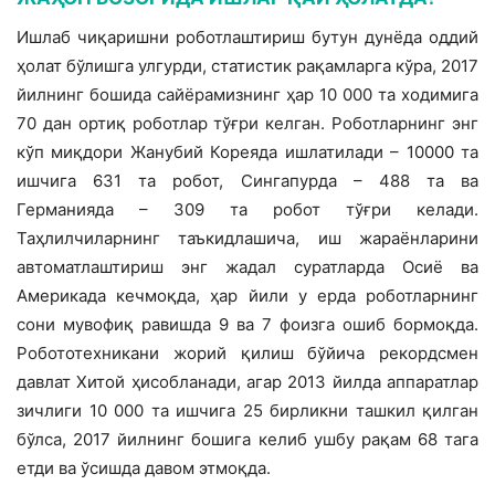
Ишлаб чиқаришни роботлаштириш бутун дунёда оддий
ҳолат бўлишга улгурди, статистик рақамларга кўра, 2017
йилнинг бошида сайёрамизнинг ҳар 10 000 та ходимига
70 дан ортиқ роботлар тўғри келган. Роботларнинг энг
кўп миқдори Жанубий Кореяда ишлатилади – 10000 та
ишчига 631 та робот, Сингапурда – 488 та ва
Германияда – 309 та робот тўғри келади.
Таҳлилчиларнинг таъкидлашича, иш жараёнларини
автоматлаштириш энг жадал суратларда Осиё ва
Америкада кечмоқда, ҳар йили у ерда роботларнинг
сони мувофиқ равишда 9 ва 7 фоизга ошиб бормоқда.
Робототехникани жорий қилиш бўйича рекордсмен
давлат Хитой ҳисобланади, агар 2013 йилда аппаратлар
зичлиги 10 000 та ишчига 25 бирликни ташкил қилган
бўлса, 2017 йилнинг бошига келиб ушбу рақам 68 тага
етди ва ўсишда давом этмоқда.