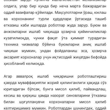
олдига, улар бир кунда бир неча марта бажарадиган
оддий вазифалар қўйилади. Маҳсулотларни ўраш, юклаш
ва корхонанинг турли ҳудудлари ўртасида ташиб
етказиш каби ишларда роботлар жуда зарур. Буюм ва
анжомларни ишлаб чиқишда ҳозирча қийинчиликлар
кузатилмоқда, чунки фақат ўта қиммат турадиган
техника чизмалар бўйича буюмларни аниқ ишлаб
чиқиши мумкин, ундан фойдаланиш эса, ҳозирча
аксарият корхоналар учун иқтисодий жиҳатдан бефойда
ҳисобланиб келмоқда.
Агар аввалроқ ишлаб чиқаришни роботлаштириш
қаерда муваффақиятли жорий қилинганлиги ҳақида сўз
юритадиган бўлсак, бунга мисол қилиб, пайвандлаш,
кесиш ва қирқиш ҳамда назорат синовларини ўтказиш
билан шуғулланувчи корхоналарни мисол қилиб
келтиришимиз мумкин. Роботлардан шунингдек, оддий