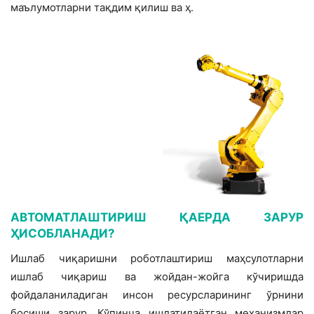
маълумотларни тақдим қилиш ва ҳ.
АВТОМАТЛАШТИРИШ ҚАЕРДА ЗАРУР
ҲИСОБЛАНАДИ?
Ишлаб чиқаришни роботлаштириш маҳсулотларни
ишлаб чиқариш ва жойдан-жойга кўчиришда
фойдаланиладиган инсон ресурсларининг ўрнини
босиши зарур. Кўпинча ишлатилаётган механизмлар