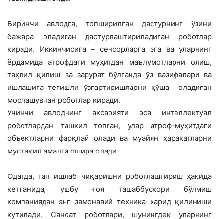
Биринчи авлодга, топширилган дастурнинг ўзини
бажара оладиган дастурлаштириладиган роботлар
киради. Иккинчисига – сенсорларга эга ва уларнинг
ёрдамида атрофдаги муҳитдан маълумотларни олиш,
таҳлил қилиш ва зарурат бўлганда ўз вазифалари ва
ишлашига тегишли ўзгартиришларни қўша оладиган
мослашувчан роботлар киради.
Учинчи авлоднинг аксарияти эса интеллектуал
роботлардан ташкил топган, улар атроф-муҳитдаги
объектларни фарқлай олади ва муайян ҳаракатларни
мустақил амалга ошира олади.
Одатда, гап ишлаб чиқаришни роботлаштириш ҳақида
кетганида, ушбу ғоя ташаббускори бўлмиш
компаниядан энг замонавий техника харид қилиниши
кутилади. Саноат роботлари, шунингдек уларнинг