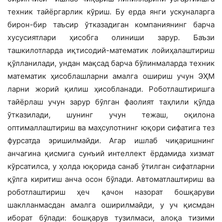
техник тайёргарлик кўриш. Бу ерда янги ускуналарга
бирон-бир таъсир ўтказадиган компаниянинг барча
хусусиятлари ҳисобга олиниши зарур. Баъзи
ташкилотларда иқтисодий-математик лойиҳалаштириш
қўлланилади, ундан мақсад барча бўлинмаларда техник
математик ҳисоблашларни амалга ошириш учун ЭҲМ
ларни жорий қилиш ҳисобланади. Роботлаштиришга
тайёрлаш учун зарур бўлган фаолият таҳлили қўлда
ўтказилади, шунинг учун тежаш, оқилона
оптималлаштириш ва маҳсулотнинг юқори сифатига тез
фурсатда эришилмайди. Агар ишлаб чиқаришнинг
анчагина қисмига сунъий интеллект ёрдамида хизмат
кўрсатилса, у ҳолда юқорида санаб ўтилган сифатларни
қўлга киритиш анча осон бўлади. Автоматлаштириш ва
роботлаштириш ҳеч қачон назорат бошқаруви
шаклланмасдан амалга оширилмайди, у уч қисмдан
иборат бўлади: бошқарув тузилмаси, алоқа тизими