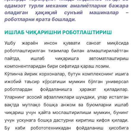
одамзот турли механик амалиётларни бажара
оладиган ҳақиқий сунъий машиналар –
роботларни ярата бошлади.
ИШЛАБ ЧИҚАРИШНИ РОБОТЛАШТИРИШ
Ушбу жараён инсон қуввати саноат миқёсида
роботлаштирилган тизимлар билан алмаштирилаётган
пайтда, ишлаб чиқаришга автоматлаштириш
компонентларидан бири сифатида қараш лозим.
Кўпинча йирик корхоналар, бутун комплекснинг ишига
ижобий таъсир кўрсатиши мумкин бўлган универсал
роботлардан фойдаланишга ҳаракат қиладилар.
Уларнинг асосий афзалликлари шундаки, улар исталган
вақтда мутлақо бошқа анжом ва буюмларни ишлаб
чиқариш учун қайта мослаштирилиши мумкин, бунинг
учун ускунага бошқа дастурни киритиш кифоя қилади.
Бу каби робототехникадан фойдаланиш ҳисобига