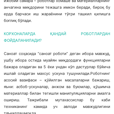
ижобий самара – роботлар хомашё ва материалларнинг
анчагина миқдорини тежашга имкон беради, бироқ бу
ерда барчаси иш жараёнини тўғри ташкил қилишга
боғлиқ бўлади.
КОРХОНАЛАРДА ҚАНДАЙ РОБОТЛАРДАН
ФОЙДАЛАНИЛАДИ?
Саноат соҳасида “саноат роботи” деган ибора мавжуд,
ушбу ибора остида муайян миқдордаги функцияларни
бажара оладиган ва 5 ёки ундан кўп дастурлар бўйича
ишлай оладиган махсус ускуна тушунилади.Роботнинг
асосий вазифаси – қўйилган масалаларни бажариш,
яъни: асбоб-ускуналар, анжом ва буюмлар, қўшимча
материаллар билан тегишли манипуляцияларни амалга
ошириш. Тажрибали мутахассислар бу каби
техниканинг камида уч авлоди мавжудлигини
таъкидлашмоқда.