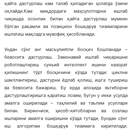
қайта дастурлаш кам талаб қиладиган ҳолатда ўзини
оқлайди.Кам миқдордаги маҳсулотларни ишлаб
чиқишда осонлик билан қайта дастурлаш мумкин
бўлган рақамли ва позицион бошқарув тизимларини
ишлатиш мақсадга мувофиқ ҳисобланади.
Ундан сўнг энг масъулиятли босқич бошланади –
бевосита дастурлаш. Замонавий ишлаб чиқаришни
роботлаштириш сунъий интеллект ишини назорат
қилишнинг тўрт босқичини кўзда тутади: циклни
шакллантириш, дастурни ёдлаб қолиш, ишга тушириш
ва бевосита бажариш. Бу ерда алоҳида эътиборни
дастурлаштиришга қаратиш лозим, бугун у икки усулда
амалга оширилади – таҳлилий ва таълим усуллари
билан. Биринчиси, ҳисоб–китобларни ва созлаш
ишларини амалга оширишни кўзда тутади, бундан сўнг
иш алгоритми бошқарув тизимига киритилади.