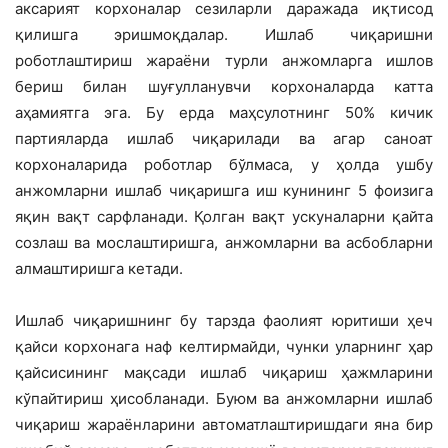
аксарият корхоналар сезиларли даражада иқтисод
қилишга эришмоқдалар. Ишлаб чиқаришни
роботлаштириш жараёни турли анжомларга ишлов
бериш билан шуғулланувчи корхоналарда катта
аҳамиятга эга. Бу ерда маҳсулотнинг 50% кичик
партияларда ишлаб чиқарилади ва агар саноат
корхоналарида роботлар бўлмаса, у ҳолда ушбу
анжомларни ишлаб чиқаришга иш кунининг 5 фоизига
яқин вақт сарфланади. Қолган вақт ускуналарни қайта
созлаш ва мослаштиришга, анжомларни ва асбобларни
алмаштиришга кетади.
Ишлаб чиқаришнинг бу тарзда фаолият юритиши ҳеч
қайси корхонага наф келтирмайди, чунки уларнинг ҳар
қайсисининг мақсади ишлаб чиқариш ҳажмларини
кўпайтириш ҳисобланади. Буюм ва анжомларни ишлаб
чиқариш жараёнларини автоматлаштиришдаги яна бир