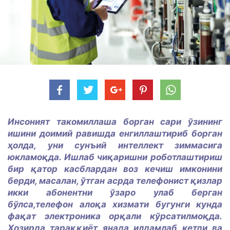
Инсоният такомиллаша борган сари ўзининг
ишини доимий равишда енгиллаштириб борган
ҳолда, уни сунъий интеллект зиммасига
юкламоқда. Ишлаб чиқаришни роботлаштириш
бир қатор касблардан воз кечиш имконини
берди, масалан, ўтган асрда телефонист қизлар
икки абонентни ўзаро улаб берган
бўлса,телефон алоқа хизмати бугунги кунда
фақат электроника орқали кўрсатилмоқда.
Ҳозирда тараққиёт янада илдамлаб кетди ва