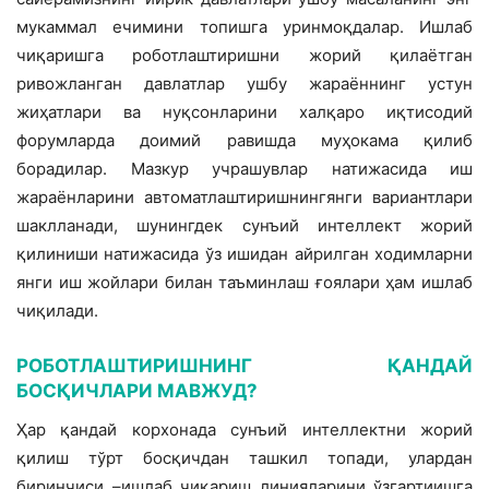
мукаммал ечимини топишга уринмоқдалар. Ишлаб
чиқаришга роботлаштиришни жорий қилаётган
ривожланган давлатлар ушбу жараённинг устун
жиҳатлари ва нуқсонларини халқаро иқтисодий
форумларда доимий равишда муҳокама қилиб
борадилар. Мазкур учрашувлар натижасида иш
жараёнларини автоматлаштиришнингянги вариантлари
шаклланади, шунингдек сунъий интеллект жорий
қилиниши натижасида ўз ишидан айрилган ходимларни
янги иш жойлари билан таъминлаш ғоялари ҳам ишлаб
чиқилади.
РОБОТЛАШТИРИШНИНГ ҚАНДАЙ
БОСҚИЧЛАРИ МАВЖУД?
Ҳар қандай корхонада сунъий интеллектни жорий
қилиш тўрт босқичдан ташкил топади, улардан
биринчиси –ишлаб чиқариш линияларини ўзгартиишга