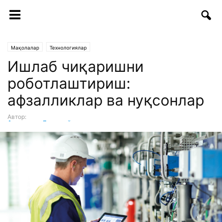
Мақолалар
Технологиялар
Ишлаб чиқаришни
роботлаштириш:
афзалликлар ва нуқсонлар
Автор:
Аҳтамзода Деҳнавий
-
08.01.2019 | 13:59