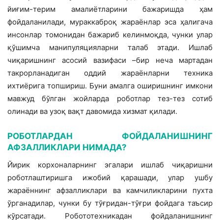
йиғим-терим амалиётларини бажаришда ҳам
фойдаланилади, мураккаброқ жараёнлар эса ҳалигача
инсонлар томонидан бажариб келинмоқда, чунки улар
қўшимча манипуляцияларни талаб этади. Ишлаб
чиқаришнинг асосий вазифаси –бир неча мартадан
такрорланадиган оддий жараёнларни техника
ихтиёрига топшириш. Буни амалга оширишнинг имкони
мавжуд бўлган жойларда роботлар тез-тез сотиб
олинади ва узоқ вақт давомида хизмат қилади.
РОБОТЛАРДАН ФОЙДАЛАНИШНИНГ
АФЗАЛЛИКЛАРИ НИМАДА?
Йирик корхоналарнинг эгалари ишлаб чиқаришни
роботлаштиришга ижобий қарашади, улар ушбу
жараённинг афзалликлари ва камчиликларини пухта
ўрганадилар, чунки бу тўғридан-тўғри фойдага таъсир
кўрсатади. Робототехникадан фойдаланишнинг