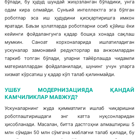
бўлади, бу ҳудуд шундай жиҳозланган бўладики, унга
одам кира олмайди. Сунъий интеллектга эга бўлган
роботлар эса иш ҳудудини қисқартиришга имкон
яратади. Баъзи ҳолатларда роботларни осиб қўйиш ёки
кейинги фойдалангунга қадар бошқа хонада сақлаш
мумкин. Саноат корхоналарида ишлатиладиган
ускуналар замонавий редукторлар ва анжомлардан
таркиб топган бўлади, уларни тайёрлашда чидамли
материаллардан фойдаланилади, шунинг учун уларга
хизмат кўрсатиш у қадар кўп талаб қилинмайди.
УШБУ МОДЕРНИЗАЦИЯДА ҚАНДАЙ
КАМЧИЛИКЛАР МАВЖУД?
Ускуналарнинг жуда қимматлиги ишлаб чиқаришни
роботлаштиришдаги энг катта нуқсонларидан
ҳисобланади. Масалан, битта дастгоҳни алмаштириш 5
млн сўмдан 50 млн сўмгача маблағни талаб қилади, бу