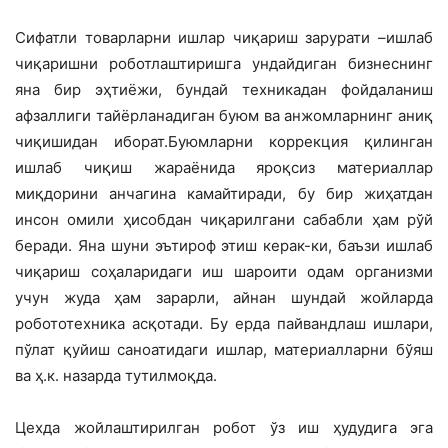
Сифатли товарларни ишлар чиқариш зарурати –ишлаб
чиқаришни роботлаштиришга ундайдиган бизнеснинг
яна бир эҳтиёжи, бундай техникадан фойдаланиш
афзаллиги тайёрланадиган буюм ва анжомларнинг аниқ
чиқишидан иборат.Буюмларни коррекция қилинган
ишлаб чиқиш жараёнида яроқсиз материаллар
миқдорини анчагина камайтиради, бу бир жиҳатдан
инсон омили ҳисобдан чиқарилгани сабабли ҳам рўй
беради. Яна шуни эътироф этиш керак-ки, баъзи ишлаб
чиқариш соҳаларидаги иш шароити одам организми
учун жуда ҳам зарарли, айнан шундай жойларда
робототехника асқотади. Бу ерда пайвандлаш ишлари,
пўлат қуйиш саноатидаги ишлар, материалларни бўяш
ва ҳ.к. назарда тутилмоқда.
Цехда жойлаштирилган робот ўз иш ҳудудига эга