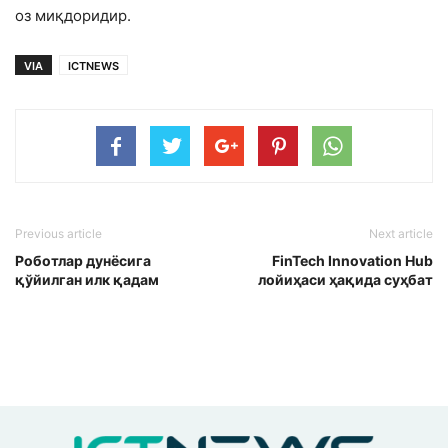
оз миқдоридир.
VIA
ICTNEWS
Previous article
Next article
Роботлар дунёсига
FinTech Innovation Hub
қўйилган илк қадам
лойиҳаси ҳақида суҳбат