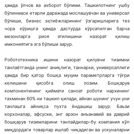
ҳамда ўлчов ва ахборот бўлими. Ташкилотнинг ушбу
бўлинмаси етарли даражада мослашувчан ва универсал
бўлиши, бизнес эҳтиёжларининг ўзгаришларига тез
чора кўришга ҳамда дастурда кўрсатилган барча
мезонларга риоя этилишини назорат қилиш
имкониятига эга бўлиши зарур.
Робототехника ишини назорат қилувчи тизимни
танлаётганда унинг аниқлиги, таннархи, универсаллиги
ҳамда бир қатор бошқа муҳим параметрларга тўғри
келишини ҳисобга олиш лозим. Бошқарув
компонентининг қиймати саноат роботи нархининг
тахминан 60% ни ташкил қилади, айнан шунинг учун уни
танлашга айниқса пухта ёндашиш зарур. Баъзи
корхоналар, афсуски, энг арзон анъанавий ва даврий
бошқарув тизимларини танлайдилар–бу компания кўп
миқдордаги товарлар ишлаб чиқадиган ва ускуналарни