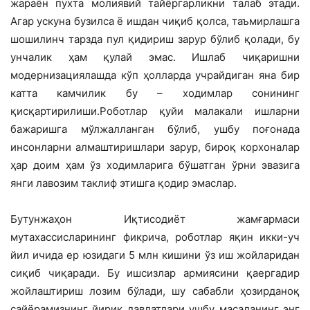
жараён пухта молиявий тайёргарликни талаб этади.
Агар ускуна бузилса ё ишдан чиқиб қолса, таъмирлашга
шошилинч тарзда пул қидириш зарур бўлиб қолади, бу
унчалик ҳам қулай эмас. Ишлаб чиқаришни
модернизациялашда кўп ҳолларда учрайдиган яна бир
катта камчилик бу – ходимлар сонининг
қисқартирилиши.Роботлар қуйи малакали ишларни
бажаришга мўлжалланган бўлиб, ушбу поғонада
инсонларни алмаштиришлари зарур, бироқ корхоналар
ҳар доим ҳам ўз ходимларига бўшатган ўрни эвазига
янги лавозим таклиф этишга қодир эмаслар.
Бутунжаҳон Иқтисодиёт жамғармаси
мутахассисларининг фикрича, роботлар яқин икки-уч
йил ичида ер юзидаги 5 млн кишини ўз иш жойларидан
сиқиб чиқаради. Бу ишсизлар армиясини қаергадир
жойлаштириш лозим бўлади, шу сабабли ҳозирданоқ
сайёрамизнинг йирик давлатлари ушбу масаланинг энг