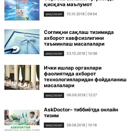
қисқача маълумот
10.10.2018 | 09:54
МАҚОЛАЛАР
Соғлиқни сақлаш тизимида
ахборот хавфсизлигини
таъминлаш масалалари
03.10.2018 | 10:56
МАҚОЛАЛАР
Ички ишлар органлари
фаолиятида ахборот
технологияларидан фойдаланиш
масалалари
06.09.2018 | 12:27
МАҚОЛАЛАР
AskDoctor– тиббиётда онлайн
тизим
28.08.2018 | 10:16
МАҚОЛАЛАР