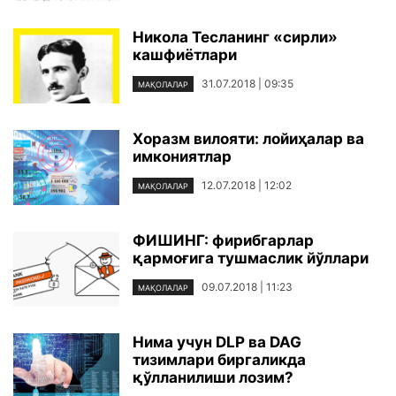
Никола Тесланинг «сирли»
кашфиётлари
31.07.2018 | 09:35
МАҚОЛАЛАР
Хоразм вилояти: лойиҳалар ва
имкониятлар
12.07.2018 | 12:02
МАҚОЛАЛАР
ФИШИНГ: фирибгарлар
қармоғига тушмаслик йўллари
09.07.2018 | 11:23
МАҚОЛАЛАР
Нима учун DLP ва DAG
тизимлари биргаликда
қўлланилиши лозим?