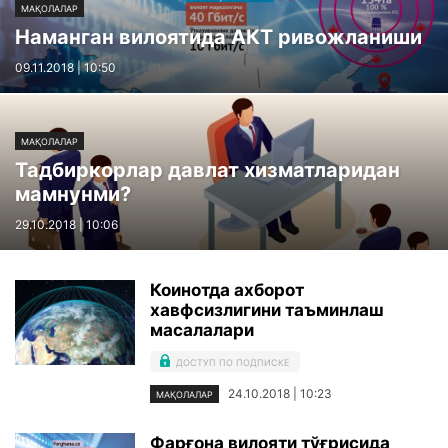
МАҚОЛАЛАР
Наманган вилоятида АКТ ривожланиши
09.11.2018 | 10:50
МАҚОЛАЛАР
Тадбиркорлар давлат хизматларидан
мамнунми?
29.10.2018 | 10:06
Коинотда ахборот
хавфсизлигини таъминлаш
масалалари
ДОСТУП ПО ПОДПИСКЕ
24.10.2018 | 10:23
МАҚОЛАЛАР
Фарғона вилояти тўғрисида