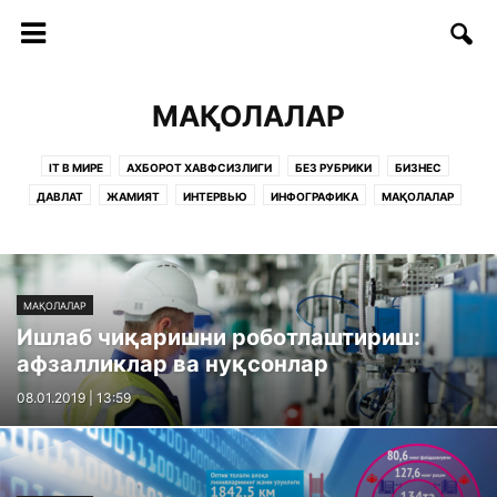
МАҚОЛАЛАР
IT В МИРЕ
АХБОРОТ ХАВФСИЗЛИГИ
БЕЗ РУБРИКИ
БИЗНЕС
ДАВЛАТ
ЖАМИЯТ
ИНТЕРВЬЮ
ИНФОГРАФИКА
МАҚОЛАЛАР
ОБРАЗОВАНИЕ
РУКНЛАР:
САҲИФАЛАР
СОФТ/ИНТЕРНЕТ
СТАРТАП
СТАТЬИ
ТАДБИРЛАР
ТАЪЛИМ
ТЕЛЕКОММУНИКАЦИЯ
ТЕХНОЛОГИИ
ТЕХНОЛОГИЯЛАР
ФИКРЛАР
МАҚОЛАЛАР
Ишлаб чиқаришни роботлаштириш:
афзалликлар ва нуқсонлар
08.01.2019 | 13:59