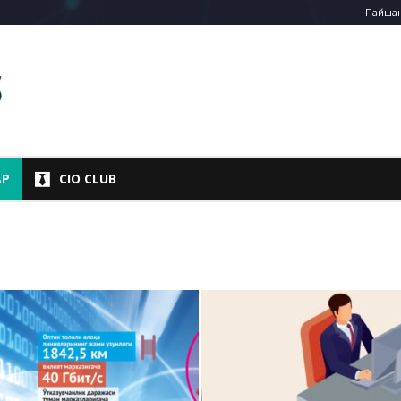
Пайшанб
АР
CIO CLUB