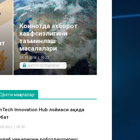
Коинотда ахборот
хавфсизлигини
таъминлаш
ат
масалалари
24.10.2018 | 10:23
ДОСТУП ПО ПОДПИСКЕ
Сўнгги мақолалар
inTech Innovation Hub лойиҳаси ҳақида
ҳбат
.09.2021 | 09:30
шлаб чиқаришни роботлаштириш: