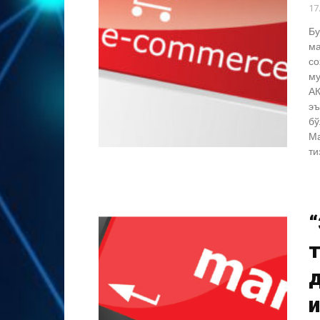
17
Бу
ма
со
му
АК
эъ
бў
Ма
ти
т
д
қ