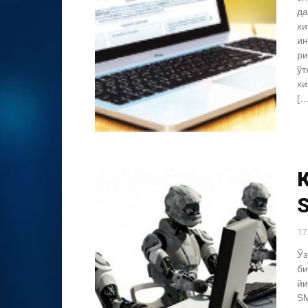
да
хи
ин
ри
ўт
хи
[…
К
S
17
Ўз
би
йи
SM