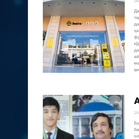
04
Да
та
да
ҳа
фу
кў
да
ай
ма
қи
А
29
Бу
ба
ол