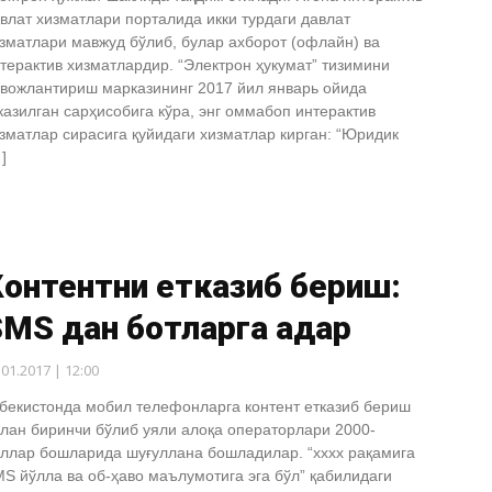
влат хизматлари порталида икки турдаги давлат
зматлари мавжуд бўлиб, булар ахборот (офлайн) ва
терактив хизматлардир. “Электрон ҳукумат” тизимини
вожлантириш марказининг 2017 йил январь ойида
казилган сарҳисобига кўра, энг оммабоп интерактив
зматлар сирасига қуйидаги хизматлар кирган: “Юридик
]
онтентни етказиб бериш:
MS дан ботларга қадар
.01.2017 | 12:00
бекистонда мобил телефонларга контент етказиб бериш
лан биринчи бўлиб уяли алоқа операторлари 2000-
ллар бошларида шуғуллана бошладилар. “хххх рақамига
S йўлла ва об-ҳаво маълумотига эга бўл” қабилидаги