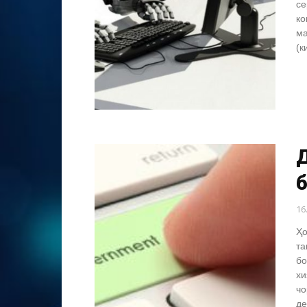
се
ко
ма
(к
Д
16
Ҳо
та
бо
хи
чо
де