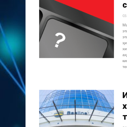
03
Ма
эт
эт
ҳи
хи
аҳ
ки
те