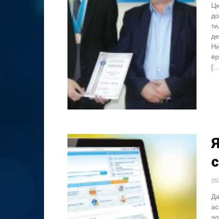
Цю
до
ти
де
Ни
ёр
[…
Я
с
09
Да
ас
эл