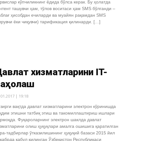
рвислар кўпчиликнинг ёдида бўлса керак. Бу ҳолатда
нтент ташувчи ҳам, тўлов воситаси ҳам SMS бўлганди –
блағ ҳисобдан ечиларди ва муайян рақамдан SMS
ирувчи ёки чиқувчи) тарификация қилинарди. […]
авлат хизматларини IT-
баҳолаш
.01.2017 | 19:18
зирги вақтда давлат хизматларини электрон кўринишда
қдим этишни татбиқ этиш ва такомиллаштириш ишлари
рмоқда. Фуқароларнинг электрон шаклда давлат
зматларини олиш ҳуқуқлари амалга ошишига қаратилган
ра-тадбирлар ўтказилишининг ҳуқуқий базаси 2015 йил
кабрда қабул қилинган Ўзбекистон Республикаси