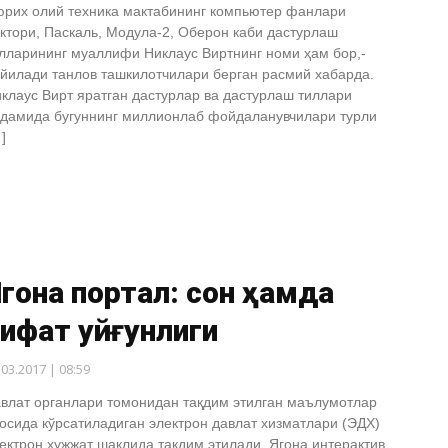
рих олий техника мактабининг компьютер фанлари
ктори, Паскаль, Модула-2, Оберон каби дастурлаш
лларининг муаллифи Никлаус Виртнинг номи ҳам бор,-
йилади танлов ташкилотчилари берган расмий хабарда.
клаус Вирт яратган дастурлар ва дастурлаш тиллари
дамида бугуннинг миллионлаб фойдаланувчилари турли
]
гона портал: сон ҳамда
ифат уйғунлиги
.03.2017 | 08:59
влат органлари томонидан тақдим этилган маълумотлар
осида кўрсатиладиган электрон давлат хизматлари (ЭДХ)
ектрон ҳужжат шаклида тақдим этилади. Ягона интерактив