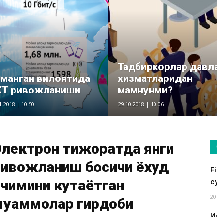
Тадбиркорлар давл
манган вилоятида
хизматларидан
КТ ривожланиши
мамнунми?
1.2018 | 10:50
29.10.2018 | 10:06
Электрон тижоратда янги
ивожланиш босқичи ёхуд
F
чимини кутаётган
су
20
муаммолар гирдоби
И