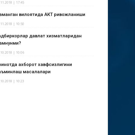
.11.2018 | 17:45
аманган вилоятида АКТ ривожланиши
.11.2018 | 10:50
адбиркорлар давлат хизматларидан
амнунми?
.10.2018 | 10:06
оинотда ахборот хавфсизлигини
аъминлаш масалалари
.10.2018 | 10:23