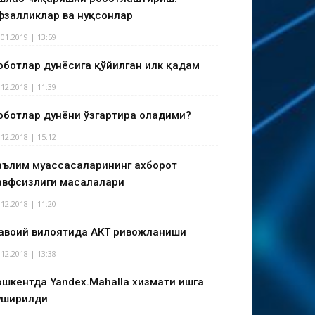
фзалликлар ва нуқсонлар
.01.2019 | 13:59
оботлар дунёсига қўйилган илк қадам
.12.2018 | 11:39
оботлар дунёни ўзгартира оладими?
.12.2018 | 15:12
аълим муассасаларининг ахборот
авфсизлиги масалалари
.12.2018 | 11:20
авоий вилоятида АКТ ривожланиши
.12.2018 | 13:38
ошкентда Yandex.Mahalla хизмати ишга
уширилди