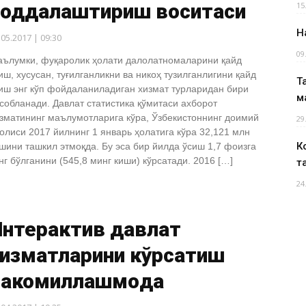
соддалаштириш воситаси
15
Н
.05.2017 | 09:30
09
ълумки, фуқаролик ҳолати далолатномаларини қайд
иш, хусусан, туғилганликни ва никоҳ тузилганлигини қайд
Т
иш энг кўп фойдаланиладиган хизмат турларидан бири
м
собланади. Давлат статистика қўмитаси ахборот
зматининг маълумотларига кўра, Ўзбекистоннинг доимий
29
олиси 2017 йилнинг 1 январь ҳолатига кўра 32,121 млн
К
шини ташкил этмоқда. Бу эса бир йилда ўсиш 1,7 фоизга
нг бўлганини (545,8 минг киши) кўрсатади. 2016 […]
т
24
Интерактив давлат
хизматларини кўрсатиш
такомиллашмоқда