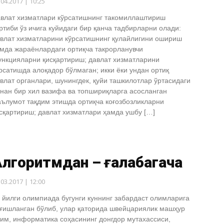
.04.2017 | 10:25
влат хизматлари кўрсатишнинг такомиллаштириш
ртиби ўз ичига куйидаги бир қанча тадбирларни олади:
влат хизматларини кўрсатишнинг қулайлигини ошириш
мда жараёнлардаги ортиқча такрорланувчи
нкцияларни қисқартириш; давлат хизматларини
рсатишда алоқадор бўлмаган; икки ёки ундан ортиқ
влат органлари, шунингдек, қуйи ташкилотлар ўртасидаги
нан бир хил вазифа ва топшириқларга асосланган
ълумот тақдим этишда ортиқча коғозбозликларни
сқартириш; давлат хизматлари ҳамда ушбу […]
лгоритмдан – ғалабагача
.03.2017 | 12:00
 йилги олимпиада бугунги куннинг забардаст олимларига
ғишланган бўлиб, улар қаторида швейцариялик машҳур
им, информатика соҳасининг донгдор мутахассиси,