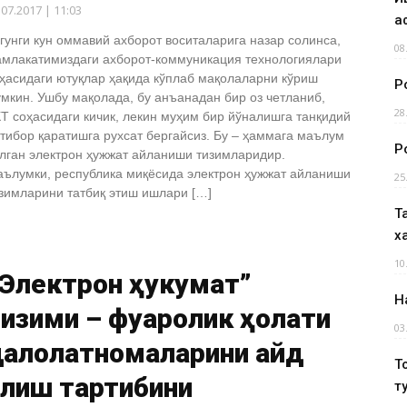
.07.2017 | 11:03
а
гунги кун оммавий ахборот воситаларига назар солинса,
08
млакатимиздаги ахборот-коммуникация технологиялари
ҳасидаги ютуқлар ҳақида кўплаб мақолаларни кўриш
Р
мкин. Ушбу мақолада, бу анъанадан бир оз четланиб,
28
Т соҳасидаги кичик, лекин муҳим бир йўналишга танқидий
тибор қаратишга рухсат бергайсиз. Бу – ҳаммага маълум
Р
лган электрон ҳужжат айланиши тизимларидир.
ълумки, республика миқёсида электрон ҳужжат айланиши
25
зимларини татбиқ этиш ишлари […]
Т
х
10
“Электрон ҳукумат”
Н
изими – фуқаролик ҳолати
03
алолатномаларини қайд
Т
илиш тартибини
т