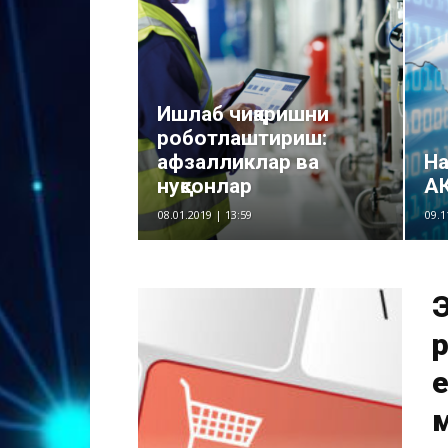
Ишлаб чиқаришни
роботлаштириш:
афзалликлар ва
На
нуқсонлар
А
08.01.2019 | 13:59
09.1
р
е