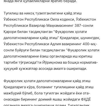
янада янги қулайликларни яратиб беради.
Туғилиш ва никоҳ тузилганлигини қайд этиш
Ўзбекистон Республикаси Оила кодекси, Ўзбекистон
Республикаси Вазирлар Маҳкамасининг 387-сонли
Қарори билан тасдиқланган “Фуқаролик ҳолати
далолатномаларини қайд этиш” Қоидалари, шунингдек,
Ўзбекистон Республикаси Адлия вазирининг 400-мҳ-
сонли буйруғи билан тасдиқланган “Фуқаролик ҳолати
далолатномаларини ёзиш органларида иш юритиш
тартиби тўғрисида”ги Йўриқнома ва бошқа норматив-
ҳуқуқий ҳужжатлар асосида амалга оширилади.
Фуқаролик ҳолати далолатномаларини қайд этиш
Қоидаларига кўра, боланинг туғилишини қайд этиш
мажбурий бўлиб, бола туғилган жойдаги ёки ота-
онасидан бирининг доимий яшаш жойидаги ФҲДЁ
органида амалга оширилиши лозим. Туғилганлик