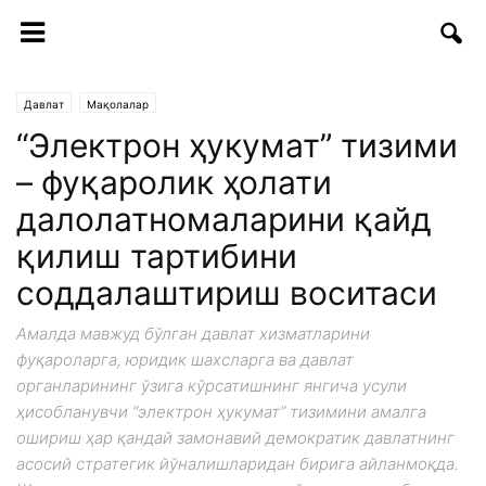
Давлат
Мақолалар
“Электрон ҳукумат” тизими
– фуқаролик ҳолати
далолатномаларини қайд
қилиш тартибини
соддалаштириш воситаси
Амалда мавжуд бўлган давлат хизматларини
фуқароларга, юридик шахсларга ва давлат
органларининг ўзига кўрсатишнинг янгича усули
ҳисобланувчи “электрон ҳукумат” тизимини амалга
ошириш ҳар қандай замонавий демократик давлатнинг
асосий стратегик йўналишларидан бирига айланмоқда.