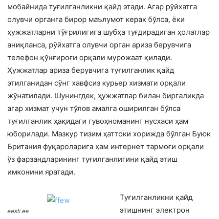
мобайнида туғилганликни қайд этади. Агар рўйхатга
олувчи органга бирор маълумот керак бўлса, ёки
ҳужжатларни тўғрилигига шубҳа туғдирадиган ҳолатлар
аниқланса, рўйхатга олувчи орган ариза берувчига
телефон қўнғироғи орқали мурожаат қилади.
Ҳужжатлар ариза берувчига туғилганлик қайд
этилганидан сўнг хавфсиз курьер хизмати орқали
жўнатилади. Шунингдек, ҳужжатлар билан биргаликда
агар хизмат учун тўлов амалга оширилган бўлса
туғилганлик ҳақидаги гувоҳноманинг нусхаси ҳам
юборилади. Мазкур тизим ҳаттоки хорижда бўлган Буюк
Британия фуқароларига ҳам интернет тармоғи орқали
ўз фарзандларининг туғилганлигини қайд этиш
имконини яратади.
Туғилганликни қайд
этишнинг электрон
eesti.ee