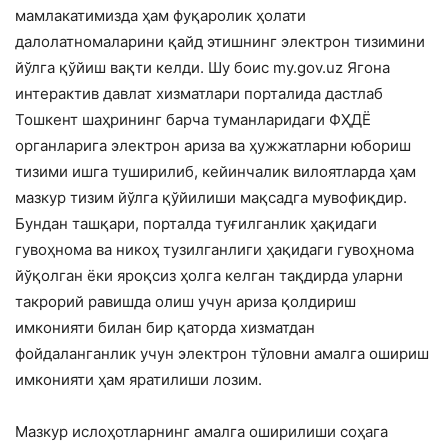
мамлакатимизда ҳам фуқаролик ҳолати
далолатномаларини қайд этишнинг электрон тизимини
йўлга қўйиш вақти келди. Шу боис my.gov.uz Ягона
интерак­тив давлат хизматлари порталида дастлаб
Тошкент шаҳрининг барча туманлари­даги ФҲДЁ
органларига электрон ариза ва ҳужжатларни юбориш
тизими ишга туширилиб, кейинчалик вилоятларда ҳам
мазкур тизим йўлга қўйилиши мақсадга мувофиқдир.
Бундан ташқари, портал­да туғилганлик ҳақидаги
гувоҳнома ва никоҳ тузилганлиги ҳақидаги гувоҳнома
йўқолган ёки яроқсиз ҳолга келган тақдирда уларни
такрорий равишда олиш учун ариза қолдириш
имконияти билан бир қаторда хизматдан
фойдаланганлик учун электрон тўловни амалга ошириш
имконияти ҳам яратилиши лозим.
Мазкур ислоҳотларнинг амалга ошири­лиши соҳага