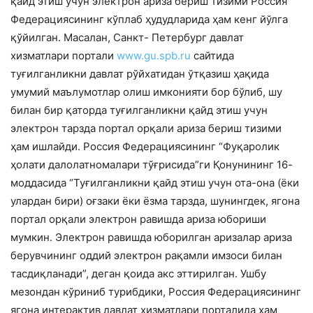
қайд этиш учун электрон ариза бериш тизими Россия
Федерациясининг кўплаб ҳудудларида ҳам кенг йўлга
қўйилган. Масалан, Санкт- Петербург давлат
хизматлари портали
www.gu.spb.ru
сайтида
туғилганликни давлат рўйхатидан ўтқазиш ҳақида
умумий маълумотлар олиш имконияти бор бўлиб, шу
билан бир қаторда туғилганликни қайд этиш учун
электрон тарзда портал орқали ариза бериш тизими
ҳам ишлайди. Россия Федерациясининг “Фуқаролик
ҳолати далолатномалари тўғрисида”ги Қонунининг 16-
моддасида “Туғилганликни қайд этиш учун ота-она (ёки
улардан бири) оғзаки ёки ёзма тарзда, шунингдек, ягона
пор­тал орқали электрон равишда ариза юбориши
мумкин. Электрон равишда юборилган аризалар ариза
берувчининг оддий электрон рақамли имзоси билан
тасдиқланади”, деган қоида акс эттирил­ган. Ушбу
мезондан кўриниб турибдики, Россия Федерациясининг
ягона интерак­тив давлат хизматлари порталида ҳам