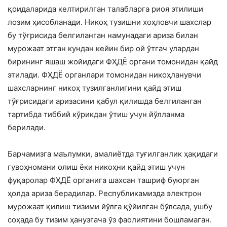
қоидаларида келтирилган талабларга риоя этилиши
лозим ҳисобланади. Никоҳ тузишни хоҳловчи шахслар
бу тўғрисида белгиланган намунадаги ариза билан
мурожаат этган кундан кейин бир ой ўтгач улардан
бирининг яшаш жойидаги ФҲДЁ органи томонидан қайд
этилади. ФҲДЁ органлари томонидан никоҳланувчи
шахсларнинг никоҳ тузилганлигини қайд этиш
тўғрисидаги аризасини қабул қилишда белгиланган
тартибда тиббий кўрикдан ўтиш учун йўлланма
берилади.
Барчамизга маълумки, амалиётда туғилганлик ҳақидаги
гувоҳномани олиш ёки никоҳни қайд этиш учун
фуқаролар ФҲДЁ органига шахсан ташриф буюрган
ҳолда ариза берадилар. Республикамизда электрон
мурожаат қилиш тизими йўлга қўйилган бўлсада, ушбу
соҳада бу тизим ҳанузгача ўз фаолиятини бошламаган.