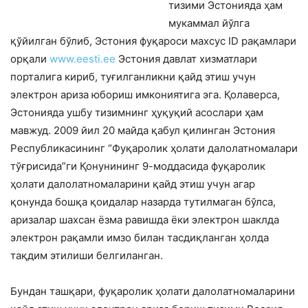
тизими Эстонияда ҳам
мукаммал йўлга
қўйилган бўлиб, Эстония фуқароси махсус ID рақамлари
орқали
www.eesti.ee
Эстония давлат хизматлари
порталига кириб, туғилганликни қайд этиш учун
электрон ариза юбориш имкониятига эга. Қолаверса,
Эстонияда ушбу тизимнинг ҳуқуқий асослари ҳам
мавжуд. 2009 йил 20 майда қабул қилинган Эстония
Республикасининг “Фуқаролик ҳолати далолатномалари
тўғрисида”ги Қонунининг 9-моддасида фуқаролик
ҳолати далолатномаларини қайд этиш учун агар
қонунда бошқа қоидалар на­зарда тутилмаган бўлса,
аризалар шахсан ёзма равишда ёки электрон шаклда
элек­трон рақамли имзо билан тасдиқланган ҳолда
тақдим этилиши белгиланган.
Бундан ташқари, фуқаролик ҳолати далолатномаларини