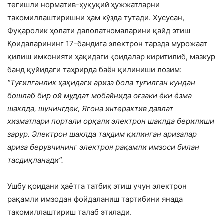
тегишли норматив-ҳуқуқий ҳужжатларни
такомиллаштиришни ҳам кўзда тутади. Хусусан,
Фуқаролик ҳолати далолатномаларини қайд этиш
Қоидаларининг 17-бандига электрон тарз­да мурожаат
қилиш имконияти ҳақидаги қоидалар киритилиб, мазкур
банд қуйидаги таҳрирда баён қилиниши лозим:
“Туғилганлик ҳақидаги ариза бола туғилган кундан
бошлаб бир ой муддат мобайнида оғзаки ёки ёзма
шаклда, шунингдек, Ягона интерактив давлат
хизматлари портали орқали электрон шаклда берилиши
зарур. Электрон шаклда тақдим қилинган ариза­лар
ариза берувчининг электрон рақамли имзоси билан
тасдиқланади”.
Ушбу қоидани ҳаётга татбиқ этиш учун электрон
рақамли имзодан фойдаланиш тартибини янада
такомиллаштириш талаб этилади.