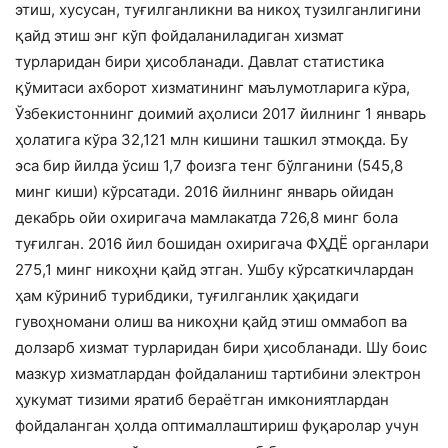
этиш, хусусан, туғилганликни ва никоҳ тузилганлигини
қайд этиш энг кўп фойдаланиладиган хизмат
турларидан бири ҳисобланади. Давлат статистика
қўмитаси ахборот хизматининг маълумотларига кўра,
Ўзбекистоннинг доимий аҳолиси 2017 йилнинг 1 январь
ҳолатига кўра 32,121 млн кишини ташкил этмоқда. Бу
эса бир йилда ўсиш 1,7 фоизга тенг бўлганини (545,8
минг киши) кўрсатади. 2016 йилнинг январь ойидан
декабрь ойи охиригача мамлакатда 726,8 минг бола
туғилган. 2016 йил бошидан охиригача ФҲДЁ органлари
275,1 минг никоҳни қайд этган. Ушбу кўрсаткичлардан
ҳам кўриниб турибдики, туғилганлик ҳақидаги
гувоҳномани олиш ва никоҳни қайд этиш оммабоп ва
долзарб хизмат турларидан бири ҳисобланади. Шу боис
мазкур хизматлардан фойдаланиш тартибини электрон
ҳукумат тизими яратиб бераётган имкониятлардан
фойдаланган ҳолда оптималлаштириш фуқаролар учун