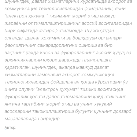
Шунингдек, давлат хизматларини кўрсатишда ахборот ва
коммуникация технологияларидан фойдаланиш, яъни
“электрон ҳукумат” тизимини жорий этиш мазкур
жараённи оптималлаштиришнинг асосий воситаларидан
бири сифатида эътироф этилмоқда. Шу жиҳатдан
олганда, давлат ҳокимияти ва бошқаруви органлари
фаолиятининг самарадорлигини ошириш ва бир
вақтнинг ўзида инсон ва фуқароларнинг асосий ҳуқуқ ва
эркинликларини юқори даражада таъминлашга
қаратилган, шунингдек, амалда мавжуд давлат
хизматларини замонавий ахборот коммуникация
технологияларидан фойдаланган ҳолда кўрсатишни ўз
ичига олувчи “электрон ҳукумат” тизими воситасида
фуқаролик ҳолати далолатномаларини қайд этишнинг
янгича тартибини жорий этиш ва унинг ҳуқуқий
асосларини такомиллаштириш бугунги куннинг долзарб
масалаларидан биридир.
Автор:
Ёқутхон Юсупова
-
03.05.2017 | 09:30