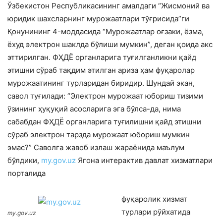
Ўзбекистон Республикасининг амалдаги “Жисмоний ва
юридик шахсларнинг мурожаатлари тўғрисида”ги
Қонунининг 4-моддасида “Мурожаатлар оғзаки, ёзма,
ёхуд электрон шаклда бўлиши мумкин”, деган қоида акс
эттирилган. ФҲДЁ органларига туғилганликни қайд
этишни сўраб тақдим этилган ариза ҳам фуқаролар
мурожаатининг турларидан биридир. Шундай экан,
савол туғилади: “Электрон мурожаат юбориш тизими
ўзининг ҳуқуқий асосларига эга бўлса-да, нима
сабабдан ФҲДЁ органларига туғилишни қайд этишни
сўраб электрон тарзда мурожаат юбориш мумкин
эмас?” Саволга жавоб излаш жараёнида маълум
бўлдики,
my.gov.uz
Ягона интерактив давлат хизматлари
порталида
фуқаролик хизмат
турлари рўйхатида
my.gov.uz