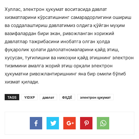
Хуллас, электрон ҳукумат воситасида давлат
хизматларини кўрсатишнинг самарадорлигини ошириш
ва соддалаш­тириш давлатимиз олдига қўйган муҳим
вазифалардан бири экан, ривожланган хорижий
давлатлар тажрибасини ино­батга олган ҳолда
фуқаролик ҳолати далолатномаларини қайд этиш,
хусусан, туғилишни ва никоҳни қайд этишнинг электрон
тизимини амалга жорий этиш орқали электрон
ҳукуматни ри­вожлантиришнинг яна бир омили бўлиб
хизмат қилади.
TAGS
YIDXP
давлат
ФҲДЁ
электрон ҳукумат