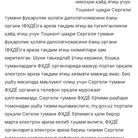
никоҳни қайд этиш учун
Тошкент шаҳри Сергели
тумани фуқаролик ҳолати далолатномасини ёзиш
органи (ФҲДЁ)га ариза тақдим этиш ва туғилганликни
қайд этиш учун Тошкент шаҳри Сергели тумани
фуқаролик ҳолати далолатномасини ёзиш органи
(ФҲДЁ)га ариза тақдим этиш хизматлари ҳам
киритилган. Шуни таъкидлаб ўтиш керакки, бошқа
туманлардаги ФҲДЁ органларида мазкур портал орқали
электрон ариза тақдим этиш хизмати мавжуд эмас. Биз
ушбу масалада маълумот олиш учун Сергели тумани
ФҲДЁ органига телефон орқали мурожаат
қилганимизда, Сергели тумани ФҲДЁ бўлими раҳбари
томонидан ушбу тизим ишламаслиги, my.gov.uz портали
орқали Сегели тумани ФҲДЁ бўлимига ҳали бирор
марта электрон ариза келиб тушмаганлиги, ФҲДЁ
органларига электрон ариза бериш тизими Сергели
туманида эксперимент сифатида амалга оширилиши