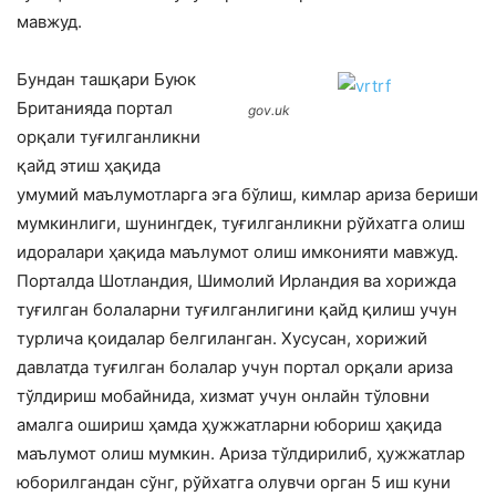
мавжуд.
Бундан ташқари Буюк
Британияда портал
gov.uk
орқали туғилганликни
қайд этиш ҳақида
умумий маълумотларга эга бўлиш, кимлар ариза бериши
мумкинлиги, шунингдек, туғилганликни рўйхатга олиш
идоралари ҳақида маълумот олиш имконияти мавжуд.
Порталда Шотландия, Шимолий Ирландия ва хорижда
туғилган болаларни туғилганлигини қайд қилиш учун
турлича қоидалар белгиланган. Хусусан, хорижий
давлатда туғилган болалар учун портал орқали ариза
тўлдириш мобайнида, хизмат учун онлайн тўловни
амалга ошириш ҳамда ҳужжатларни юбориш ҳақида
маълумот олиш мумкин. Ариза тўлдирилиб, ҳужжатлар
юборилгандан сўнг, рўйхатга олувчи орган 5 иш куни