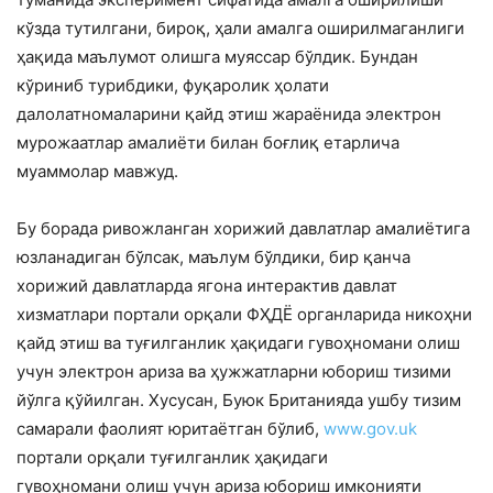
кўзда тутилгани, бироқ, ҳали амалга оширилмаганлиги
ҳақида маълумот олишга муяссар бўлдик. Бундан
кўриниб турибдики, фуқаролик ҳолати
далолатномаларини қайд этиш жараёнида электрон
мурожаатлар амалиёти билан боғлиқ етарлича
муаммолар мавжуд.
Бу борада ривожланган хорижий давлатлар амалиётига
юзланадиган бўлсак, маълум бўлдики, бир қанча
хорижий давлатларда ягона интерактив давлат
хизматлари портали орқали ФҲДЁ органларида никоҳни
қайд этиш ва туғилганлик ҳақидаги гувоҳномани олиш
учун электрон ариза ва ҳужжатларни юбориш тизими
йўлга қўйилган. Хусусан, Буюк Британияда ушбу тизим
самарали фаолият юритаётган бўлиб,
www.gov.uk
портали орқали туғилганлик ҳақидаги
гувоҳномани олиш учун ариза юбориш имконияти