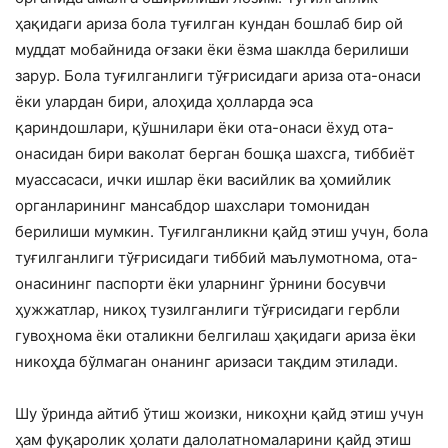
ҳақидаги ариза бола туғилган кундан бошлаб бир ой
муддат мобайнида оғзаки ёки ёзма шаклда берилиши
зарур. Бола туғилганлиги тўғрисидаги ариза ота-онаси
ёки улардан бири, алоҳида ҳолларда эса
қариндошлари, қўшнилари ёки ота-онаси ёхуд ота-
онасидан бири ваколат берган бошқа шахсга, тиббиёт
муассасаси, ички ишлар ёки васийлик ва ҳомийлик
органларининг мансабдор шахслари томонидан
берилиши мумкин. Туғилганликни қайд этиш учун, бола
туғилганлиги тўғрисидаги тиббий маълумотнома, ота-
онасининг паспорти ёки уларнинг ўрнини босувчи
ҳужжатлар, никоҳ тузилганлиги тўғрисидаги гербли
гувоҳнома ёки оталикни белгилаш ҳақидаги ариза ёки
никоҳда бўлмаган онанинг аризаси тақдим этилади.
Шу ўринда айтиб ўтиш жоизки, никоҳни қайд этиш учун
ҳам фуқаролик ҳолати далолатномаларини қайд этиш