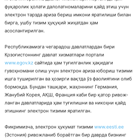
фуқаролик ҳолати далолатномаларини қайд этиш учун
электрон тарзда ариза бериш имкони яратилиши билан
бирга, ушбу тизим ҳуқуқий жиҳатдан ҳам
асослантирилган.
Республикамизга чегарадош давлатлар­дан бири
Қозоғистоннинг давлат хизмат­лари портали
www.egov.kz
сайтида ҳам туғилганлик ҳақидаги
гувоҳномани олиш учун электрон ариза юбориш тизими
ишга туширилган ва ҳозирги вақтда ўз фаоли­ятини олиб
бормоқда. Бундан ташқари, жаҳоннинг Германия,
Жанубий Корея, АҚШ, Франция каби бир қатор ривож­
ланган давлатларида ҳам туғилишни ва никоҳни қайд
этишнинг электрон тизими яратилган.
Фикримизча, электрон ҳукумат тизими
www.eesti.ee
(Эстония) ривожланиб бораётган бир даврда бизнинг