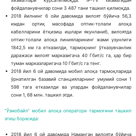
хизматлари кўрсатилмоқда. IP-TV хизматидан
фойдаланувчилар сони 3 487 тани ташкил қилмоқда.
2018 йилнинг 6 ойи давомида вилоят бўйича 56,3
кмдан ортиқ масофада оптик-толали алоқа
кабелларини ётқизиш ишлари якунланиб, вилоятда
оптик-толали алоқа линияларининг жами узунлиги
1842,5 км га етказилди, тармоқнинг ўтказувчанлик
даражаси вилоят марказигача 40 Гбит/с га, ҳар бир
туман марказларигача 10 Гбит/с га тенг.
2018 йил 6 ой давомида мобил алоқа тармоқларида
ўрнатилган базавий станцияларнинг умумий сони 1
598 тага етказилди ва улардан фойдаланувчилар
сони 1, 68 млн. ташкил этди.
“Ўзмобайл” мобил алоқа оператори тармоғини ташкил
этиш борасида:
2018 йил 6 ой давомида Наманган вилояти бўйича