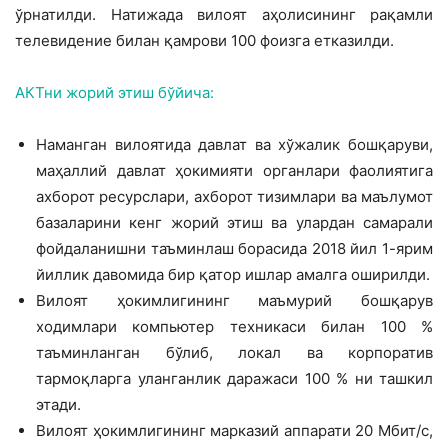
ўрнатилди. Натижада вилоят аҳолисининг рақамли
телевидение билан қамрови 100 фоизга етказилди.
АКТни жорий этиш бўйича:
Наманган вилоятида давлат ва хўжалик бошқаруви,
маҳаллий давлат ҳокимияти органлари фаолиятига
ахборот ресурслари, ахборот тизимлари ва маълумот
базаларини кенг жорий этиш ва улардан самарали
фойдаланишни таъминлаш борасида 2018 йил 1-ярим
йиллик давомида бир қатор ишлар амалга оширилди.
Вилоят ҳокимлигининг маъмурий бошқарув
ходимлари компьютер техникаси билан 100 %
таъминланган бўлиб, локал ва корпоратив
тармоқларга уланганлик даражаси 100 % ни ташкил
этади.
Вилоят ҳокимлигининг марказий аппарати 20 Мбит/с,