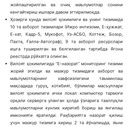
жойлаштирилган ва очиқ маълумотлар сонини
кенгайтириш ишлари давом эттирилмоқда.
Ҳозирги кунда вилоят ҳокимлиги ва унинг тизимида
10 та ахборот тизимлари (Ижро интизоми, Е-ҳужжат,
Е-хат, Кадр-5, Мукофот, Уз-АСБО, Коттеж, Бозор,
Пахта, Ғалла-Автограф), 9 та ахборот ресурслари
ишга туширилган ва белгиланган тартибда Ягона
реестрда рўйхатга олинган.
Вилоят ҳокимлигида “Е-назорат” мониторинг тизими
жорий этилди ва мазкур тизимдаги ахборот ва
маълумотларнинг хавфсизлигини таъминлаш
мақсадида гуруҳ, котибият, бўлимлар масъуллари
вилоят ҳокимлиги ички локал компьютер тармоғи
орқали серверга уланган ҳолда ўзларига тааллуқли
маълумотларни кунлик киритиб бориш ва янгилаш
имконияти яратилди. Раҳбариятга назорат қилиш
учун мазкур тизимга кириш 2 та йўналишда, яъни