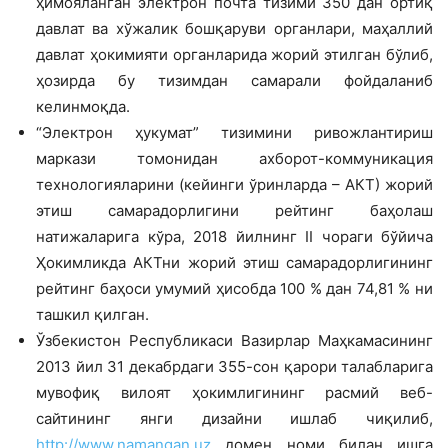
ҳимояланган электрон почта тизими 350 дан ортиқ
давлат ва хўжалик бошқаруви органлари, маҳаллий
давлат ҳокимияти органларида жорий этилган бўлиб,
ҳозирда бу тизимдан самарали фойдаланиб
келинмоқда.
“Электрон ҳукумат” тизимини ривожлантириш
маркази томонидан ахборот-коммуникация
технологияларини (кейинги ўринларда – АКТ) жорий
этиш самарадорлигини рейтинг баҳолаш
натижаларига кўра, 2018 йилнинг II чораги бўйича
Ҳокимликда АКТни жорий этиш самарадорлигининг
рейтинг баҳоси умумий ҳисобда 100 % дан 74,81 % ни
ташкил қилган.
Ўзбекистон Республикаси Вазирлар Маҳкамасининг
2013 йил 31 декабрдаги 355-сон қарори талабларига
мувофиқ вилоят ҳокимлигининг расмий веб-
сайтининг янги дизайни ишлаб чиқилиб,
http://www.namangan.uz
домен номи билан ишга