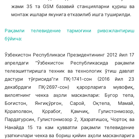
жами 35 та GSM базавий станцияларни қуриш ва
монтаж ишлари якунига етказилиб ишга туширилди.
Рақамли телевидение тармоғини ривожлантириш
бўйича:
Ўзбекистон Республикаси Президентининг 2012 йил 17
апрелдаги “Ўзбекистон Республикасида рақамли
телеэшиттиришга техник ва технологик ўтиш давлат
дастури тўғрисида”ги ПҚ-1741-сон (2016 йил 23
декабрдаги ПҚ-2697-сон) қарорларига мувофиқ,
вилоятнинг чекка аҳоли масканлари: Бугор тепа,
Боғистон, Янгиқўрғон, Сарой, Оқтепа, Мамай,
Қораполвон, Қорабоғ, Қамчиқ, Гулистонмозор,
Пардатурсин, Гулистонмозор 2, Ҳазратишоҳ, Чортоқ ва
Нанайда 15 та кам қувватли рақамли телевидение
узаткичлари чекка ва бориш қийин аҳоли масканларига