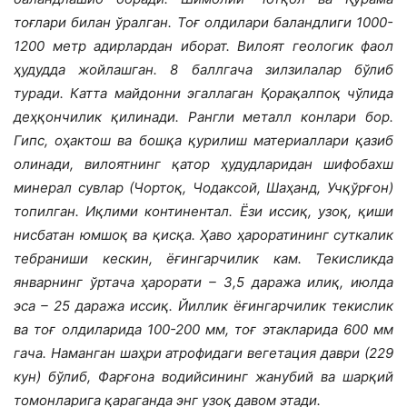
тоғлари билан ўралган. Тоғ олдилари баландлиги 1000-
1200 метр адирлардан иборат. Вилоят геологик фаол
ҳудудда жойлашган. 8 баллгача зилзилалар бўлиб
туради. Катта майдонни эгаллаган Қорақалпоқ чўлида
деҳқончилик қилинади. Рангли металл конлари бор.
Гипс, оҳактош ва бошқа қурилиш материаллари қазиб
олинади, вилоятнинг қатор ҳудудларидан шифобахш
минерал сувлар (Чортоқ, Чодаксой, Шаҳанд, Учқўрғон)
топилган. Иқлими континентал. Ёзи иссиқ, узоқ, қиши
нисбатан юмшоқ ва қисқа. Ҳаво ҳароратининг суткалик
тебраниши кескин, ёғингарчилик кам. Текисликда
январнинг ўртача ҳарорати – 3,5 даража илиқ, июлда
эса – 25 даража иссиқ. Йиллик ёғингарчилик текислик
ва тоғ олдиларида 100-200 мм, тоғ этакларида 600 мм
гача. Наманган шаҳри атрофидаги вегетация даври (229
кун) бўлиб, Фарғона водийсининг жанубий ва шарқий
томонларига қараганда энг узоқ давом этади.