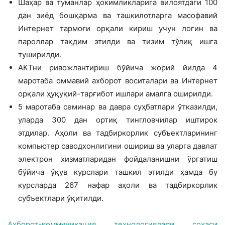
Шаҳар ва туманлар ҳокимликларига вилоятдаги 100
дан зиёд бошқарма ва ташкилотларга масофавий
Интернет тармоғи орқали кириш учун логин ва
пароллар тақдим этилди ва тизим тўлиқ ишга
туширилди.
АКТни ривожлантириш бўйича жорий йилда 4
маротаба оммавий ахборот воситалари ва Интернет
орқали ҳуқуқий-тарғибот ишлари амалга оширилди.
5 маротаба семинар ва давра суҳбатлари ўтказилди,
уларда 300 дан ортиқ тингловчилар иштирок
этдилар. Аҳоли ва тадбиркорлик субъектларининг
компьютер саводхонлигини ошириш ва уларга давлат
электрон хизматларидан фойдаланишни ўргатиш
бўйича ўқув курслари ташкил этилди ҳамда бу
курсларда 267 нафар аҳоли ва тадбиркорлик
субъектлари ўқитилди.
Ахборот-коммуникация технологиялари соҳаси