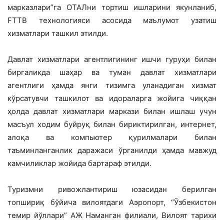
марказлари”га ОТАЛни тортиш ишларини якунланиб,
FTTB технологияси асосида маълумот узатиш
хизматлари ташкил этилди.
Давлат хизматлари агентлигининг ишчи гуруҳи билан
биргаликда шаҳар ва туман давлат хизматлари
агентлиги ҳамда янги тизимга уланадиган хизмат
кўрсатувчи ташкилот ва идораларга жойига чиққан
ҳолда давлат хизматлари маркази билан ишлаш учун
масъул ходим буйруқ билан бириктирилган, интернет,
алоқа ва компьютер қурилмалари билан
таъминланганлик даражаси ўрганилди ҳамда мавжуд
камчиликлар жойида бартараф этилди.
Туризмни ривожлантириш юзасидан берилган
топшириқ бўйича вилоятдаги Аэропорт, “Ўзбекистон
темир йўллари” АЖ Наманган филиали, Вилоят тарихи