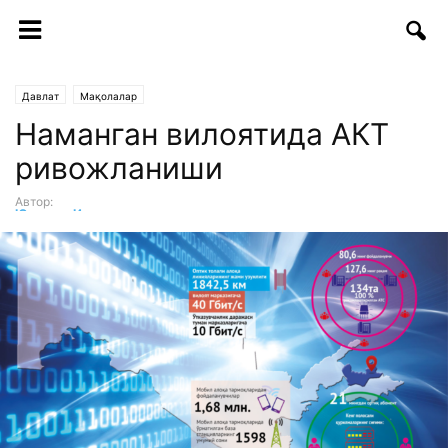
Давлат
Мақолалар
Наманган вилоятида АКТ
ривожланиши
Автор:
Юсупхан Ишанов
-
09.11.2018 | 10:50