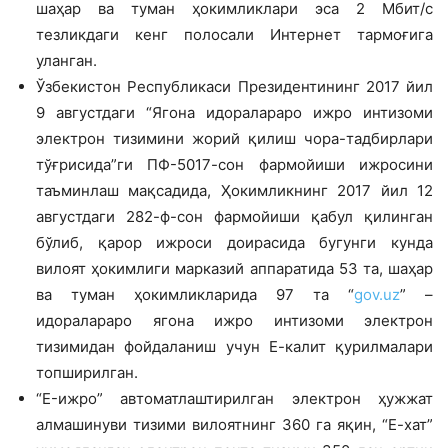
шаҳар ва туман ҳокимликлари эса 2 Мбит/с
тезликдаги кенг полосали Интернет тармоғига
уланган.
Ўзбекистон Республикаси Президентининг 2017 йил
9 августдаги “Ягона идоралараро ижро интизоми
электрон тизимини жорий қилиш чора-тадбирлари
тўғрисида”ги ПФ-5017-сон фармойиши ижросини
таъминлаш мақсадида, Ҳокимликнинг 2017 йил 12
августдаги 282-ф-сон фармойиши қабул қилинган
бўлиб, қарор ижроси доирасида бугунги кунда
вилоят ҳокимлиги марказий аппаратида 53 та, шаҳар
ва туман ҳокимликларида 97 та “
gov.uz
” –
идоралараро ягона ижро интизоми электрон
тизимидан фойдаланиш учун Е-калит қурилмалари
топширилган.
“E-ижро” автоматлаштирилган электрон ҳужжат
алмашинуви тизими вилоятнинг 360 га яқин, “Е-хат”