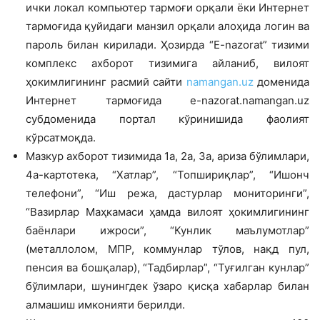
ички локал компьютер тармоғи орқали ёки Интернет
тармоғида қуйидаги манзил орқали алоҳида логин ва
пароль билан кирилади. Ҳозирда “E-nazorat” тизими
комплекс ахборот тизимига айланиб, вилоят
ҳокимлигининг расмий сайти
namangan.uz
доменида
Интернет тармоғида e-nazorat.namangan.uz
субдоменида портал кўринишида фаолият
кўрсатмоқда.
Мазкур ахборот тизимида 1а, 2а, 3а, ариза бўлимлари,
4а-картотека, “Хатлар”, “Топшириқлар”, “Ишонч
телефони”, “Иш режа, дастурлар мониторинги”,
“Вазирлар Маҳкамаси ҳамда вилоят ҳокимлигининг
баёнлари ижроси”, “Кунлик маълумотлар”
(металлолом, МПР, коммунлар тўлов, нақд пул,
пенсия ва бошқалар), “Тадбирлар”, “Туғилган кунлар”
бўлимлари, шунингдек ўзаро қисқа хабарлар билан
алмашиш имконияти берилди.