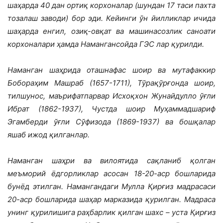
шаҳарда 40 дан ортиқ корхоналар (шундан 17 таси пахта
тозалаш заводи) бор эди. Кейинги ўн йилликлар ичида
шаҳарда енгил, озиқ-овқат ва машинасозлик саноати
корхоналари ҳамда Намангансойда ГЭС лар қурилди.
Наманган шаҳрида оташнафас шоир ва мутафаккир
Бобораҳим Машраб (1657-1711), Тўрақўрғонда шоир,
тилшунос, маърифатпарвар Исхоқхон Жунайдулло ўғли
Ибрат (1862-1937), Чустда шоир Муҳаммадшариф
Эгамберди ўғли Сўфизода (1869-1937) ва бошқалар
яшаб ижод қилганлар.
Наманган шаҳри ва вилоятида сақланиб қолган
меъморий ёдгорликлар асосан 18-20-аср бошларида
бунёд этилган. Намангандаги Мулла Қирғиз мадрасаси
20-аср бошларида шаҳар марказида қурилган. Мадраса
унинг қурилишига раҳбарлик қилган шахс – уста Қирғиз