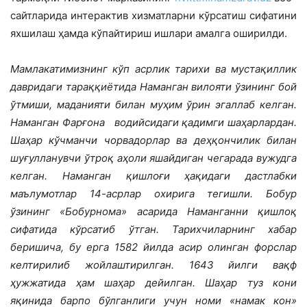
сайтларида интерактив хизматларни кўрсатиш сифатини
яхшилаш ҳамда кўпайтириш ишлари амалга оширилди.
Мамлакатимизнинг кўп асрлик тарихи ва мустақиллик
давридаги тараққиётида Наманган вилояти ўзининг бой
ўтмиши, маданияти билан муҳим ўрин эгаллаб келган.
Наманган Фарғона водийсидаги қадимги шаҳарлардан.
Шаҳар кўчманчи чорвадорлар ва деҳқончилик билан
шуғулланувчи ўтроқ аҳоли яшайдиган чегарада вужудга
келган. Наманган қишлоғи ҳақидаги дастлабки
маълумотлар 14-асрлар охирига тегишли. Бобур
ўзининг «Бобурнома» асарида Наманганни қишлоқ
сифатида кўрсатиб ўтган. Тарихчиларнинг хабар
беришича, бу ерга 1582 йилда асир олинган форслар
келтирилиб жойлаштирилган. 1643 йилги вақф
ҳужжатида ҳам шаҳар дейилган. Шаҳар туз кони
яқинида барпо бўлганлиги учун номи «намак кон»