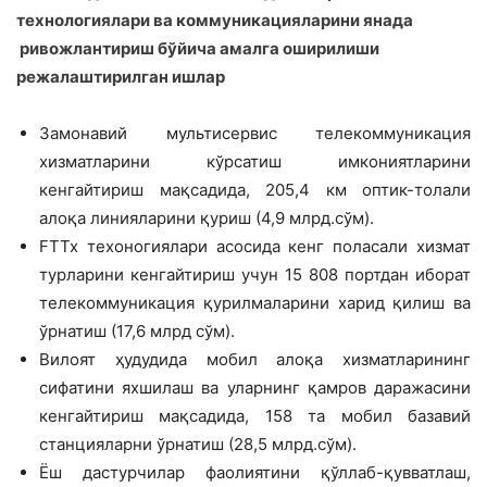
технологиялари ва коммуникацияларини янада
ривожлантириш бўйича амалга оширилиши
режалаштирилган ишлар
Замонавий мультисервис телекоммуникация
хизматларини кўрсатиш имкониятларини
кенгайтириш мақсадида, 205,4 км оптик-толали
алоқа линияларини қуриш (4,9 млрд.сўм).
FTTx техоногиялари асосида кенг поласали хизмат
турларини кенгайтириш учун 15 808 портдан иборат
телекоммуникация қурилмаларини харид қилиш ва
ўрнатиш (17,6 млрд сўм).
Вилоят ҳудудида мобил алоқа хизматларининг
сифатини яхшилаш ва уларнинг қамров даражасини
кенгайтириш мақсадида, 158 та мобил базавий
станцияларни ўрнатиш (28,5 млрд.сўм).
Ёш дастурчилар фаолиятини қўллаб-қувватлаш,