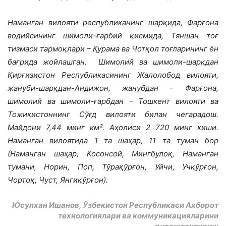
Наманган вилояти республиканинг шарқида, Фарғона
водийсининг шимоли-ғарбий қисмида, Тяншан тоғ
тизмаси тармоқлари – Қурама ва Чотқол тоғларининг ён
бағрида жойлашган. Шимолий ва шимоли-шарқдан
Қирғизистон Республикасининг Жалолобод вилояти,
жануби-шарқдан-Андижон, жанубдан – Фарғона,
шимолий ва шимоли-ғарбдан – Тошкент вилояти ва
Тожикистоннинг Сўғд вилояти билан чегарадош.
Майдони 7,44 минг км². Аҳолиси 2 720 минг киши.
Наманган вилоятида 1 та шаҳар, 11 та туман бор
(Наманган шаҳар, Косонсой, Мингбулоқ, Наманган
тумани, Норин, Поп, Тўрақўрғон, Уйчи, Учқўрғон,
Чортоқ, Чуст, Янгиқўрғон).
Юсупхан Ишанов, Ўзбекистон Республикаси Ахборот
технологиялари ва коммуникацияларини