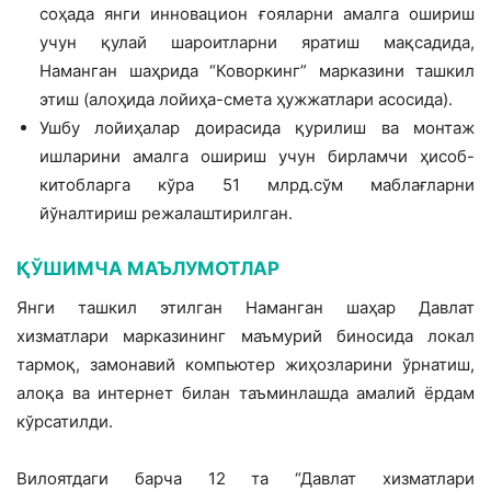
соҳада янги инновацион ғояларни амалга ошириш
учун қулай шароитларни яратиш мақсадида,
Наманган шаҳрида “Коворкинг” марказини ташкил
этиш (алоҳида лойиҳа-смета ҳужжатлари асосида).
Ушбу лойиҳалар доирасида қурилиш ва монтаж
ишларини амалга ошириш учун бирламчи ҳисоб-
китобларга кўра 51 млрд.сўм маблағларни
йўналтириш режалаштирилган.
ҚЎШИМЧА МАЪЛУМОТЛАР
Янги ташкил этилган Наманган шаҳар Давлат
хизматлари марказининг маъмурий биносида локал
тармоқ, замонавий компьютер жиҳозларини ўрнатиш,
алоқа ва интернет билан таъминлашда амалий ёрдам
кўрсатилди.
Вилоятдаги барча 12 та “Давлат хизматлари