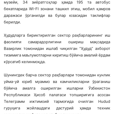
музейи, 34 зиёратгоҳлар ҳамда 195 та автобус
бекатларида WI-FI зонани ташкил этиш, мобил қамров
даражаси ўрганилди ва булар юзасидан таклифлар
берилди.
Ҳудудларга бириктирилган сектор раҳбарларининг иш
фаолияти самарадорлигини ошириш мақсадида
Вазирлик томонидан ишлаб чиқилган “Ҳудуд” ахборот
тизимига маълумотларни киритиш бўйича амалий ёрдам
кўрсатиб келинмоқда.
Шунингдек барча сектор раҳбарлари томонидан кунлик
уйма-уй юриб муаммо ва камчиликларни ўраганиш
бўйича амалга оширилган ишларни Ўзбекистон
Республикаси Ҳисоб палатаси топшириғига асосан
Телеграмм ижтимоий тармоғида очилган Hudud
гуруҳига жойлашдаги дастурий ҳамда техник