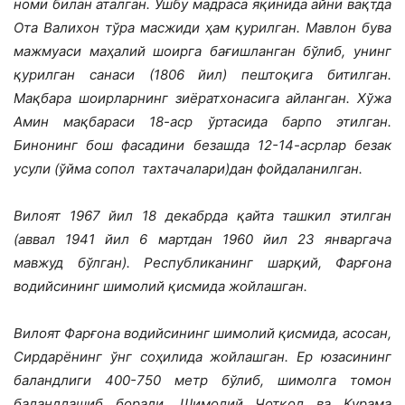
номи билан аталган. Ушбу мадраса яқинида айни вақтда
Ота Валихон тўра масжиди ҳам қурилган. Мавлон бува
мажмуаси маҳалий шоирга бағишланган бўлиб, унинг
қурилган санаси (1806 йил) пештоқига битилган.
Мақбара шоирларнинг зиёратхонасига айланган. Хўжа
Амин мақбараси 18-аср ўртасида барпо этилган.
Бинонинг бош фасадини безашда 12-14-асрлар безак
усули (ўйма сопол тахтачалари)дан фойдаланилган.
Вилоят 1967 йил 18 декабрда қайта ташкил этилган
(аввал 1941 йил 6 мартдан 1960 йил 23 январгача
мавжуд бўлган). Республиканинг шарқий, Фарғона
водийсининг шимолий қисмида жойлашган.
Вилоят Фарғона водийсининг шимолий қисмида, асосан,
Сирдарёнинг ўнг соҳилида жойлашган. Ер юзасининг
баландлиги 400-750 метр бўлиб, шимолга томон
баландлашиб боради. Шимолий Чотқол ва Қурама