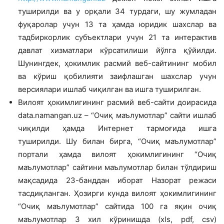
туширилди ва у орқали 34 турдаги, шу жумладан
фуқаролар учун 13 та ҳамда юридик шахслар ва
тадбиркорлик субъектлари учун 21 та интерактив
давлат хизматлари кўрсатилиши йўлга қўйилди.
Шунингдек, ҳокимлик расмий веб-сайтининг мобил
ва кўриш қобилияти заифлашган шахслар учун
версиялари ишлаб чиқилган ва ишга туширилган.
Вилоят ҳокимлигининг расмий веб-сайти доирасида
data.namangan.uz – “Очиқ маълумотлар” сайти ишлаб
чиқилди ҳамда Интернет тармоғида ишга
туширилди. Шу билан бирга, “Очиқ маълумотлар”
портали ҳамда вилоят ҳокимлигининг “Очиқ
маълумотлар” сайтини маълумотлар билан тўлдириш
мақсадида 23-банддан иборат Назорат режаси
тасдиқланган. Ҳозирги кунда вилоят ҳокимлигининг
“Очиқ маълумотлар” сайтида 100 га яқин очиқ
маълумотлар 3 хил кўринишда (xls, pdf, csv)