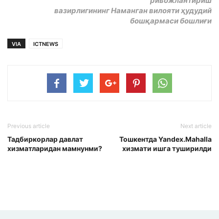
ривожлантириш
вазирлигининг Наманган вилояти ҳудудий
бошқармаси бошлиғи
VIA
ICTNEWS
Previous article
Next article
Тадбиркорлар давлат
Тошкентда Yandex.Mahalla
хизматларидан мамнунми?
хизмати ишга туширилди