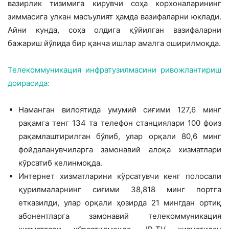
вазирлик тизимига кирувчи соҳа корхоналарининг
зиммасига улкан масъулият ҳамда вазифаларни юклади.
Айни кунда, соҳа олдига қўйилган вазифаларни
бажариш йўлида бир қанча ишлар амалга оширилмоқда.
Телекоммуникация инфратузилмасини ривожлантириш
доирасида:
Наманган вилоятида умумий сиғими 127,6 минг
рақамга тенг 134 та телефон станциялари 100 фоиз
рақамлаштирилган бўлиб, улар орқали 80,6 минг
фойдаланувчиларга замонавий алоқа хизматлари
кўрсатиб келинмоқда.
Интернет хизматларини кўрсатувчи кенг полосали
қурилмаларнинг сиғими 38,818 минг портга
етказилди, улар орқали ҳозирда 21 мингдан ортиқ
абонентларга замонавий телекоммуникация