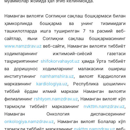
муаммолар жойида ҳал этиб келинмоқда.
Наманган вилояти Соғлиқни сақлаш бошқармаси билан
ҳамкорликда бошқарма ва унинг тизимидаги
ташкилотларда ишга туширилган 7 та расмий веб-
сайтлар, яъни Соғлиқни сақлаш бошқармасининг
www.namzdrav.uz
веб-сайти, Наманган вилояти тиббиёт
ходимларининг ижтимоий-сиёсий газетаси
таҳририятининг
shifokorvahayot.uz
ҳамда Ўрта тиббиёт
ва доришунос ходимларнинг малакасини ошириш
институтининг
namhamshira.uz
, вилоят Кардиология
марказининг
kardiologiya.uz
, Республика шошилинч
тиббий ёрдам илмий маркази Наманган вилояти
филиалининг
rshtyom.namzdrav.uz
, Наманган вилоят кўп
тармоқли тиббиёт марказининг
nvkttm.namzdrav.uz
,
Наманган Онкология диспансерининг
onkologiya.namzdrav.uz
, Наманган вилоят Болалар кўп
тармоқли тиббиёт марказининг
nvkttm.namzdrav.uz
веб-