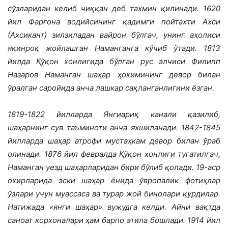
сўзларидан келиб чиққан деб тахмин қилинади. 1620
йил Фарғона водийсининг қадимги пойтахти Ахси
(Ахсикант) зилзиладан вайрон бўлгач, унинг аҳолиси
яқинроқ жойлашган Наманганга кўчиб ўтади. 1813
йилда Қўқон хонлигида бўлган рус элчиси Филипп
Назаров Наманган шаҳар ҳокимининг девор билан
ўралган саройида анча лашкар сақланганлигини ёзган.
1819-1822 йилларда Янгиариқ канали қазилиб,
шаҳарнинг сув таъминоти анча яхшиланади. 1842-1845
йилларда шаҳар атрофи мустаҳкам девор билан ўраб
олинади. 1876 йил февралда Қўқон хонлиги тугатилгач,
Наманган уезд шаҳарларидан бири бўлиб қолади. 19-аср
охирларида эски шаҳар ёнида ўвропалик фотиҳлар
ўзлари учун муассаса ва турар жой бинолари қурдилар.
Натижада «янги шаҳар» вужудга келди. Айни вақтда
саноат корхоналари ҳам барпо этила бошлади. 1914 йил