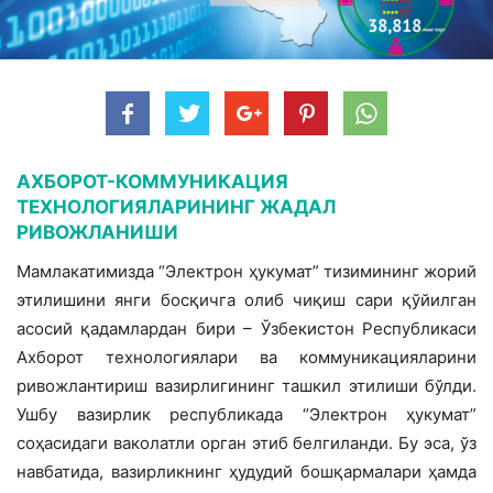
АХБОРОТ-КОММУНИКАЦИЯ
ТЕХНОЛОГИЯЛАРИНИНГ ЖАДАЛ
РИВОЖЛАНИШИ
Мамлакатимизда “Электрон ҳукумат” тизимининг жорий
этилишини янги босқичга олиб чиқиш сари қўйилган
асосий қадамлардан бири – Ўзбекистон Республикаси
Ахборот технологиялари ва коммуникацияларини
ривожлантириш вазирлигининг ташкил этилиши бўлди.
Ушбу вазирлик республикада “Электрон ҳукумат”
соҳасидаги ваколатли орган этиб белгиланди. Бу эса, ўз
навбатида, вазирликнинг ҳудудий бошқармалари ҳамда