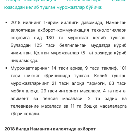
юзасидан келиб тушган мурожаатлар бўйича:
2018 йилнинг 1-ярим йиллиги давомида, Наманган
вилоятидан ахборот-коммуникация технологиялари
соҳасига оид 130 та мурожаат келиб тушган.
Булардан 125 таси белгиланган муддатда кўриб
чиқилган. Қолган мурожаатлар (5 та) ҳозирда кўриб
чиқилмоқда.
Мурожаатларнинг 14 таси ариза, 9 таси таклиф, 101
таси шикоят кўринишида тушган. Келиб тушган
мурожаатларнинг 21 таси алоқа тармоғи, 63 таси
мобил алоқа, 29 таси интернет масаласи, 4 та почта,
алимент ва пенсия масаласи, 2 та радио ва
телевидение масаласи ва 11 та бошқа масалаларга
тўғри келади.
2018 йилда Наманган вилоятида ахборот