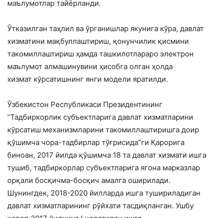
маълумотлар тайёрланди.
Ўтказилган таҳлил ва ўрганишлар якунига кўра, давлат
хизматини мақбуллаштириш, қонунчилик қисмини
такомиллаштириш ҳамда ташкилотлараро электрон
маълумот алмашинувини ҳисобга олган ҳолда
хизмат кўрсатишнинг янги модели яратилди.
Ўзбекистон Республикаси Президентининг
“Тадбиркорлик субъектларига давлат хизматларини
кўрсатиш механизмларини такомиллаштиришга доир
қўшимча чора-тадбирлар тўғрисида”ги Қарорига
биноан, 2017 йилда қўшимча 18 та давлат хизмати ишга
тушиб, тадбиркорлар субъектларига ягона марказлар
орқали босқичма-босқич амалга оширилади.
Шунингдек, 2018-2020 йилларда ишга тушириладиган
давлат хизматларининг рўйхати тасдиқланган. Ушбу