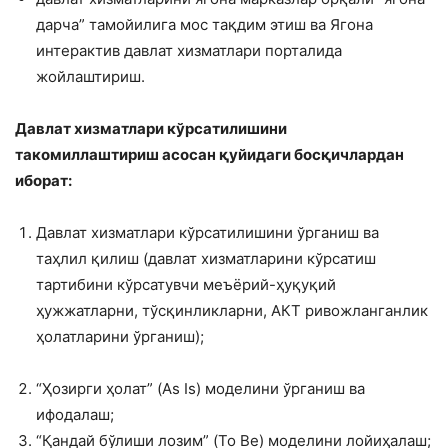
дарча” тамойилига мос тақдим этиш ва Ягона
интерактив давлат хизматлари порталида
жойлаштириш.
Давлат хизматлари кўрсатилишини
такомиллаштириш асосан қуйидаги босқичлардан
иборат:
Давлат хизматлари кўрсатилишини ўрганиш ва
таҳлил қилиш (давлат хизматларини кўрсатиш
тартибини кўрсатувчи меъёрий-ҳуқуқий
ҳужжатларни, тўсқинликларни, АКТ ривожланганлик
ҳолатларини ўрганиш);
“Ҳозирги ҳолат” (As Is) моделини ўрганиш ва
ифодалаш;
“Қандай бўлиши лозим” (To Be) моделини лойиҳалаш;