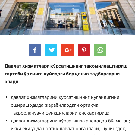
Давлат хизматлари кўрсатишнинг такомиллаштириш
тартиби ўз ичига куйидаги бир қанча тадбирларни
олади:
давлат хизматларини кўрсатишнинг қулайлигини
ошириш ҳамда жараёнлардаги ортиқча
такрорланувчи функцияларни қисқартириш;
давлат хизматларини кўрсатишда алоқадор бўлмаган;
икки ёки ундан ортиқ давлат органлари, шунингдек,