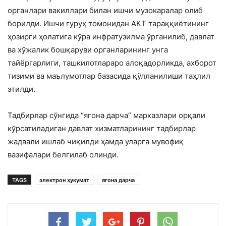
органлари вакиллари билан ишчи музокаралар олиб
борилди. Ишчи гуруҳ томонидан АКТ тараққиётининг
ҳозирги ҳолатига кўра инфратузилма ўрганилиб, давлат
ва хўжалик бошқаруви органларининг унга
тайёргарлиги, ташкилотлараро алоқадорликда, ахборот
тизими ва маълумотлар базасида қўлланилиши таҳлил
этилди.
Тадбирлар сўнгида “ягона дарча” марказлари орқали
кўрсатиладиган давлат хизматларининг тадбирлар
жадвали ишлаб чиқилди ҳамда уларга мувофиқ
вазифалари белгилаб олинди.
TAGS
электрон ҳукумат
ягона дарча