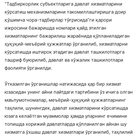
“Тадбиркорлик субъектларига давлат хизматларини
кўрсатиш механизмларини такомиллаштиришга доир
қўшимча чора-тадбирлар тўғрисида”ги қарори
ижросини бажаришда номлари қайд этилган
хизматларнинг бажарилиш жараёнида қўлланиладиган
ҳуқуқий-меъёрий ҳужжатлар ўрганилиб, хизматларни
кўрсатишда иштирок этадиган давлат ташкилотларга
ташриф буюрилиб, давлат ва хўжалик ташкилотлари
фаолияти ўрганилди.
Ўтказилган ўрганишлар натижасида ҳар бир хизмат
юзасидан унинг айни пайтдаги тартибини ўз ичига олган
маълумотномалар, меъёрий-ҳуқуқий ҳужжатларнинг
таҳлили, шунингдек, давлат хизматларини кўрсатишда
юзага келаётган муаммолар ҳамда уларнинг ечимини
топишда хорижий давлатларда қўлланилган айнан шу
хизматга ўхшаш давлат хизматлари ўрганилиб, таҳлилий