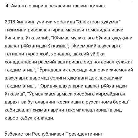
Амалга ошириш режасини ташкил қилиш.
2016 йилнинг учинчи чорагида “Электрон ҳукумат”
тизимини ривожлантириш маркази томонидан ишчи
йиғилиш ўтказилиб, “Кўчмас мулкка эга бўлиш ҳуқуқини
давлат рўйхатидан ўтказиш”, “Жисмоний шахсларга
тегишли турар жой, хонадон, шахсий уй ёки
хонадонларни расмийлаштиришга оид нотариал ҳужжат
тақдим этиш”, “Ўриндошлик асосида ишловчи жисмоний
шахсларга даромад солиғи ҳақидаги дек ларацияни
тақдим этиш”, “Юридик шахсларни давлат рўйхатидан
ўтказиш”, “Ўрмон жамғармаси ҳисобига кирмайдиган
дарахт ва буталарнинг кесилишига рухсатнома бериш”
каби давлат хизматларини такомиллаштиришга оид
қарор қабул қилинди.
Ўзбекистон Республикаси Президентининг