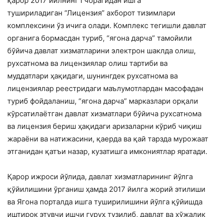
қарор 2017 йилнинг I чорагидан ишга
тушириладиган “Лицензия” ахборот тизимлари
комплексини ўз ичига олади. Комплекс тегишли давлат
органига бормасдан туриб, “ягона дарча” тамойили
бўйича давлат хизматларини электрон шаклда олиш,
рухсатнома ва лицензиялар олиш тартиби ва
муддатлари ҳақидаги, шунингдек рухсатнома ва
лицензиялар реестридаги маълумотлардан масофадан
туриб фойдаланиш, “ягона дарча” марказлари орқали
кўрсатилаётган давлат хизматлари бўйича рухсатнома
ва лицензия бериш ҳақидаги аризаларни кўриб чиқиш
жараёни ва натижасини, қаерда ва қай тарзда мурожаат
этганидан қатъи назар, кузатишга имкониятлар яратади.
Қарор ижроси йўлида, давлат хизматларининг йўлга
қўйилишини ўрганиш ҳамда 2017 йилга жорий этилиши
ва Ягона порталда ишга туширилишини йўлга қўйишда
иштирок этувчи ишчи гуруҳ тузилиб, давлат ва хўжалик