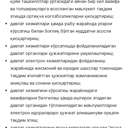
қуйи ташкилотлар ўртасидаги айнан бир хил вазифа
ва топшириқларга асосланган маълумот тақдим
этишда ортиқча коғозбозликларни қисқартириш;
давлат хизматлари ҳамда ушбу жараёнда уларни
кўрсатиш билан боғлиқ бўлган муддатни асосли
қисқартириш;
давлат хизматлари кўрсатишда фойдаланиладиган
давлат органлари ҳужжатларини умумлаштириш;
давлат электрон хизматларидан фойдаланиш
жараёнида жисмоний ва юридик шахслар томонидан
тақдим этилаётган ҳужжатлар жамланмасини
аниқлаш ва сонини қисқартириш;
давлат хизматини кўрсатиш жараёнидаги
вазифаларни белгилаш ҳамда иштирок этадиган
давлат органидан тўпланиладиган маълумотларни
электрон идоралараро ҳужжат алмашинуви орқали
тақдим этиш;
давлат хизматларини ягона марказлар орқали “ягона