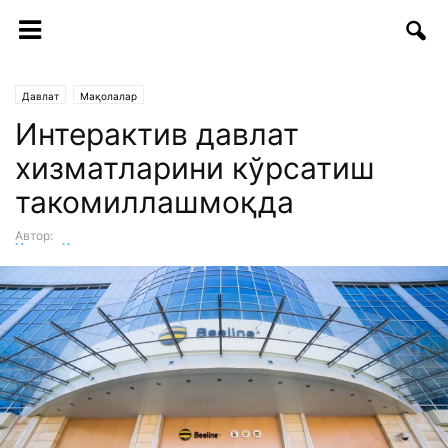
Давлат
Мақолалар
Интерактив давлат
хизматларини кўрсатиш
такомиллашмоқда
Автор:
Нигора Умарова
-
04.04.2017 | 10:25