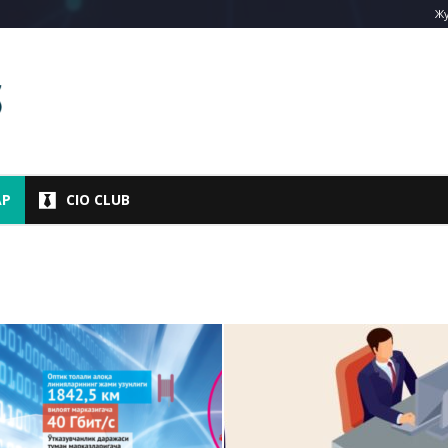
Жу
АР
CIO CLUB