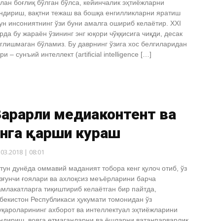
лан боғлиқ бўлган бўлса, кейинчалик эҳтиёжларни
ндириш, вақтни тежаш ва бошқа енгилликларни яратиш
ун инсониятнинг ўзи буни амалга ошириб келаётир. XXI
рда бу жараён ўзининг энг юқори чўққисига чиқди, десак
глишмаган бўламиз. Бу даврнинг ўзига хос белгиларидан
ри – сунъий интеллект (artificial intelligence […]
Зарарли медиаконтент ва
унга қарши кураш
.03.2018 | 08:01
тун дунёда оммавий маданият тобора кенг қулоч отиб, ўз
зғунчи ғоялари ва ахлоқсиз меъёрларини барча
млакатларга тиқиштириб келаётган бир пайтда,
бекистон Республикаси ҳукумати томонидан ўз
қароларининг ахборот ва интеллектуал эҳтиёжларини
ндириш, вояга етмаганларни ва ёшларни ватанпарварлик