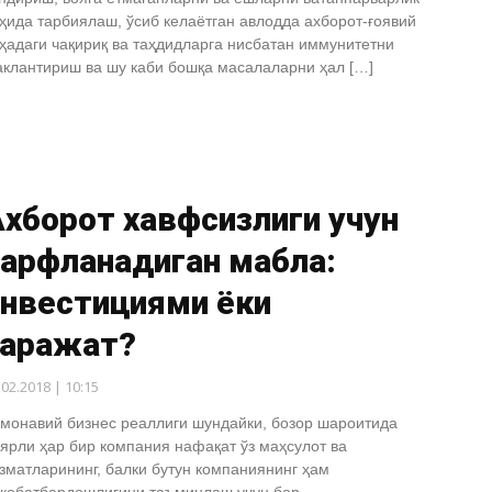
ҳида тарбиялаш, ўсиб келаётган авлодда ахборот-ғоявий
ҳадаги чақириқ ва таҳдидларга нисбатан иммунитетни
клантириш ва шу каби бошқа масалаларни ҳал […]
хборот хавфсизлиги учун
арфланадиган маблағ:
инвестициями ёки
харажат?
.02.2018 | 10:15
монавий бизнес реаллиги шундайки, бозор шароитида
ярли ҳар бир компания нафақат ўз маҳсулот ва
зматларининг, балки бутун компаниянинг ҳам