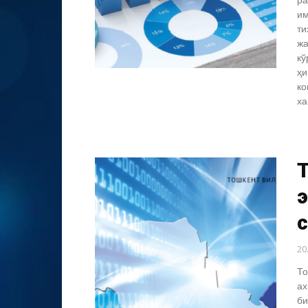
ра
им
ти
жа
кў
ҳи
ко
ха
20
То
ах
би