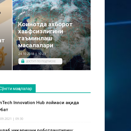
Коинотда ахборот
хавфсизлигини
таъминлаш
ат
масалалари
24.10.2018 | 10:23
ДОСТУП ПО ПОДПИСКЕ
Сўнгги мақолалар
inTech Innovation Hub лойиҳаси ҳақида
ҳбат
.09.2021 | 09:30
шлаб чиқаришни роботлаштириш: