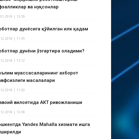
фзалликлар ва нуқсонлар
.01.2019 | 13:59
оботлар дунёсига қўйилган илк қадам
.12.2018 | 11:39
оботлар дунёни ўзгартира оладими?
.12.2018 | 15:12
аълим муассасаларининг ахборот
авфсизлиги масалалари
.12.2018 | 11:20
авоий вилоятида АКТ ривожланиши
.12.2018 | 13:38
ошкентда Yandex.Mahalla хизмати ишга
уширилди