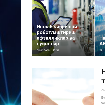
Ишлаб чиқаришни
роботлаштириш:
афзалликлар ва
На
нуқсонлар
А
08.01.2019 | 13:59
09.1
Н
26
Бу
ол