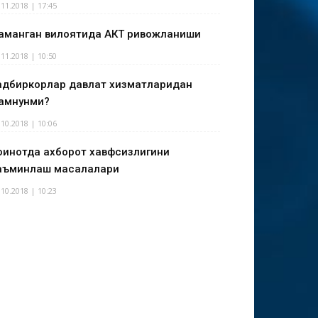
.11.2018 | 17:45
аманган вилоятида АКТ ривожланиши
.11.2018 | 10:50
адбиркорлар давлат хизматларидан
амнунми?
.10.2018 | 10:06
оинотда ахборот хавфсизлигини
аъминлаш масалалари
.10.2018 | 10:23