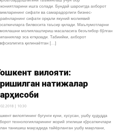
қобатбардошлигини таъминлаш учун бор
кониятларини ишга солади. Бундай шароитда ахборот
зимларининг сифати ва самарадорлиги бизнес-
раёнларнинг сифати орқали якуний молиявий
рсаткичларга билвосита таъсир қилади. Маълумотларни
моялашни молиялаштириш масаласига беэътибор бўлган
мпаниялар эса ютқазади. Табиийки, ахборот
вфсизлигига қилинаётган […]
Тошкент вилояти:
эришилган натижалар
сарҳисоби
.02.2018 | 10:30
шкент вилоятининг бугунги куни, хусусан, ушбу ҳудудда
борот технологияларининг жорий этилиши кўрсаткичлари
лан танишиш мақсадида тайёрланган ушбу мақолани,