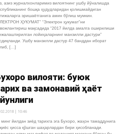
з, азиз журналхонларимиз вилоятнинг ушбу йўналишда
спубликанинг бошқа ҳудудларидан қолишмайдиган
тижаларга эришаётганига амин бўлиш мумкин.
ЛЕКТРОН ҲУКУМАТ” “Электрон ҳукумат”ни
вожлантириш мақсадида “2017 йилда амалга оширилиши
жалаштирилган лойиҳаларнинг манзилли дастури”
сдиқланди. Ушбу манзилли дастур 47 банддан иборат
либ, […]
ухоро вилояти: буюк
арих ва замонавий ҳаёт
йғунлиги
.02.2018 | 10:46
 минг йилдан зиёд тарихга эга Бухоро, жаҳон тамаддунига
қиёс ҳисса қўшган шаҳарлардан бири ҳисобланади.
димдан илму маърифат ва маданият маскани бўлган бу