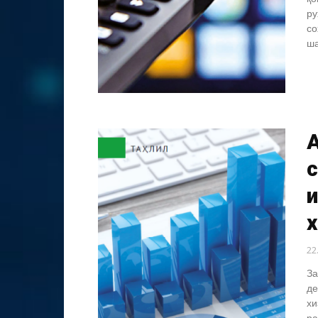
ру
со
ша
А
с
22
За
де
хи