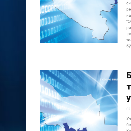
си
ре
на
“Э
ри
ре
та
бў
Б
т
у
02
Уч
бе
Қа