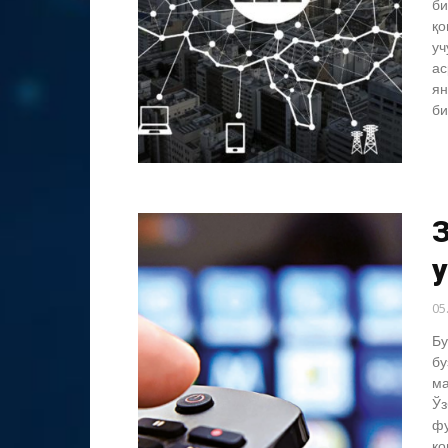
би
қо
уч
ас
ян
би
05
Бу
бу
ма
Ўз
фу
қо