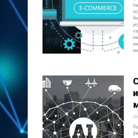
па
ос
бо
ус
ст
им
ам
ма
С
и
м
09
Од
ўз