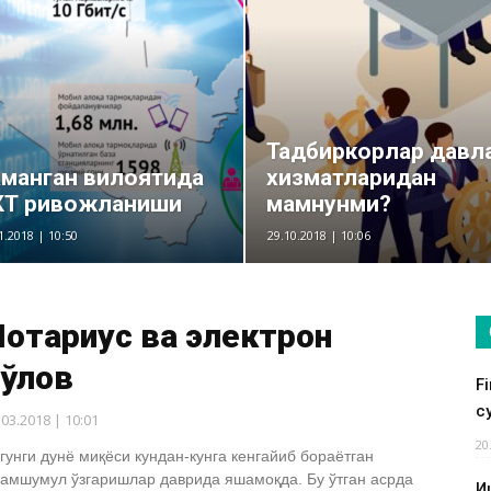
Тадбиркорлар давл
манган вилоятида
хизматларидан
КТ ривожланиши
мамнунми?
1.2018 | 10:50
29.10.2018 | 10:06
отариус ва электрон
тўлов
F
су
.03.2018 | 10:01
20
гунги дунё миқёси кундан-кунга кенгайиб бораётган
амшумул ўзгаришлар даврида яшамоқда. Бу ўтган асрда
И