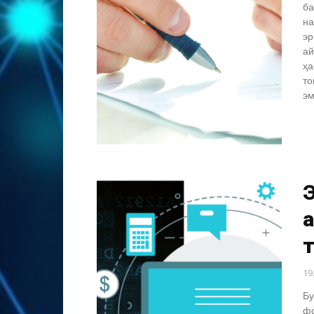
ба
на
эр
ай
ҳа
то
эм
а
19
Бу
фо