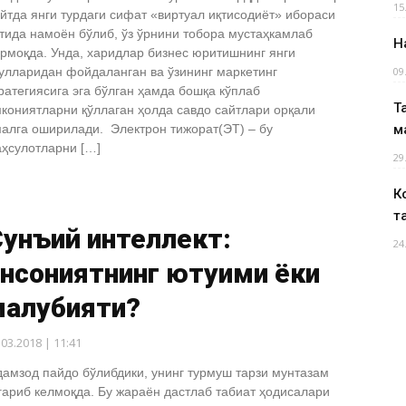
15
йтда янги турдаги сифат «виртуал иқтисодиёт» ибораси
тида намоён бўлиб, ўз ўрнини тобора мустаҳкамлаб
Н
рмоқда. Унда, харидлар бизнес юритишнинг янги
улларидан фойдаланган ва ўзининг маркетинг
09
ратегиясига эга бўлган ҳамда бошқа кўплаб
Т
кониятларни қўллаган ҳолда савдо сайтлари орқали
алга оширилади. Электрон тижорат(ЭТ) – бу
м
ҳсулотларни […]
29
К
т
унъий интеллект:
24
нсониятнинг ютуғими ёки
ағлубияти?
.03.2018 | 11:41
амзод пайдо бўлибдики, унинг турмуш тарзи мунтазам
гариб келмоқда. Бу жараён дастлаб табиат ҳодисалари