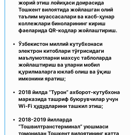
жорий этиш лойиҳаси доирасида
Тошкент вилоятида жойлашган олий
таълим муассасалари ва касб-ҳунар
коллежлари биноларининг кириш
фаеларида QR-кодлар жойлаштириш.
Ўзбекистон миллий кутубхонаси
электрон китоблари тўғрисидаги
маълумотларни махсус таблоларда
жойлаштириш ва уларни мобил
қурилмаларга юклаб олиш ва ўқиш
имконини яратиш;
2018 йилда “Турон” ахборот-кутубхона
марказида ташриф буюрувчилар учун
Wi-Fi ҳудудларини ташкил этиш;
2018-2019 йилларда
“Тошвилтранстерминал” уюшмаси
томонидан Тошкент вилоятининг катта