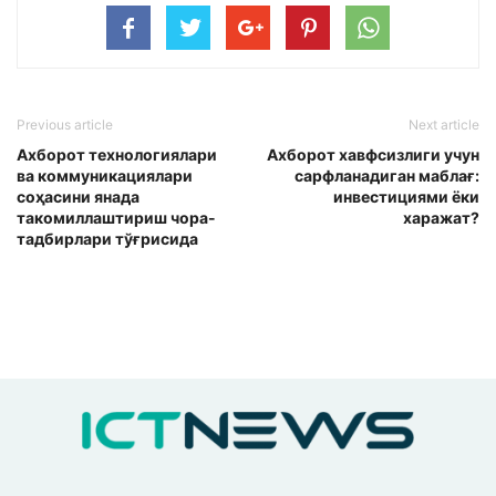
Previous article
Next article
Ахборот технологиялари
Ахборот хавфсизлиги учун
ва коммуникациялари
сарфланадиган маблағ:
соҳасини янада
инвестициями ёки
такомиллаштириш чора-
харажат?
тадбирлари тўғрисида