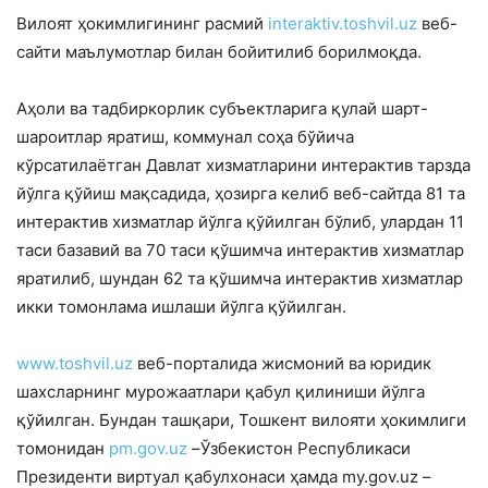
Вилоят ҳокимлигининг расмий
interaktiv.toshvil.uz
веб-
сайти маълумотлар билан бойитилиб борилмоқда.
Аҳоли ва тадбиркорлик субъектларига қулай шарт-
шароитлар яратиш, коммунал соҳа бўйича
кўрсатилаётган Давлат хизматларини интерактив тарзда
йўлга қўйиш мақсадида, ҳозирга келиб веб-сайтда 81 та
интерактив хизматлар йўлга қўйилган бўлиб, улардан 11
таси базавий ва 70 таси қўшимча интерактив хизматлар
яратилиб, шундан 62 та қўшимча интерактив хизматлар
икки томонлама ишлаши йўлга қўйилган.
www.tоshvil.uz
веб-порталида жисмоний ва юридик
шахсларнинг мурожаатлари қабул қилиниши йўлга
қўйилган. Бундан ташқари, Тошкент вилояти ҳокимлиги
томонидан
pm.gov.uz
–Ўзбекистон Республикаси
Президенти виртуал қабулхонаси ҳамда my.gov.uz –