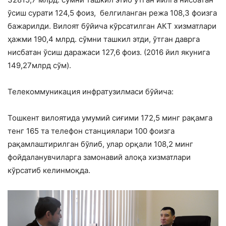
ўсиш сурати 124,5 фоиз, белгиланган режа 108,3 фоизга
бажарилди. Вилоят бўйича кўрсатилган АКТ хизматлари
ҳажми 190,4 млрд. сўмни ташкил этди, ўтган даврга
нисбатан ўсиш даражаси 127,6 фоиз. (2016 йил якунига
149,27млрд сўм).
Телекоммуникация инфратузилмаси бўйича:
Тошкент вилоятида умумий сиғими 172,5 минг рақамга
тенг 165 та телефон станциялари 100 фоизга
рақамлаштирилган бўлиб, улар орқали 108,2 минг
фойдаланувчиларга замонавий алоқа хизматлари
кўрсатиб келинмоқда.