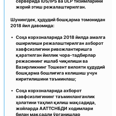
серверида IDS/IPS ва DLP тизимларини
жорий этиш режалаштирилган.
Шунингдек, ҳудудий бошқарма томонидан
2018 йил давомида:
Соҳа корхоналарида 2018 йилда амалга
оширилиши режалаштирилган ахборот
хавфсизлигини ривожлантиришга
қаратилган йиллик чора-тадбирлар
режасининг ишлаб чиқилиши ва
Вазирликнинг Тошкент вилояти ҳудудий
бошқарма бошлиғига келишиш учун
киритилишини таъминлаш;
Соҳа корхоналарида ахборот
хавфсизлигининг таъминланганлик
ҳолатини таҳлил қилиш мақсадида,
жойларда ААТТСНБДИ ходимлари
билан мақсадли ўрганишлар