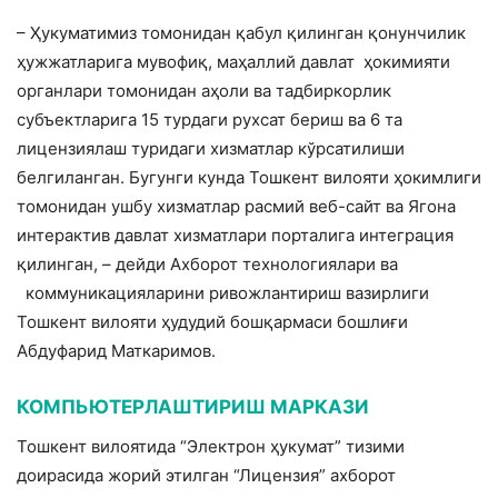
– Ҳукуматимиз томонидан қабул қилинган қонунчилик
ҳужжатларига мувофиқ, маҳаллий давлат ҳокимияти
органлари томонидан аҳоли ва тадбиркорлик
субъектларига 15 турдаги рухсат бериш ва 6 та
лицензиялаш туридаги хизматлар кўрсатилиши
белгиланган. Бугунги кунда Тошкент вилояти ҳокимлиги
томонидан ушбу хизматлар расмий веб-сайт ва Ягона
интерактив давлат хизматлари порталига интеграция
қилинган, – дейди Ахборот технологиялари ва
коммуникацияларини ривожлантириш вазирлиги
Тошкент вилояти ҳудудий бошқармаси бошлиғи
Абдуфарид Маткаримов.
КОМПЬЮТЕРЛАШТИРИШ МАРКАЗИ
Тошкент вилоятида “Электрон ҳукумат” тизими
доирасида жорий этилган “Лицензия” ахборот