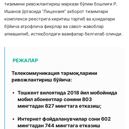
тизимини ривожлантириш маркази бўлим бошлиғи Р.
Ишанов ўртасида “Лицензия” ахборот тизимлари
комплекси реестрига киритиш тартиб ва қоидалари
бўйича атрофлича фикрлар ва савол-жавоблар
алмашилиб, истиқболдаги вазифалар белгилаб олинди.
РЕЖАЛАР
Телекоммуникация тармоқларини
ривожлантириш бўйича:
Тошкент вилоятида 2018 йил мобойнида
мобил абонентлар сонини 803
мингтадан 827 мингтага етказиш;
Интернет фойдаланувчилар сони 602
мингтадан 744 мингтага етказиш