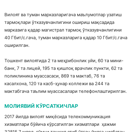
Вилоят ва туман марказларигача маълумотлар узатиш
тармоқлари ўтказувчанлигини ошириш мақсадида
марказига қадар магистрал тармоқ ўтказувчанлигини
40 Гбит/с.гача, туман марказларига қадар 10 Гбит/с.гача
оширилган.
Тошкент вилоятида 2 та меҳрибонлик уйи, 60 та мини-
банк, 7 та лицей, 195 та қишлоқ врачлик пункти, 62 та
поликлиника муассасаси, 869 та мактаб, 76 та
касалхона, 120 та касб-ҳунар коллежи ва 244 та
мактабгача таълим муассасалари телефонлаштирилган.
МОЛИЯВИЙ КЎРСАТКИЧЛАР
2017 йилда вилоят миқёсида телекоммуникация
хизматлари бўйича кўрсатилган хизматлари ҳажми
32815,7 млрд. сўмни ташкил этиб ўтган йилга нисбатан