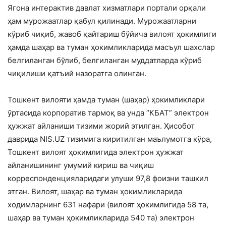
Ягона интерактив давлат хизматлари портали орқали
ҳам мурожаатлар қабул қилинади. Мурожаатларни
кўриб чиқиб, жавоб қайтариш бўйича вилоят ҳокимлиги
ҳамда шаҳар ва туман ҳокимликларида масъул шахслар
белгиланган бўлиб, белгиланган муддатларда кўриб
чиқилиши қатъий назоратга олинган.
Тошкент вилояти ҳамда туман (шаҳар) ҳокимликлари
ўртасида корпоратив тармоқ ва унда “КБАТ” электрон
ҳужжат айланиши тизими жорий этилган. Ҳисобот
даврида NIS.UZ тизимига киритилган маълумотга кўра,
Тошкент вилоят ҳокимлигида электрон ҳужжат
айланишининг умумий кириш ва чиқиш
корреспонденцияларидаги улуши 97,8 фоизни ташкил
этган. Вилоят, шаҳар ва туман ҳокимликларида
ходимларнинг 631 нафари (вилоят ҳокимлигида 58 та,
шаҳар ва туман ҳокимликларида 540 та) электрон