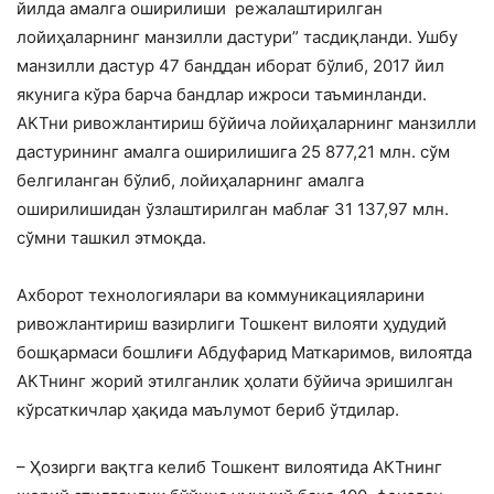
йилда амалга оширилиши режалаштирилган
лойиҳаларнинг манзилли дастури” тасдиқланди. Ушбу
манзилли дастур 47 банддан иборат бўлиб, 2017 йил
якунига кўра барча бандлар ижроси таъминланди.
АКТни ривожлантириш бўйича лойиҳаларнинг манзилли
дастурининг амалга оширилишига 25 877,21 млн. сўм
белгиланган бўлиб, лойиҳаларнинг амалга
оширилишидан ўзлаштирилган маблағ 31 137,97 млн.
сўмни ташкил этмоқда.
Ахборот технологиялари ва коммуникацияларини
ривожлантириш вазирлиги Тошкент вилояти ҳудудий
бошқармаси бошлиғи Абдуфарид Маткаримов, вилоятда
АКТнинг жорий этилганлик ҳолати бўйича эришилган
кўрсаткичлар ҳақида маълумот бериб ўтдилар.
– Ҳозирги вақтга келиб Тошкент вилоятида АКТнинг