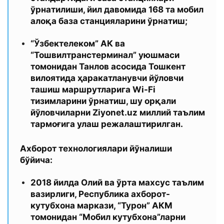
ўрнатилиши, йил давомида 168 та мобил
алоқа база станцияларини ўрнатиш;
“Ўзбектелеком” АК ва
“Тошвилтранстерминал” уюшмаси
томонидан Танлов асосида Тошкент
вилоятида ҳаракатланувчи йўловчи
ташиш маршрутларига Wi-Fi
тизимларини ўрнатиш, шу орқали
йўловчиларни Ziyonet.uz миллий таълим
тармоғига улаш режалаштирилган.
Ахборот технологиялари йўналиши
бўйича:
2018 йилда Олий ва ўрта махсус таълим
вазирлиги, Республика ахборот-
кутубхона маркази, “Турон” АКМ
томонидан “Мобил кутубхона”ларни