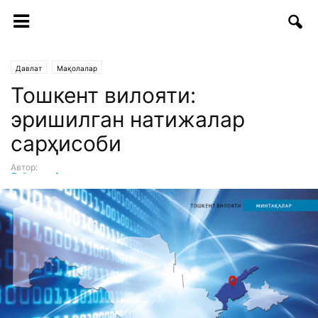
Давлат
Мақолалар
Тошкент вилояти:
эришилган натижалар
сарҳисоби
Автор:
Сайдулла Алимов
-
20.02.2018 | 10:30