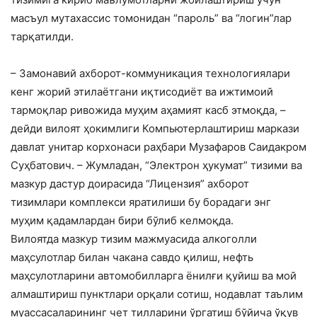
масъул мутахассис томонидан “пароль” ва “логин”лар
тарқатилди.
– Замонавий ахборот-коммуникация технологиялари
кенг жорий этилаётгани иқтисодиёт ва ижтимоий
тармоқлар ривожида муҳим аҳамият касб этмоқда, –
дейди вилоят ҳокимлиги Компьютерлаштириш маркази
давлат унитар корхонаси раҳбари Музафаров Саидакром
Суҳбатович. – Жумладан, “Электрон ҳукумат” тизими ва
мазкур дастур доирасида “Лицензия” ахборот
тизимлари комплекси яратилиши бу борадаги энг
муҳим қадамлардан бири бўлиб келмоқда.
Вилоятда мазкур тизим мажмуасида алкоголли
маҳсулотлар билан чакана савдо қилиш, нефть
маҳсулотларини автомобилларга ёнилғи қуйиш ва мой
алмаштириш пунктлари орқали сотиш, нодавлат таълим
муассасаларининг чет тилларини ўргатиш бўйича ўқув