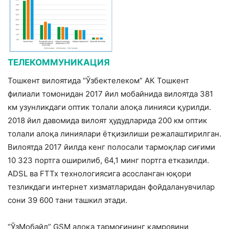
ТЕЛЕКОММУНИКАЦИЯ
Тошкент вилоятида “Ўзбектелеком” АК Тошкент
филиали томонидан 2017 йил мобайнида вилоятда 381
км узунликдаги оптик толали алоқа линияси қурилди.
2018 йил давомида вилоят ҳудудларида 200 км оптик
толали алоқа линиялари ётқизилиши режалаштирилган.
Вилоятда 2017 йилда кенг полосали тармоқлар сиғими
10 323 портга оширилиб, 64,1 минг портга етказилди.
АDSL ва FTTx технологиясига асосланган юқори
тезликдаги интернет хизматларидан фойдаланувчилар
сони 39 600 тани ташкил этади.
“ЎзМобайл” GSM алоқа тармоғининг қамровини