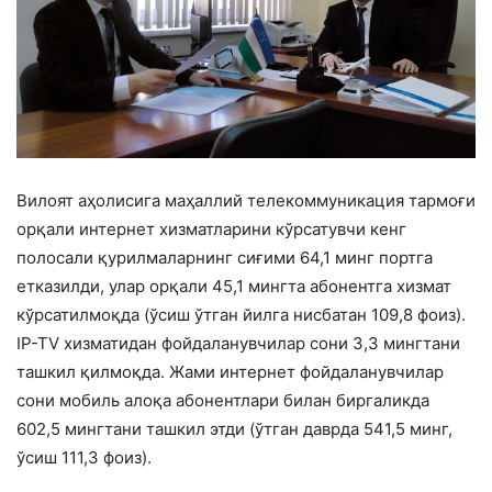
Вилоят аҳолисига маҳаллий телекоммуникация тармоғи
орқали интернет хизматларини кўрсатувчи кенг
полосали қурилмаларнинг сиғими 64,1 минг портга
етказилди, улар орқали 45,1 мингта абонентга хизмат
кўрсатилмоқда (ўсиш ўтган йилга нисбатан 109,8 фоиз).
IP-TV хизматидан фойдаланувчилар сони 3,3 мингтани
ташкил қилмоқда. Жами интернет фойдаланувчилар
сони мобиль алоқа абонентлари билан биргаликда
602,5 мингтани ташкил этди (ўтган даврда 541,5 минг,
ўсиш 111,3 фоиз).