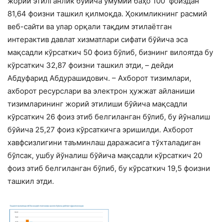
жорий этилганлик бўйича умумий баҳо 100 фоиздан
81,64 фоизни ташкил қилмоқда. Ҳокимликнинг расмий
веб-сайти ва улар орқали тақдим этилаётган
интерактив давлат хизматлари сифати бўйича эса
мақсадли кўрсаткич 50 фоиз бўлиб, бизнинг вилоятда бу
кўрсаткич 32,87 фоизни ташкил этди, – дейди
Абдуфарид Абдурашидович. – Ахборот тизимлари,
ахборот ресурслари ва электрон ҳужжат айланиши
тизимларининг жорий этилиши бўйича мақсадли
кўрсаткич 26 фоиз этиб белгиланган бўлиб, бу йўналиш
бўйича 25,27 фоиз кўрсаткичга эришилди. Ахборот
хавфсизлигини таъминлаш даражасига тўхталадиган
бўлсак, ушбу йўналиш бўйича мақсадли кўрсаткич 20
фоиз этиб белгиланган бўлиб, бу кўрсаткич 19,5 фоизни
ташкил этди.