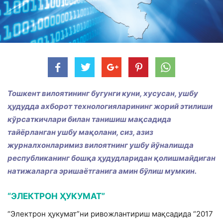
Тошкент вилоятининг бугунги куни, хусусан, ушбу
ҳудудда ахборот технологияларининг жорий этилиши
кўрсаткичлари билан танишиш мақсадида
тайёрланган ушбу мақолани, сиз, азиз
журналхонларимиз вилоятнинг ушбу йўналишда
республиканинг бошқа ҳудудларидан қолишмайдиган
натижаларга эришаётганига амин бўлиш мумкин.
“ЭЛЕКТРОН ҲУКУМАТ”
“Электрон ҳукумат”ни ривожлантириш мақсадида “2017