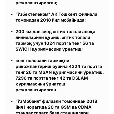
режалаштирилган;
“Ўзбектелеком” АК Тошкент филиали
томонидан 2018 йил мобайнида:
200 км.дан зиёд оптик толали алоқа
линияларини қуриш, оптик толали
тармоқ учун 1024 портга тенг 56 та
SWICH қурилмасини ўрнатиш;
кенг полосали тармоқни
ривожлантириш бўйича 4224 та портга
тенг 26 та MSAN қурилмасини ўрнатиш,
7296 та портга тенг 42 та DSLAM
қурилмасини ўрнатиш
режалаштирилган.
“ЎзМобайл” филиали томонидан 2018
йил I чорагида 20 та GSM ва CDMA
стандартидаги база станциялари