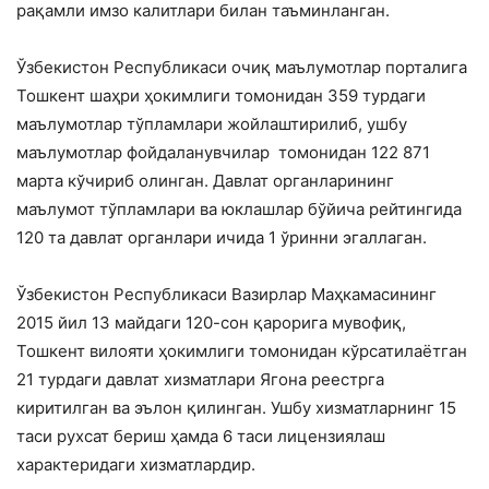
рақамли имзо калитлари билан таъминланган.
Ўзбекистон Республикаси очиқ маълумотлар порталига
Тошкент шаҳри ҳокимлиги томонидан 359 турдаги
маълумотлар тўпламлари жойлаштирилиб, ушбу
маълумотлар фойдаланувчилар томонидан 122 871
марта кўчириб олинган. Давлат органларининг
маълумот тўпламлари ва юклашлар бўйича рейтингида
120 та давлат органлари ичида 1 ўринни эгаллаган.
Ўзбекистон Республикаси Вазирлар Маҳкамасининг
2015 йил 13 майдаги 120-сон қарорига мувофиқ,
Тошкент вилояти ҳокимлиги томонидан кўрсатилаётган
21 турдаги давлат хизматлари Ягона реестрга
киритилган ва эълон қилинган. Ушбу хизматларнинг 15
таси рухсат бериш ҳамда 6 таси лицензиялаш
характеридаги хизматлардир.