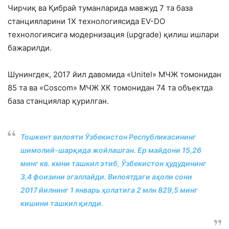
Чирчиқ ва Қибрай туманларида мавжуд 7 та база
станцияларини 1Х технологиясида ЕV-DO
технологиясига модернизация (upgrade) қилиш ишлари
бажарилди.
Шунингдек, 2017 йил давомида «Unitel» МЧЖ томонидан
85 та ва «Coscom» МЧЖ ХК томонидан 74 та объектда
база станциялар қурилган.
Тошкент вилояти Ўзбекистон Республикасининг
шимолий-шарқида жойлашган. Ер майдони 15,26
минг кв. кмни ташкил этиб, Ўзбекистон ҳудудининг
3,4 фоизини эгаллайди. Вилоятдаги аҳоли сони
2017 йилнинг 1 январь ҳолатига 2 млн 829,5 минг
кишини ташкил қилди.