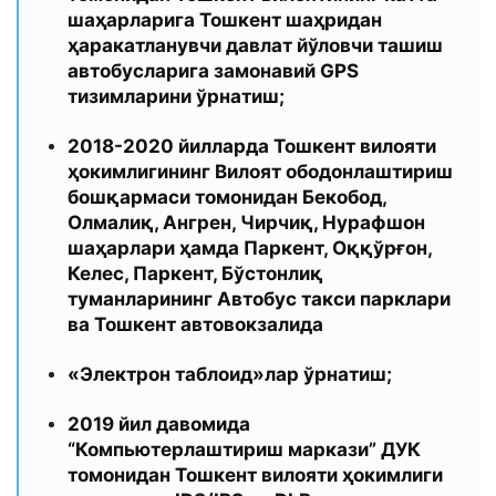
шаҳарларига Тошкент шаҳридан
ҳаракатланувчи давлат йўловчи ташиш
автобусларига замонавий GPS
тизимларини ўрнатиш;
2018-2020 йилларда Тошкент вилояти
ҳокимлигининг Вилоят ободонлаштириш
бошқармаси томонидан Бекобод,
Олмалиқ, Ангрен, Чирчиқ, Нурафшон
шаҳарлари ҳамда Паркент, Оққўрғон,
Келес, Паркент, Бўстонлиқ
туманларининг Автобус такси парклари
ва Тошкент автовокзалида
«Электрон таблоид»лар ўрнатиш;
2019 йил давомида
“Компьютерлаштириш маркази” ДУК
томонидан Тошкент вилояти ҳокимлиги