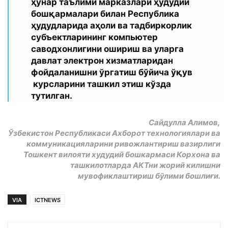
ҳунар таълими марказлари ҳудудий
бошқармалари билан Республика
ҳудудларида аҳоли ва тадбиркорлик
субъектларининг компьютер
саводхонлигини ошириш ва уларга
давлат электрон хизматларидан
фойдаланишни ўргатиш бўйича ўқув
курсларини ташкил этиш кўзда
тутилган.
Сайдулла Алимов,
Ўзбекистон Республикаси Ахборот технологиялари ва
коммуникацияларини ривожлантириш вазирлиги
Тошкент вилояти худудий бошкармаси Корхона ва
ташкилотларда АКТни жорий килишни
мувофиклаштириш бўлими бошлиғи.
VIA
ICTNEWS