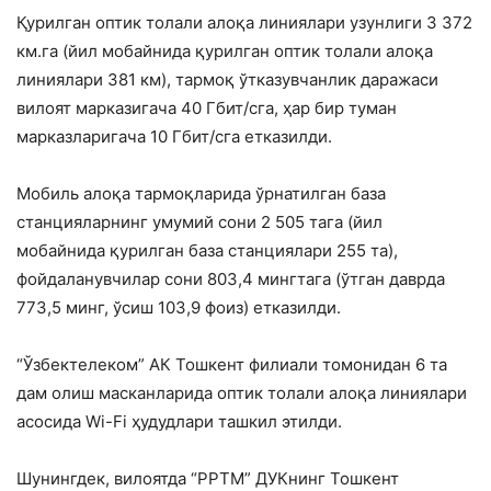
Қурилган оптик толали алоқа линиялари узунлиги 3 372
км.га (йил мобайнида қурилган оптик толали алоқа
линиялари 381 км), тармоқ ўтказувчанлик даражаси
вилоят марказигача 40 Гбит/сга, ҳар бир туман
марказларигача 10 Гбит/сга етказилди.
Мобиль алоқа тармоқларида ўрнатилган база
станцияларнинг умумий сони 2 505 тага (йил
мобайнида қурилган база станциялари 255 та),
фойдаланувчилар сони 803,4 мингтага (ўтган даврда
773,5 минг, ўсиш 103,9 фоиз) етказилди.
“Ўзбектелеком” АК Тошкент филиали томонидан 6 та
дам олиш масканларида оптик толали алоқа линиялари
асосида Wi-Fi ҳудудлари ташкил этилди.
Шунингдек, вилоятда “РРТМ” ДУКнинг Тошкент