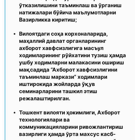
ўтказилишини таъминлаш ва ўрганиш
натижалари бўйича маълумотларни
Вазирликка киритиш;
Вилоятдаги соҳа корхоналарида,
маҳаллий давлат органларининг
ахборот хавфсизлигига масъул
ходимларининг рўйхатини тузиш ҳамда
ушбу ходимларни малакасини ошириш
мақсадида “Ахборот хавфсизлигини
таъминлаш маркази” ходимлари
иштирокида жойларда ўқув
семинарларини ташкил этиш
режалаштирилган.
Тошкент вилояти ҳокимлиги, Ахборот
технологиялари ва
коммуникацияларини ривожлантириш
вазирлиги ҳамда ўрта махсус касб-