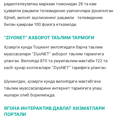
радиотелеузатиш маркази томонидан 26 та кам
қувватли рақамли телевидение узаткичлари ўрнатилган
бўлиб, вилоят аҳолисининг рақамли телевидение
билан қамрови 100 фоизга етказилди.
“ZIYONET” АХБОРОТ ТАЪЛИМ ТАРМОҒИ
Ҳозирги кунда Тошкент вилоятидаги барча таълим
муассасалари “ZiyoNET” ахборот таълим тармоғига
уланган. Вилоятда 870 та умумтаълим мактаби 122 та
касб-ҳунар коллежлари “ZiyoNET” тарифига уланган.
Шунингдек, ҳозирги кунда вилоятдаги мактабгача
таълим муассасаларини интернет тармоғига улаш
ишлари олиб борилмоқда.
ЯГОНА ИНТЕРАКТИВ ДАВЛАТ ХИЗМАТЛАРИ
ПОРТАЛИ