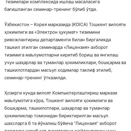
тизимлари комплексида ишлаш масаласига
бағишланган семинар-тренинг бўлиб ўтди.
Ўзбекистон – Корея марказида (KOICA) Тошкент вилояти
ҳокимлиги ва «Электрон ҳукумат» тизимини
ривожлантириш департаменти билан биргаликда
ташкил этилган семинарда «Лицензия» ахборот
тизимига маълумотларни киритиб бориш ва янгилаш
учун шаҳарлар ва туманлар ҳокимликлари, бошқарма ва
ташкилотлардан масъул ходимлар таклиф этилиб,
семинар-тренинг ўтказилди.
Ҳозирги кунда вилоят Компьютерлаштириш маркази
маълумотига кўра, Тошкент вилояти ҳокимлиги ва
бошқарма, ташкилотлари, шаҳарлар ва туманлар
ҳокимликлар томонидан бириктирилган масъул
шахсларга 6 та йўналиш бўйича “Лицензия” ахборот
тизимига кириб маълумотларни жойлаштириш учун