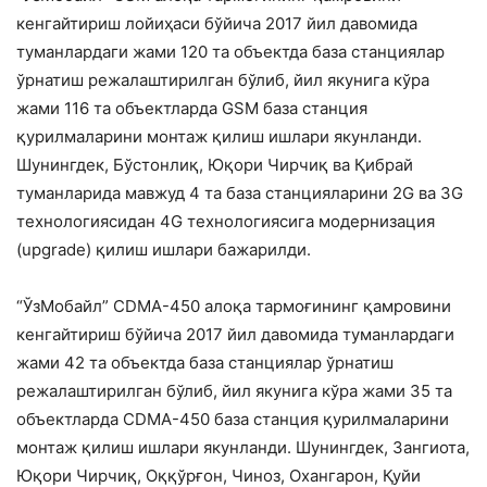
кенгайтириш лойиҳаси бўйича 2017 йил давомида
туманлардаги жами 120 та объектда база станциялар
ўрнатиш режалаштирилган бўлиб, йил якунига кўра
жами 116 та объектларда GSM база станция
қурилмаларини монтаж қилиш ишлари якунланди.
Шунингдек, Бўстонлиқ, Юқори Чирчиқ ва Қибрай
туманларида мавжуд 4 та база станцияларини 2G ва 3G
технологиясидан 4G технологиясига модернизация
(upgrade) қилиш ишлари бажарилди.
“ЎзМобайл” CDMA-450 алоқа тармоғининг қамровини
кенгайтириш бўйича 2017 йил давомида туманлардаги
жами 42 та объектда база станциялар ўрнатиш
режалаштирилган бўлиб, йил якунига кўра жами 35 та
объектларда CDMA-450 база станция қурилмаларини
монтаж қилиш ишлари якунланди. Шунингдек, Зангиота,
Юқори Чирчиқ, Оққўрғон, Чиноз, Охангарон, Қуйи