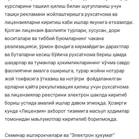
курсларини ташкил қилиш билан шуғулланиш учун
ташқи рекламани жойлаштиришга рухсатнома ва
лицензияларни киритиш каби ишлар якунига етказилди.
Қолган лицензия фаолияти турлари, хусусан, дори
воситалари ва тиббий буюмларнинг чакана
реализацияси, ўрмон фондига кирмайдиган дарахтлар
ва буталарни кесиш бўйича рухсатнома бериш ҳамда
шаҳарлар ва туманлар ҳокимликларининг кўчма савдо
фаолиятини амалга оширишга, турар жойни нотурар
жой тоифасига ўтказиш ва нотўғри фойдаланилган
ерларни қайта рекультивация қилиш учун рухсатнома
ва лицензиялар реестрини электрон шаклда киритиб
бориш устида амалий ишлар давом этмоқда. Ҳозирги
кунда «Лицензия» ахборот тизимига масъул ҳодимлар
томонидан маълумотлар киритилиб борилмоқда.
Семинар иштирокчилари ва “Электрон ҳукумат”