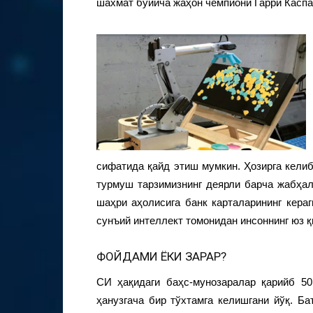
шахмат бўйича жаҳон чемпиони Гарри Каспар
сифатида қайд этиш мумкин. Ҳозирга кели
турмуш тарзимизнинг деярли барча жабҳал
шаҳри аҳолисига банк карталарининг кераг
сунъий интеллект томонидан инсоннинг юз 
ФОЙДАМИ ЁКИ ЗАРАР?
СИ ҳақидаги баҳс-мунозаралар қарийб 5
ҳанузгача бир тўхтамга келишгани йўқ. Б