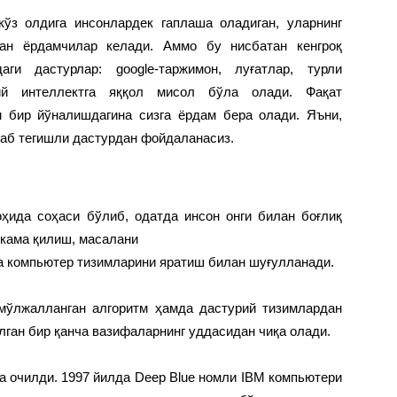
кўз олдига инсонлардек гаплаша оладиган, уларнинг
ан ёрдамчилар келади. Аммо бу нисбатан кенгроқ
аги дастурлар: google-таржимон, луғатлар, турли
й интеллектга яққол мисол бўла олади. Фақат
м бир йўналишдагина сизга ёрдам бера олади. Яъни,
раб тегишли дастурдан фойдаланасиз.
ҳида соҳаси бўлиб, одатда инсон онги билан боғлиқ
окама қилиш, масалани
га компьютер тизимларини яратиш билан шуғулланади.
мўлжалланган алгоритм ҳамда дастурий тизимлардан
лган бир қанча вазифаларнинг уддасидан чиқа олади.
а очилди. 1997 йилда Deep Blue номли IBM компьютери