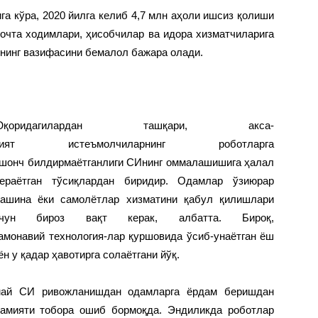
га кўра, 2020 йилга келиб 4,7 млн аҳоли ишсиз қолиши
почта ходимлари, ҳисобчилар ва идора хизматчиларига
нинг вазифасини бемалол бажара олади.
Юқоридагилардан ташқари, акса-
рият истеъмолчиларнинг роботларга
шонч билдирмаётганлиги СИнинг оммалашишига ҳалал
ераётган тўсиқлардан биридир. Одамлар ўзиюрар
ашина ёки самолётлар хизматини қабул қилишлари
учун бироз вақт керак, албатта. Бироқ,
амонавий технология-лар қуршовида ўсиб-унаётган ёш
н у қадар ҳавотирга солаётгани йўқ.
амай СИ ривожланишдан одамларга ёрдам беришдан
аҳамияти тобора ошиб бормоқда. Эндиликда роботлар