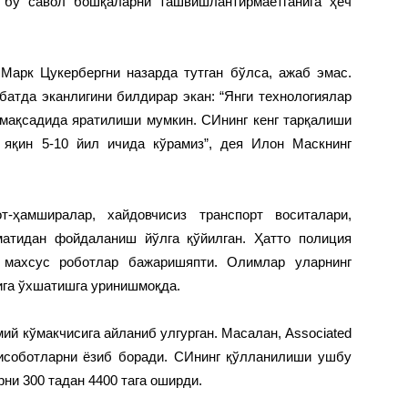
 бу савол бошқаларни ташвишлантирмаётганига ҳеч
 Марк Цукербергни назарда тутган бўлса, ажаб эмас.
атда эканлигини билдирар экан: “Янги технологиялар
мақсадида яратилиши мумкин. СИнинг кенг тарқалиши
 яқин 5-10 йил ичида кўрамиз”, дея Илон Маскнинг
т-ҳамширалар, хайдовчисиз транспорт воситалари,
матидан фойдаланиш йўлга қўйилган. Ҳатто полиция
 махсус роботлар бажаришяпти. Олимлар уларнинг
ига ўхшатишга уринишмоқда.
ий кўмакчисига айланиб улгурган. Масалан, Associated
ҳисоботларни ёзиб боради. СИнинг қўлланилиши ушбу
ни 300 тадан 4400 тага оширди.