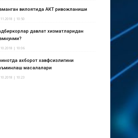
аманган вилоятида АКТ ривожланиши
.11.2018 | 10:50
адбиркорлар давлат хизматларидан
амнунми?
.10.2018 | 10:06
оинотда ахборот хавфсизлигини
аъминлаш масалалари
.10.2018 | 10:23