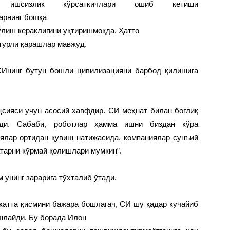
й ишсизлик кўрсаткичлари ошиб кетиши
арнинг бошқа
ўлиш кераклигини уқтиришмоқда. Ҳатто
 турли қарашлар мавжуд.
Ининг бутун бошли цивилизацияни барбод қилишига
цсияси учун асосий хавфдир. СИ меҳнат билан боғлиқ
ади. Сабаби, роботлар ҳамма ишни биздан кўра
ялар ортидан қувиш натижасида, компаниялар сунъий
атарни кўрмай қолишлари мумкин”.
м унинг зарарига тўхталиб ўтади.
г катта қисмини бажара бошлагач, СИ шу қадар кучайиб
ошлайди. Бу борада Илон