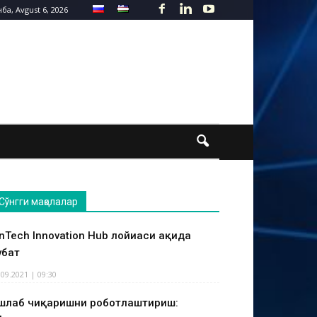
а, Avgust 6, 2026
Сўнгги мақолалар
inTech Innovation Hub лойиҳаси ҳақида
ҳбат
.09.2021 | 09:30
шлаб чиқаришни роботлаштириш: