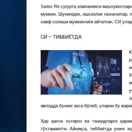
Swiss Re суғурта компанияси маълумотлари
мумкин. Шунингдек, ишсизлик ғазначилар, 
хавф солиши мумкинлиги айтилган. СИ улар
СИ – ТИББИЁТДА
и
б
м
з
авлодда бунинг акси бўлиб, уларни бу жараё
Ҳар қанча эътироз ва танқидларга қар
тўхтамаяпти. Айниқса, тиббиётда унинг 