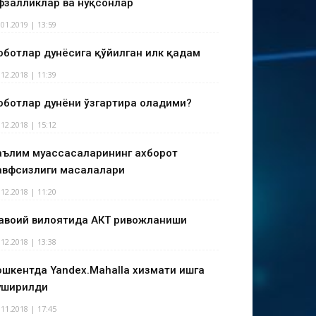
фзалликлар ва нуқсонлар
.01.2019 | 13:59
оботлар дунёсига қўйилган илк қадам
.12.2018 | 11:39
оботлар дунёни ўзгартира оладими?
.12.2018 | 15:12
аълим муассасаларининг ахборот
авфсизлиги масалалари
.12.2018 | 11:20
авоий вилоятида АКТ ривожланиши
.12.2018 | 13:38
ошкентда Yandex.Mahalla хизмати ишга
уширилди
.11.2018 | 17:45