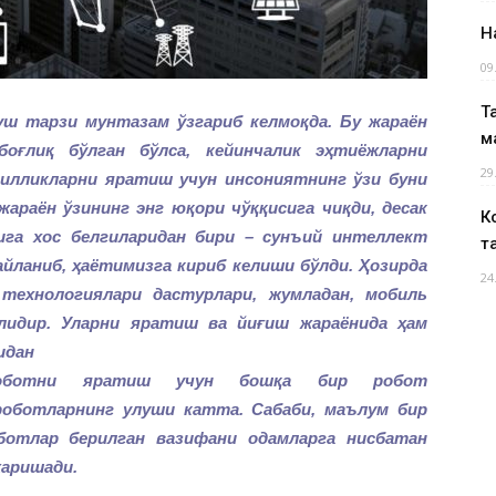
Н
09
Т
уш тарзи мунтазам ўзгариб келмоқда. Бу жараён
м
оғлиқ бўлган бўлса, кейинчалик эҳтиёжларни
29
гилликларни яратиш учун инсониятнинг
ўзи буни
жараён ўзининг энг юқори чўққисига чиқди, десак
К
ига хос белгиларидан бири
– сунъий интеллект
т
ка айланиб, ҳаётимизга
кириб келиши бўлди. Ҳозирда
24
 технологиялари
дастурлари, жумладан, мобиль
улидир. Уларни яратиш ва йиғиш жараёнида ҳам
идан
 роботни яратиш учун бошқа бир робот
роботларнинг улуши катта. Сабаби, маълум бир
ботлар берилган вазифани одамларга нисбатан
жаришади.