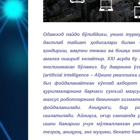
Одамзод пайдо бўлибдики, унинг турм
дастлаб табиат ҳодисалари билан б
қондириш, вақтни тежаш ва бошқа ен
амалга ошириб келаётир. XXI асрда бу 
янглишмаган бўламиз. Бу даврнинг ўз
(artificial intelligence – AI)нинг реаллик
биз фойдаланаётган кўплаб ахборот
қурилмаларнинг барчаси сунъий маҳс
махсус роботларнинг беминнат хизмат
фойдаланилади. Аниқроғи, бир
ишлатилади.
Айниқса, оғир саноатда 
ишни бажариш учун мўлжалланган ро
тезроқ,
аниқроқ, энг муҳими, бехато ба