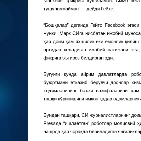
Маскнинг фикрига қўшиламан. Аммо нега
тушунолмайман”, – дейди Гейтс.
“Бошқалар” деганда Гейтс Facebook эгаси
Чунки, Марк СИга нисбатан ижобий муносаб
ҳар доим ҳам яхшилик ёки ёмонлик қилиш 
ортидан келадиган ижобий натижани эса,
фикрига эътироз билдирган эди.
Бугунги кунда айрим давлатларда робо
буюртмани етказиб берувчи дронлар хиз
ходимларининг баъзи вазифаларини ҳам
ташқи кўринишини имкон қадар одамларник
Бундан ташқари, СИ журналистларнинг доим
Pressда “ишлаётган” роботлар молиявий 
нашрда ҳар чоракда бериладиган янгиликлар