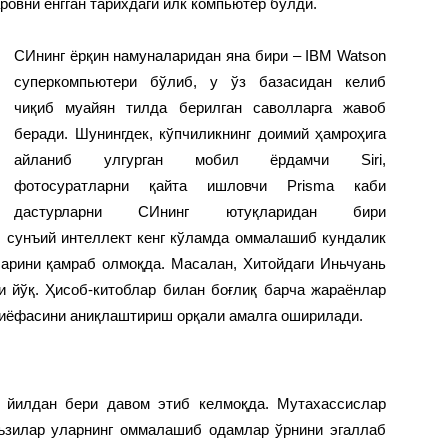
овни енгган тарихдаги илк компьютер бўлди.
СИнинг ёрқин намуналаридан яна бири – IBM Watson
суперкомпьютери бўлиб, у ўз базасидан келиб
чиқиб муайян тилда берилган саволларга жавоб
беради. Шунингдек, кўпчиликнинг доимий ҳамроҳига
айланиб улгурган мобил ёрдамчи Siri,
фотосуратларни қайта ишловчи Prisma каби
дастурларни СИнинг ютуқларидан бири
б сунъий интеллект кенг кўламда оммалашиб кундалик
арини қамраб олмоқда. Масалан, Хитойдаги Иньчуань
и йўқ. Ҳисоб-китоблар билан боғлиқ барча жараёнлар
қиёфасини аниқлаштириш орқали амалга оширилади.
0 йилдан бери давом этиб келмоқда. Мутахассислар
аъзилар уларнинг оммалашиб одамлар ўрнини эгаллаб