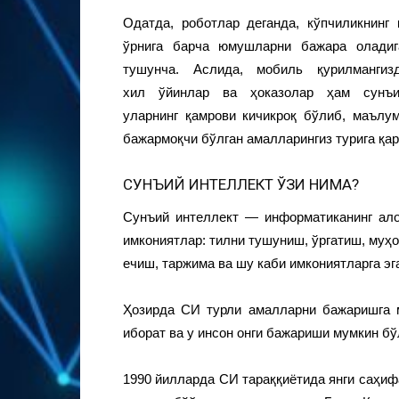
Одатда, роботлар деганда, кўпчиликнинг 
ўрнига барча юмушларни бажара оладиг
тушунча. Аслида, мобиль қурилмангизд
хил ўйинлар ва ҳоказолар ҳам сунъи
уларнинг қамрови кичикроқ бўлиб, маълу
бажармоқчи бўлган амалларингиз турига қа
СУНЪИЙ ИНТЕЛЛЕКТ ЎЗИ НИМА?
Сунъий интеллект — информатиканинг ало
имкониятлар: тилни тушуниш, ўргатиш, муҳ
ечиш, таржима ва шу каби имкониятларга э
Ҳозирда СИ турли амалларни бажаришга 
иборат ва у инсон онги бажариши мумкин бў
1990 йилларда СИ тараққиётида янги саҳиф