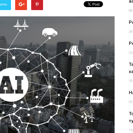
а
лашиш
08
Р
28
Р
25
Т
х
10
Н
03
Т
т
15