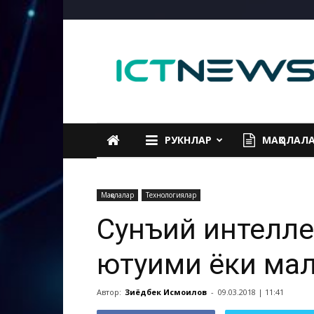
ICTNEWS
РУКНЛАР
МАҚОЛАЛ
Мақолалар
Технологиялар
Сунъий интелле
ютуғими ёки мағ
Автор:
Зиёдбек Исмоилов
-
09.03.2018 | 11:41