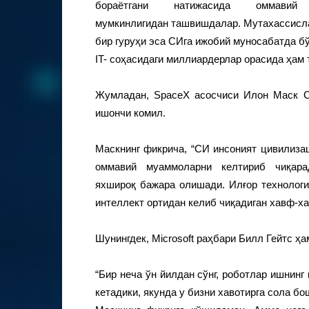
бораётгани натижасида оммави
мумкинлигидан ташвишдалар. Мутахассисл
бир гуруҳи эса СИга ижобий муносабатда б
IT- соҳасидаги миллиардерлар орасида ҳам
Жумладан, SpaceX асосчиси Илон Маск С
ишончи комил.
Маскнинг фикрича, “СИ инсоният цивилиза
оммавий муаммоларни келтириб чиқар
яхшироқ бажара олишади. Илғор технологи
интеллект ортидан келиб чиқадиган хавф-х
Шунингдек, Microsoft раҳбари Билл Гейтс ҳа
“Бир неча ўн йилдан сўнг, роботлар ишнин
кетадики, якунда у бизни хавотирга сола б