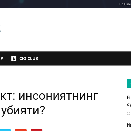
Пайшанб
АР
CIO CLUB
кт: инсониятнинг
F
су
лубияти?
20
И