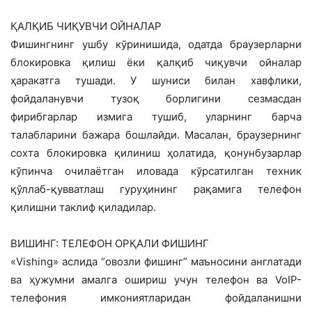
ҚАЛҚИБ ЧИҚУВЧИ ОЙНАЛАР
Фишингнинг ушбу кўринишида, одатда браузерларни
блокировка қилиш ёки қалқиб чиқувчи ойналар
ҳаракатга тушади. У шуниси билан хавфлики,
фойдаланувчи тузоқ борлигини сезмасдан
фирибгарлар измига тушиб, уларнинг барча
талабларини бажара бошлайди. Масалан, браузернинг
сохта блокировка қилиниш ҳолатида, қонунбузарлар
кўпинча очилаётган иловада кўрсатилган техник
қўллаб-қувватлаш гуруҳининг рақамига телефон
қилишни таклиф қиладилар.
ВИШИНГ: ТЕЛЕФОН ОРҚАЛИ ФИШИНГ
«Vishing» аслида “овозли фишинг” маъносини англатади
ва ҳужумни амалга ошириш учун телефон ва VoIP-
телефония имкониятларидан фойдаланишни