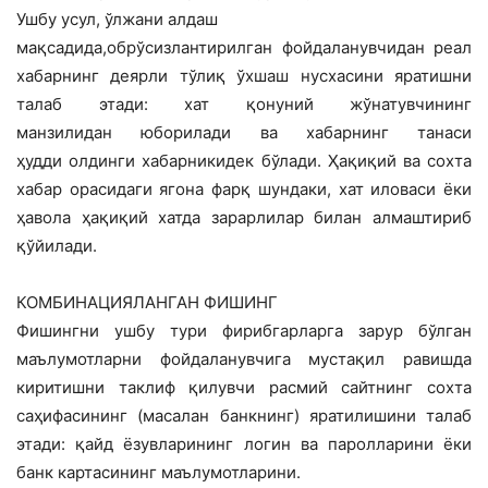
Ушбу усул, ўлжани алдаш
мақсадида,обрўсизлантирилган фойдаланувчидан реал
хабарнинг деярли тўлиқ ўхшаш нусхасини яратишни
талаб этади: хат қонуний жўнатувчининг
манзилидан юборилади ва хабарнинг танаси
ҳудди олдинги хабарникидек бўлади. Ҳақиқий ва сохта
хабар орасидаги ягона фарқ шундаки, хат иловаси ёки
ҳавола ҳақиқий хатда зарарлилар билан алмаштириб
қўйилади.
КОМБИНАЦИЯЛАНГАН ФИШИНГ
Фишингни ушбу тури фирибгарларга зарур бўлган
маълумотларни фойдаланувчига мустақил равишда
киритишни таклиф қилувчи расмий сайтнинг сохта
саҳифасининг (масалан банкнинг) яратилишини талаб
этади: қайд ёзувларининг логин ва паролларини ёки
банк картасининг маълумотларини.