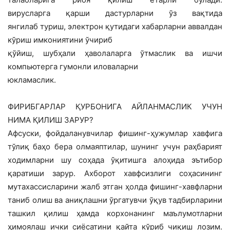
вирусларга қарши дастурларни ўз вақтида
янгилаб туриш, электрон қутидаги хабарларни аввалдан
кўриш имкониятини ўчириб
қўйиш, шубҳали ҳаволаларга ўтмаслик ва ишчи
компьютерга гумонли иловаларни
юкламаслик.
ФИРИБГАРЛАР ҚУРБОНИГА АЙЛАНМАСЛИК УЧУН
НИМА ҚИЛИШ ЗАРУР?
Афсуски, фойдаланувчилар фишинг-ҳужумлар хавфига
тўлиқ баҳо бера олмаяптилар, шунинг учун раҳбарият
ходимларни шу соҳада ўқитишга алоҳида эътибор
қаратиши зарур. Ахборот хавфсизлиги соҳасининг
мутахассисларини жалб этган ҳолда фишинг-хавфларни
таниб олиш ва аниқлашни ўргатувчи ўқув тадбирларини
ташкил қилиш ҳамда корхонанинг маълумотларни
ҳимоялаш ички сиёсатини қайта кўриб чиқиш лозим.