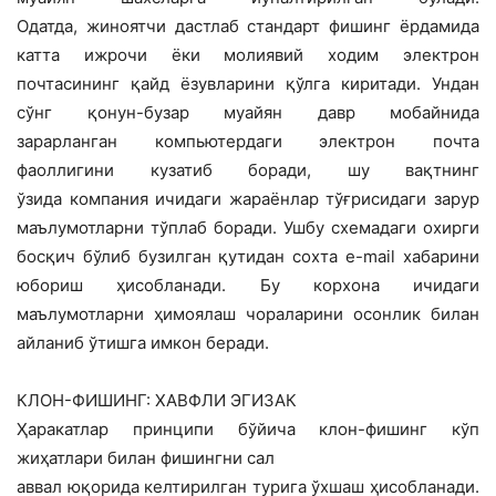
Одатда, жиноятчи дастлаб стандарт фишинг ёрдамида
катта ижрочи ёки молиявий ходим электрон
почтасининг қайд ёзувларини қўлга киритади. Ундан
сўнг қонун-бузар муайян давр мобайнида
зарарланган компьютердаги электрон почта
фаоллигини кузатиб боради, шу вақтнинг
ўзида компания ичидаги жараёнлар тўғрисидаги зарур
маълумотларни тўплаб боради. Ушбу схемадаги охирги
босқич бўлиб бузилган қутидан сохта e-mail хабарини
юбориш ҳисобланади. Бу корхона ичидаги
маълумотларни ҳимоялаш чораларини осонлик билан
айланиб ўтишга имкон беради.
КЛОН-ФИШИНГ: ХАВФЛИ ЭГИЗАК
Ҳаракатлар принципи бўйича клон-фишинг кўп
жиҳатлари билан фишингни сал
аввал юқорида келтирилган турига ўхшаш ҳисобланади.