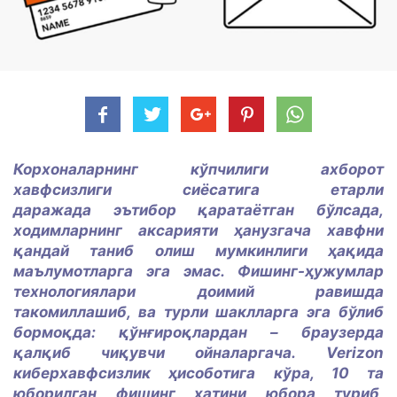
Корхоналарнинг кўпчилиги ахборот
хавфсизлиги сиёсатига етарли
даражада эътибор қаратаётган бўлсада,
ходимларнинг аксарияти ҳанузгача хавфни
қандай таниб олиш мумкинлиги ҳақида
маълумотларга эга эмас. Фишинг-ҳужумлар
технологиялари доимий равишда
такомиллашиб, ва турли шаклларга эга бўлиб
бормоқда: қўнғироқлардан – браузерда
қалқиб чиқувчи ойналаргача. Verizon
киберхавфсизлик ҳисоботига кўра, 10 та
юборилган фишинг хатини юбора туриб,