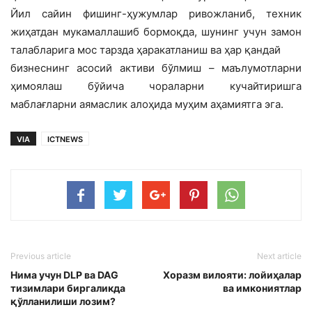
Йил сайин фишинг-ҳужумлар ривожланиб, техник
жиҳатдан мукамаллашиб бормоқда, шунинг учун замон
талабларига мос тарзда ҳаракатланиш ва ҳар қандай
бизнеснинг асосий активи бўлмиш – маълумотларни
ҳимоялаш бўйича чораларни кучайтиришга
маблағларни аямаслик алоҳида муҳим аҳамиятга эга.
VIA
ICTNEWS
Previous article
Next article
Нима учун DLP ва DAG
Хоразм вилояти: лойиҳалар
тизимлари биргаликда
ва имкониятлар
қўлланилиши лозим?