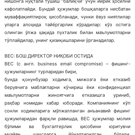
нишонга нуқтали тушиш “балиқчи” учун йирик ҳосилни
кафолатлайди. Бундай ҳужумлар бошқаларга нисбатан
муваффақиятлироқ ҳисобланади, чунки ёвуз ниятлилар
уларга алоҳида тайёргарлик кўрадилар: кўз остига
олинган ўлжа ҳақида пухталик билан маълумотларни
тўплайдилар, унинг қизиқишларини ўрганадилар.
BEC: БОШ ДИРЕКТОР НИҚОБИ ОСТИДА
BEC (с англ. business email compromise) – фишинг-
ҳужумларнинг турларидан бири,
бунда қонунбузар ходимга, мижозга ёки етказиб
берувчига маблағларни кўчириш ёки конфиденциал
маълумотларни жиноятчига етказишга уриниб,
раҳбар номидан хабар юборади. Компаниянинг кўп
сонли ходимларига мўлжалланган анъанавий фишинг
ҳужумларидан фарқли равишда, ВЕС ҳужумлар молия
бўлими ва бухгалтерлик ҳисобини юритувчи
муайян шахсларга йўналтирилган бўлади.