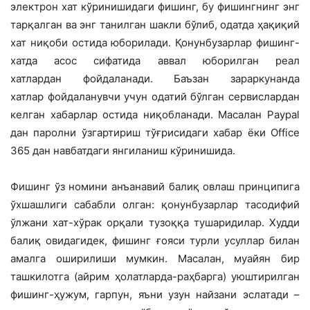
электрон хат кўринишидаги фишинг, бу фишингнинг энг
тарқалган ва энг танилган шакли бўлиб, одатда ҳақиқий
хат ниқоби остида юборилади. Қонунбузарлар фишинг-
хатда асос сифатида аввал юборилган реал
хатлардан фойдаланади. Баъзан зараркунанда
хатлар фойдаланувчи учун одатий бўлган сервислардан
келган хабарлар остида ниқобланади. Масалан Paypal
дан паролни ўзгартириш тўғрисидаги хабар ёки Office
365 дан навбатдаги янгиланиш кўринишида.
Фишинг ўз номини анъанавий балиқ овлаш принципига
ўхшашлиги сабабли олган: қонунбузарлар тасодифий
ўлжани хат-хўрак орқали тузоққа тушаридилар. Худди
балиқ овидагидек, фишинг ғояси турли усуллар билан
амалга оширилиши мумкин. Масалан, муайян бир
ташкилотга (айрим ҳолатларда-раҳбарга) уюштирилган
фишинг-ҳужум, гарпун, яъни узун найзани эслатади –