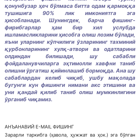
қонунбузар ҳеч бўлмаса битта одам қармоққа
тушишига 90% лик имкониятга эга
ҳисобланади. Шунингдек, барча фишинг-
фирибгарлар ҳам бир хил услубда
ишламасликларини ҳисобга олиш лозим бўлади,
яъни уларнинг кўпчилиги ўзларининг тахминий
қурбонларининг хулқ-атвори ва одатларини
олдиндан билишади, шу сабабли
фойдаланувчиларга эҳтимолли хавфни таниб
олишни ўргатиш қийинлашиб бормоқда. Ана шу
сабаблардан келиб чиқиб, ушбу мақолада
бугунги кун фишинги нимани акс этишини ва
уни қандай қилиб таниб олиш мумкинлигини
ўрганиб чиқамиз.
АНЪАНАВИЙ E-MAIL ФИШИНГ
Зарарли таркибга (ҳавола, ҳужжат ва ҳок.) эга бўлган