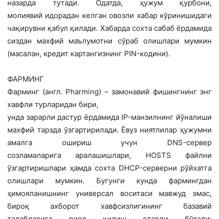
назарда тутади. Одатда, ҳужум қурбони,
молиявий идорадан келган овозли хабар кўринишидаги
чақирувни қабул қилади. Хабарда сохта сабаб ёрдамида
сиздан махфий маълумотни сўраб олишлари мумкин
(масалан, кредит картангизнинг PIN-кодини).
ФАРМИНГ
Фарминг (англ. Pharming) – замонавий фишингнинг энг
хавфли турларидан бири,
унда зарарли дастур ёрдамида IP-манзилнинг йўналиши
махфий тарзда ўзгартирилади. Ёвуз ниятлилар ҳужумни
амалга ошириш учун DNS-сервер
созламаларига аралашишлари, HOSTS файлни
ўзгартиришлари ҳамда сохта DHCP-серверни рўйхатга
олишлари мумкин. Бугунги кунда фармингдан
ҳимояланишнинг универсал воситаси мавжуд эмас,
бироқ ахборот хавфсизлигининг базавий
талабларига риоя қилиш етарли бўлади: