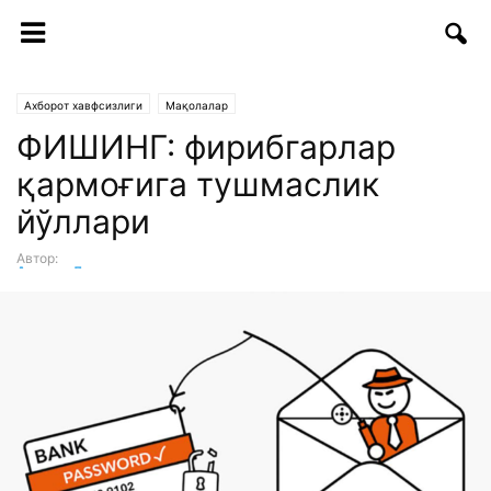
Ахборот хавфсизлиги
Мақолалар
ФИШИНГ: фирибгарлар
қармоғига тушмаслик
йўллари
Автор:
Алишер Давлятов
-
09.07.2018 | 11:23