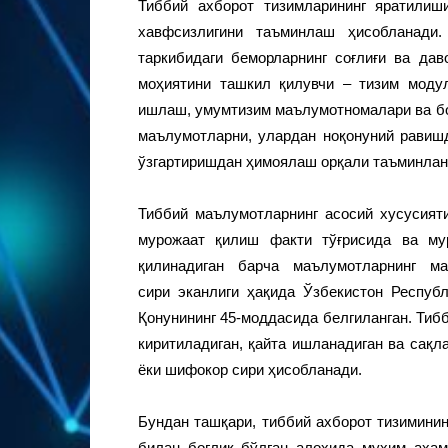
Тиббий ахборот тизимларининг яратилиш
хавфсизлигини таъминлаш ҳисобланади.
таркибидаги беморларнинг соғлиғи ва да
моҳиятини ташкил қилувчи – тизим моду
ишлаш, умумтизим маълумотномалари ва бо
маълумотларни, улардан ноқонуний рави
ўзгартиришдан ҳимоялаш орқали таъминлан
Тиббий маълумотларнинг асосий хусусият
мурожаат қилиш факти тўғрисида ва му
қилинадиган барча маълумотларнинг ма
сири эканлиги ҳақида Ўзбекистон Республ
Қонунининг 45-моддасида белгиланган. Тиб
киритиладиган, қайта ишланадиган ва сақ
ёки шифокор сири ҳисобланади.
Бундан ташқари, тиббий ахборот тизиминин
билан боғлиқ бўлган алоҳида муҳим аҳам