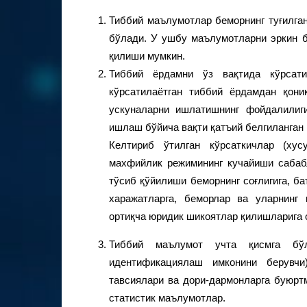
Тиббий маълумотлар беморнинг туғилган
бўлади. У ушбу маълумотларни эркин 
қилиши мумкин.
Тиббий ёрдамни ўз вақтида кўрсат
кўрсатилаётган тиббий ёрдамдан қони
ускуналарни ишлатишнинг фойдалилиг
ишлаш бўйича вақти қатъий белгиланган
Келтириб ўтилган кўрсаткичлар (хус
махфийлик режимининг кучайиши сабаб
тўсиб қўйилиши беморнинг соғлигига, ба
харажатларга, беморлар ва уларнинг
ортиқча юридик шикоятлар қилишларига 
Тиббий маълумот учта қисмга бў
идентификациялаш имконини берувчи
тавсиялари ва дори-дармонларга буюрт
статистик маълумотлар.