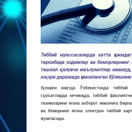
Тиббий муассасаларда катта ҳажмда
таркибида ходимлар ва беморларнинг
ташкил қилувчи маълумотлар мавжуд, б
юқори даражада ҳимояланган бўлишини 
Ҳозирги вақтда Ўзбекистонда тиббий
суръатларда кечмоқда, тиббий фаолиятн
тизимларини ягона ахборот маконига бирл
ва беморнинг ягона электрон тиббий кар
жумласида.