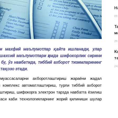
Н
09
Т
м
29
ги махфий маълумотлар қайта ишланади, улар
К
 шахсий маълумотлари ҳамда шифокорлик сирини
т
у, ўз навбатида, тиббий ахборот тизимларининг
24
тақозо этади.
 муассасаларни ахборотлаштириш жараёни жадал
и комплекс автоматлаштириш, турли тиббий ахборот
аштириш, шифокорга электрон тарзда навбатга ёзилиш
таси каби технологияларнинг жорий қилиниши шулар