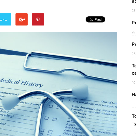
а
08
лашиш
Р
28
Р
25
Т
х
10
Н
03
Т
т
15