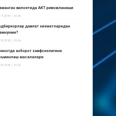
аманган вилоятида АКТ ривожланиши
.11.2018 | 10:50
адбиркорлар давлат хизматларидан
амнунми?
.10.2018 | 10:06
оинотда ахборот хавфсизлигини
аъминлаш масалалари
.10.2018 | 10:23