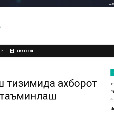
Шан
АР
CIO CLUB
ш тизимида ахборот
F
су
 таъминлаш
20
И