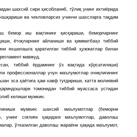
идан шахсий сири ҳисобланиб, тўлиқ унинг ихтиёрида
бошқариши ва чекловларсиз учинчи шахсларга тақдим
иш бемор иш вақтининг қисқариши, беморларнинг
қиши, ётоқларнинг айланиши ва қимматбаҳо тиббий
ини яхшилашга қаратилган тиббий ҳужжатлар билан
 регламент мавжуд.
усан, тиббий ёрдамнинг ўз вақтида кўрсатилиши)
ли профессионаллар учун маълумотлар очиқлигининг
ъзан эса ҳаётига ҳам хавф туғдириши, катта молиявий
 қариндошлари томонидан тиббий муассаса устидан
олиб келиши мумкин.
линиши мумкин: шахсий маълумотлар (беморни
), унинг соғлиғи ҳақидаги маълумотлар, даволаш
малар, ўтказилган даволаш жараёни ҳақида маълумот,