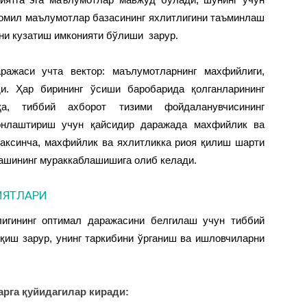
 омил маълумотлар базасининг яхлитлигини таъминлаш
ини кузатиш имконияти бўлиши зарур.
аражаси учта вектор: маълумотларнинг махфийлиги,
ди. Ҳар бирининг ўсиши баробарида қолганларининг
а, тиббий ахборот тизими фойдаланувчисининг
нлаштириш учун қайсидир даражада махфийлик ва
 аксинча, махфийлик ва яхлитликка риоя қилиш шарти
ашининг мураккаблашишига олиб келади.
ИЯТЛАРИ
лигининг оптимал даражасини белгилаш учун тиббий
қиш зарур, унинг таркибини ўрганиш ва ишловчиларни
рга қуйидагилар киради: