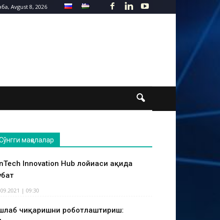
ба, Avgust 8, 2026
Сўнгги мақолалар
inTech Innovation Hub лойиҳаси ҳақида
ҳбат
.09.2021 | 09:30
шлаб чиқаришни роботлаштириш: