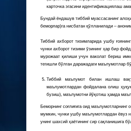
карточка эгасини идентификациялаш ам
Бундай ёндашув тиббий муассасанинг алоҳи
беморлар)га нисбатан қўлланилади – анони
Тиббий ахборот тизимларида ушбу ғоянин
чунки ахборот тизими ўзининг ҳар бир фой
мурожаат қилиши учун ваколат бериш имко
тегишли бўлган даражадаги маълумотлар б
Тиббий маълумот билан ишлаш вақт
маълумотлардан фойдалана олиш ҳуқуқ
бузиш), маълумотни йўқотиш ҳамда маъл
Беморнинг соғлиғига оид маълумотларнинг 
мумкин, чунки ушбу маълумотлардан ёвуз 
унинг шахсий ҳаётининг сир сақланишига бў