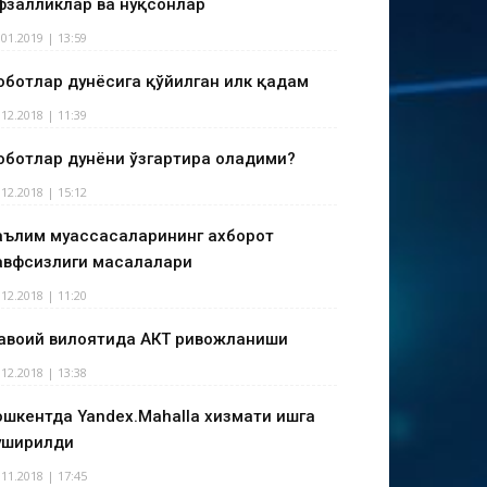
фзалликлар ва нуқсонлар
.01.2019 | 13:59
оботлар дунёсига қўйилган илк қадам
.12.2018 | 11:39
оботлар дунёни ўзгартира оладими?
.12.2018 | 15:12
аълим муассасаларининг ахборот
авфсизлиги масалалари
.12.2018 | 11:20
авоий вилоятида АКТ ривожланиши
.12.2018 | 13:38
ошкентда Yandex.Mahalla хизмати ишга
уширилди
.11.2018 | 17:45