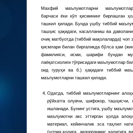
Махфий маълумотларни маълумотлар
барчаси ёки кўп қисмининг бирлашган ҳо
ташкил қилади. Бунда ушбу тиббий маълум
ташҳис ҳақидаги, касалланиш ва даволан
очиқ матбуотда (тиббий мақолаларда) чоп 
қисмлари билан биргаликда бўлса ҳам (жин
фамилияси, исми, шарифи бундан мус
лаёқатсизлиги тўғрисидаги маълумотлар бил
оид гуруҳи ва б.) ҳақидаги тиббий ма
маълумотларни ташкил қилади.
Одатда, тиббий маълумотларнинг алоҳ
рўйхатга олувчи, шифокор, ташҳисчи, 
ишланади. Бунинг устига, ушбу маълумот
маълумотни акс эттирган ҳолда алоҳ
материал, кейинчалик эса таҳлил нат
(штрих-кодига, акрорланмас калитига в