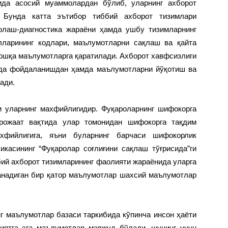
ида асосий муаммолардан бўлиб, уларнинг ахборот
 Бунда катта эътибор тиббий ахборот тизимлари
волаш-диагностика жараёни ҳамда ушбу тизимларнинг
лларининг кодлари, маълумотларни сақлаш ва қайта
шқа маълумотларга қаратилади. Ахборот хавфсизлиги
шда фойдаланишдан ҳамда маълумотларни йўқотиш ва
ади.
и уларнинг махфийлигидир. Фуқароларнинг шифокорга
рожаат вақтида улар томонидан шифокорга тақдим
хфийлигига, яъни буларнинг барчаси шифокорлик
икасининг “Фуқаролар соғлиғини сақлаш тўғрисида”ги
бий ахборот тизимларининг фаолияти жараёнида уларга
ланадиган бир қатор маълумотлар шахсий маълумотлар
г маълумотлар базаси таркибида кўпинча инсон ҳаёти
иятга эга маълумотлар мавжуд бўлади, шунинг учун