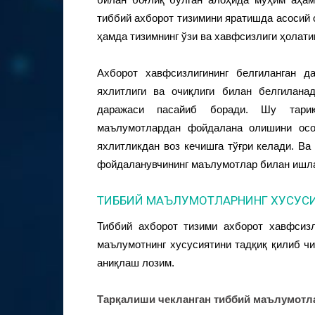
тиббий ахборот тизимини яратишда асосий
ҳамда тизимнинг ўзи ва хавфсизлиги ҳолат
Ахборот хавфсизлигининг белгиланган д
яхлитлиги ва очиқлиги билан белгилана
даражаси пасайиб боради. Шу тариқ
маълумотлардан фойдалана олишини осо
яхлитликдан воз кечишга тўғри келади. Ва
фойдаланувчининг маълумотлар билан ишл
ТИББИЙ МАЪЛУМОТЛАРНИНГ ХУСУС
Тиббий ахборот тизими ахборот хавфсиз
маълумотнинг хусусиятини тадқиқ қилиб чи
аниқлаш лозим.
Тарқалиши чекланган тиббий маълумотла