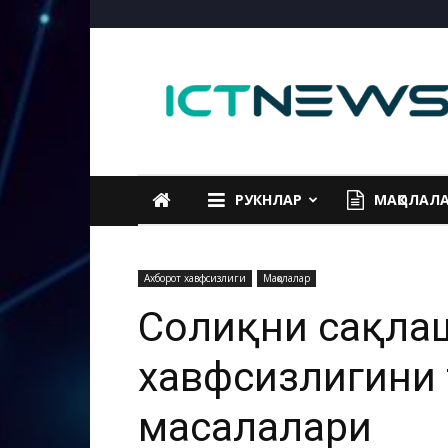
ICTNEWS
РУКНЛАР
МАҚОЛАЛ
Ахборот хавфсизлиги
Мақолалар
Соғлиқни сақла
хавфсизлигини
масалалари