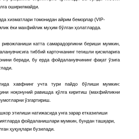
алга оширилмайди.
да хизматлари томонидан айрим беморлар (VIP-
млик ёки махфийлик муҳим бўлган ҳолатларда.
г ривожланиши катта самарадорликни бериши мумкин,
даланувчисига тиббий карточканинг тегишли қисмларига
нини беради, бу ерда фойдаланувчининг фақат ўзига
ўлади.
ида хавфнинг учта тури пайдо бўлиши мумкин:
ини ноқонуний равишда қўлга киритиш (махфийликни
умотларни ўзгартириш.
ошкор этилиши натижасида унга зарар етказилиши
ниятларда фойдаланишлари мумкин, бундан ташқари,
лган ҳуқуқлари бузилади.