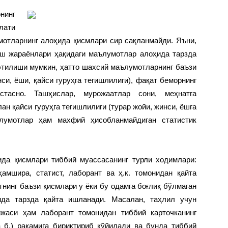
нинг
лати
отларнинг алоҳида қисмлари сир сақланмайди. Яъни,
иш жараёнлари ҳақидаги маълумотлар алоҳида тарзда
этилиши мумкин, ҳатто шахсий маълумотларнинг баъзи
си, ёши, қайси гуруҳга тегишлилиги), фақат беморнинг
тасно. Ташҳислар, мурожаатлар сони, меҳнатга
ан қайси гуруҳга тегишлилиги (турар жойи, жинси, ёшга
ълумотлар ҳам махфий ҳисобланмайдиган статистик
ида қисмлари тиббий муассасанинг турли ходимлари:
ҳамшира, статист, лаборант ва ҳ.к. томонидан қайта
нинг баъзи қисмлари у ёки бу одамга боғлиқ бўлмаган
ида тарзда қайта ишланади. Масалан, таҳлил учун
ижаси ҳам лаборант томонидан тиббий карточканинг
а б.) рақамига бириктириб қўйилади ва бунда тиббий