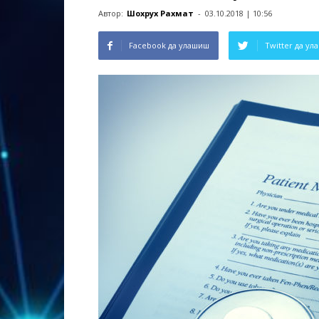
Автор:
Шохрух Рахмат
-
03.10.2018 | 10:56
Facebook да улашиш
Twitter да у