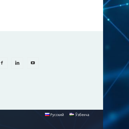
Русский
Ўзбекча