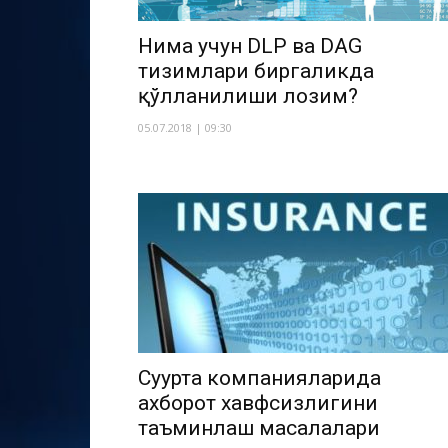
Нима учун DLP ва DAG
тизимлари биргаликда
қўлланилиши лозим?
05.07.2018 | 09:30
Суғурта компанияларида
ахборот хавфсизлигини
таъминлаш масалалари