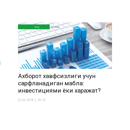
Ахборот хавфсизлиги учун
сарфланадиган маблағ:
инвестициями ёки харажат?
22.02.2018 | 10:15