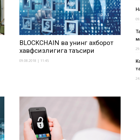
Н
09
Т
м
BLOCKCHAIN ва унинг ахборот
29
хавфсизлигига таъсири
09.08.2018 | 11:45
К
т
24