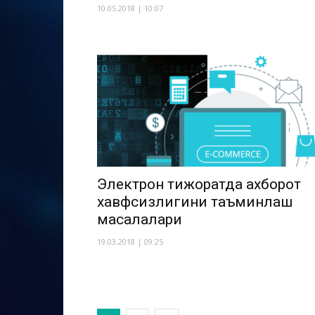
10.05.2018 | 10:07
Электрон тижоратда ахборот
хавфсизлигини таъминлаш
масалалари
19.03.2018 | 09:25