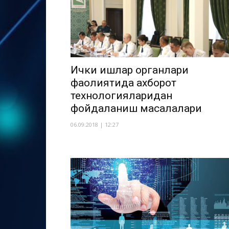
Ички ишлар органлари
фаолиятида ахборот
технологияларидан
фойдаланиш масалалари
06.09.2018 | 12:27