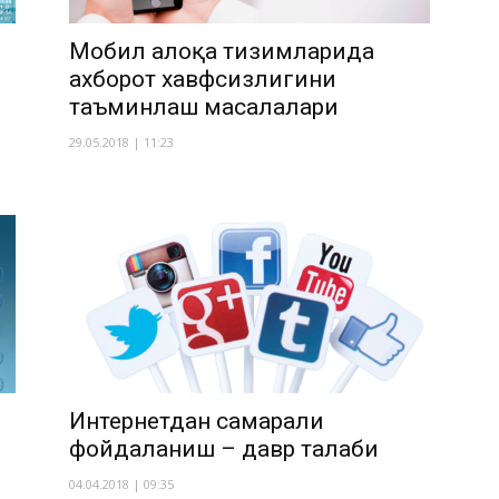
Мобил алоқа тизимларида
ахборот хавфсизлигини
таъминлаш масалалари
29.05.2018 | 11:23
Интернетдан самарали
фойдаланиш – давр талаби
04.04.2018 | 09:35