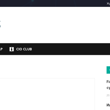
Жу
АР
CIO CLUB
F
су
20
И