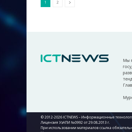
1
2
Мы 
госу
разв
тенд
Глав
Мур
© 2012-2026 ICTNEWS – Информационные технологи
Лицензия УзАПИ №0992 от 29.08.2013 г.
При использовании материалов ссылка обязательн