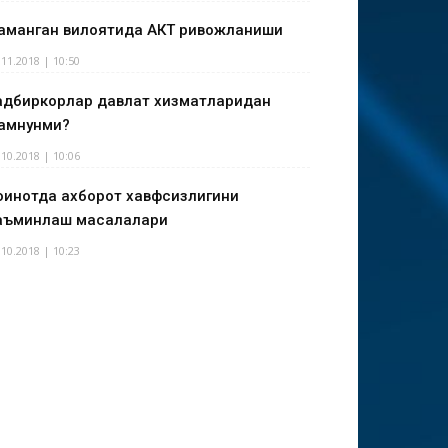
аманган вилоятида АКТ ривожланиши
.11.2018 | 10:50
адбиркорлар давлат хизматларидан
амнунми?
.10.2018 | 10:06
оинотда ахборот хавфсизлигини
аъминлаш масалалари
.10.2018 | 10:23