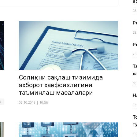
а
08
Р
28
Р
25
Т
х
Соғлиқни сақлаш тизимида
10
ахборот хавфсизлигини
таъминлаш масалалари
Н
Е
03.10.2018 | 10:56
03
Т
т
15