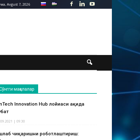
ма, Avgust 7, 2026
Сўнгги мақолалар
inTech Innovation Hub лойиҳаси ҳақида
ҳбат
.09.2021 | 09:30
шлаб чиқаришни роботлаштириш: