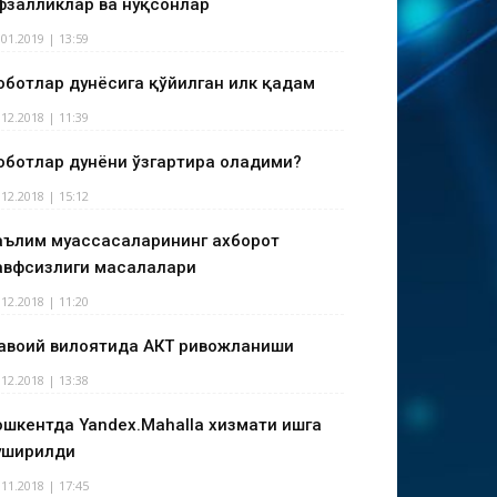
фзалликлар ва нуқсонлар
.01.2019 | 13:59
оботлар дунёсига қўйилган илк қадам
.12.2018 | 11:39
оботлар дунёни ўзгартира оладими?
.12.2018 | 15:12
аълим муассасаларининг ахборот
авфсизлиги масалалари
.12.2018 | 11:20
авоий вилоятида АКТ ривожланиши
.12.2018 | 13:38
ошкентда Yandex.Mahalla хизмати ишга
уширилди
.11.2018 | 17:45