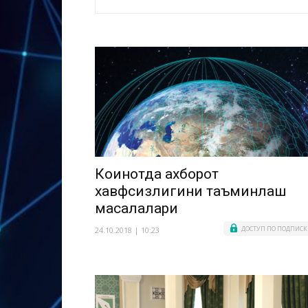
Коинотда ахборот
хавфсизлигини таъминлаш
масалалари
ДОСТУП ПО ПОДПИСК
24.10.2018 | 10:23