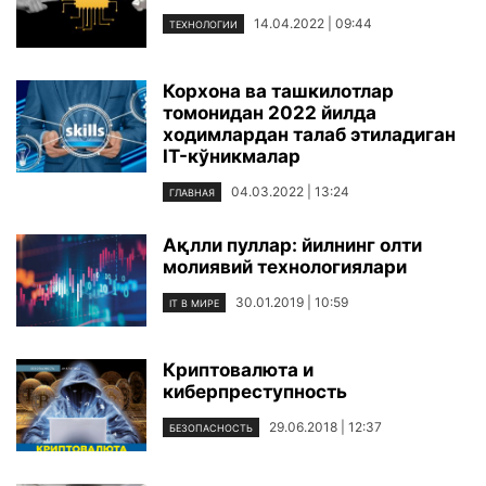
14.04.2022 | 09:44
ТЕХНОЛОГИИ
Корхона ва ташкилотлар
томонидан 2022 йилда
ходимлардан талаб этиладиган
IT-кўникмалар
04.03.2022 | 13:24
ГЛАВНАЯ
Ақлли пуллар: йилнинг олти
молиявий технологиялари
30.01.2019 | 10:59
IT В МИРЕ
Криптовалюта и
киберпреступность
29.06.2018 | 12:37
БЕЗОПАСНОСТЬ