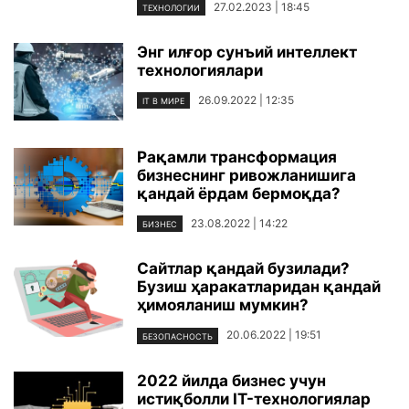
27.02.2023 | 18:45
ТЕХНОЛОГИИ
Энг илғор сунъий интеллект
технологиялари
26.09.2022 | 12:35
IT В МИРЕ
Рақамли трансформация
бизнеснинг ривожланишига
қандай ёрдам бермоқда?
23.08.2022 | 14:22
БИЗНЕС
Сайтлар қандай бузилади?
Бузиш ҳаракатларидан қандай
ҳимояланиш мумкин?
20.06.2022 | 19:51
БЕЗОПАСНОСТЬ
2022 йилда бизнес учун
истиқболли IT-технологиялар