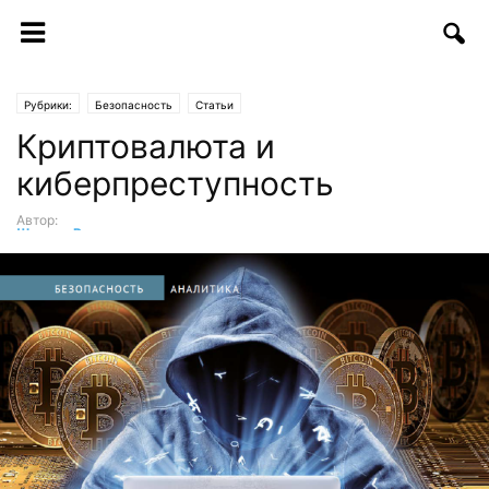
Рубрики:
Безопасность
Статьи
Криптовалюта и
киберпреступность
Автор:
Шохрух Рахмат
-
29.06.2018 | 12:37