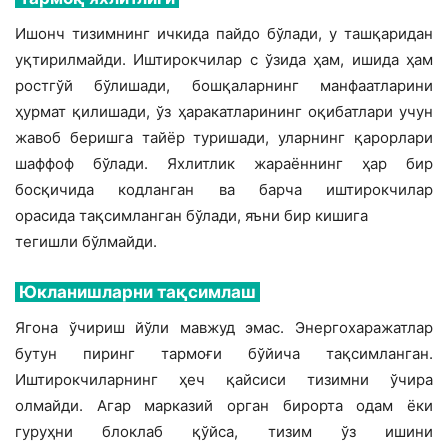
Ишонч тизимнинг ичкида пайдо бўлади, у ташқаридан
уқтирилмайди. Иштирокчилар с ўзида ҳам, ишида ҳам
ростгўй бўлишади, бошқаларнинг манфаатларини
ҳурмат қилишади, ўз ҳаракатларининг оқибатлари учун
жавоб беришга тайёр туришади, уларнинг қарорлари
шаффоф бўлади. Яхлитлик жараённинг ҳар бир
босқичида кодланган ва барча иштирокчилар
орасида тақсимланган бўлади, яъни бир кишига
тегишли бўлмайди.
Юкланишларни тақсимлаш
Ягона ўчириш йўли мавжуд эмас. Энергохаражатлар
бутун пиринг тармоғи бўйича тақсимланган.
Иштирокчиларнинг ҳеч қайсиси тизимни ўчира
олмайди. Агар марказий орган бирорта одам ёки
гуруҳни блоклаб қўйса, тизим ўз ишини