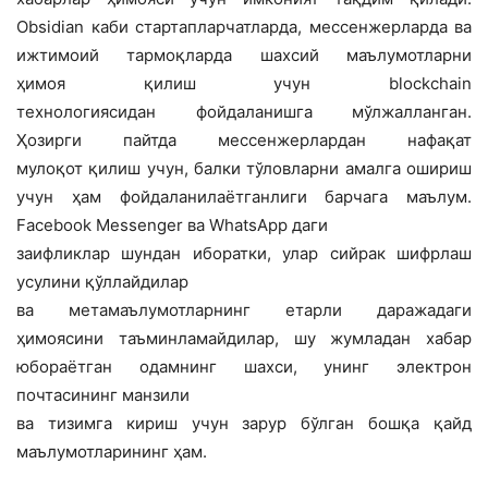
Obsidian каби стартапларчатларда, мессенжерларда ва
ижтимоий тармоқларда шахсий маълумотларни
ҳимоя қилиш учун blockchain
технологиясидан фойдаланишга мўлжалланган.
Ҳозирги пайтда мессенжерлардан нафақат
мулоқот қилиш учун, балки тўловларни амалга ошириш
учун ҳам фойдаланилаётганлиги барчага маълум.
Facebook Messenger ва WhatsApp даги
заифликлар шундан иборатки, улар сийрак шифрлаш
усулини қўллайдилар
ва метамаълумотларнинг етарли даражадаги
ҳимоясини таъминламайдилар, шу жумладан хабар
юбораётган одамнинг шахси, унинг электрон
почтасининг манзили
ва тизимга кириш учун зарур бўлган бошқа қайд
маълумотларининг ҳам.