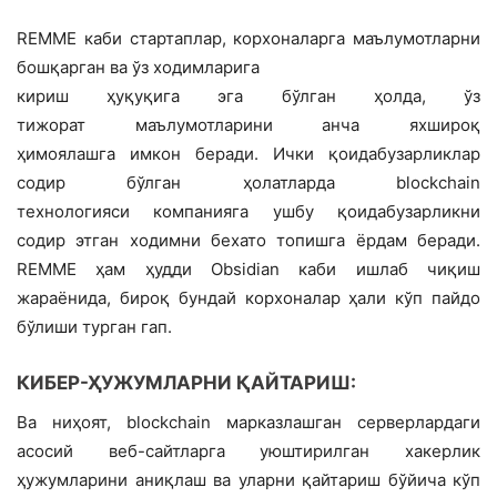
REMME каби стартаплар, корхоналарга маълумотларни
бошқарган ва ўз ходимларига
кириш ҳуқуқига эга бўлган ҳолда, ўз
тижорат маълумотларини анча яхшироқ
ҳимоялашга имкон беради. Ички қоидабузарликлар
содир бўлган ҳолатларда blockchain
технологияси компанияга ушбу қоидабузарликни
содир этган ходимни бехато топишга ёрдам беради.
REMME ҳам ҳудди Obsidian каби ишлаб чиқиш
жараёнида, бироқ бундай корхоналар ҳали кўп пайдо
бўлиши турган гап.
КИБЕР-ҲУЖУМЛАРНИ ҚАЙТАРИШ:
Ва ниҳоят, blockchain марказлашган серверлардаги
асосий веб-сайтларга уюштирилган хакерлик
ҳужумларини аниқлаш ва уларни қайтариш бўйича кўп