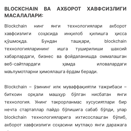
BLOCKCHAIN ВА АХБОРОТ ХАВФСИЗЛИГИ
МАСАЛАЛАРИ:
Blockchain нинг янги технологиялари ахборот
хавфсизлиги соҳасида инқилоб қилишга ҳисса
қўшмоқда. Бундан ташқари, blockchain
технологияларининг ишга туширилиши шахсий
хабарлардаги, бизнес ва фойдаланишда оммалашган
веб-сайтлардаги ҳамда иловалардаги
маълумотларни ҳимоялашга ёрдам беради.
Blockchain – ўзининг илк муваффақиятли тажрибаси –
биткоин орқали машҳур бўлган нисбатан янги
технология. Унинг такрорланмас хусусиятлари бир
нечта стартаплар пайдо бўлишига сабаб бўлди, улар
blockchain технологияларига ихтисослашган бўлиб,
ахборот хавфсизлиги соҳасини мутлақо янги даражага