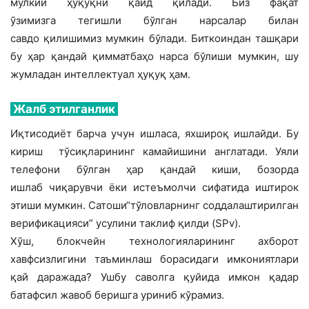
мулкий ҳуқуқни қайд қилади. Биз фақат
ўзимизга тегишли бўлган нарсалар билан
савдо қилишимиз мумкин бўлади. Биткоиндан ташқари
бу ҳар қандай қимматбаҳо нарса бўлиши мумкин, шу
жумладан интеллектуал ҳуқуқ ҳам.
Жалб этилганлик
Иқтисодиёт барча учун ишласа, яхшироқ ишлайди. Бу
кириш тўсиқларининг камайишини англатади. Уяли
телефони бўлган ҳар қандай киши, бозорда
ишлаб чиқарувчи ёки истеъмолчи сифатида иштирок
этиши мумкин. Сатоши“тўловларнинг соддалаштирилган
верификацияси” усулини таклиф қилди (SPv).
Хўш, блокчейн технологияларининг ахборот
хавфсизлигини таъминлаш борасидаги имкониятлари
қай даражада? Ушбу саволга қуйида имкон қадар
батафсил жавоб беришга уриниб кўрамиз.