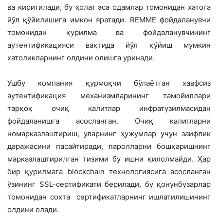
ва киритилади, бу ҳолат эса одамлар томонидан хатога
йўл қўйилишига имкон яратади. REMME фойдаланувчи
томонидан қурилма ва фойдаланувчининг
аутентификацияси вақтида йўл қўйиш мумкин
хатоликларнинг олдини олишга уринади.
Ушбу компания қурмоқчи бўлаётган хавфсиз
аутентификация механизмларининг тамойиллари
тарқоқ очиқ калитлар инфратузилмасидан
фойдаланишга асосланган. Очиқ калитларни
номарказлаштириш, уларнинг ҳужумлар учун заифлик
даражасини пасайтиради, паролларни бошқаришнинг
марказлаштирилган тизими бу ишни қилолмайди. Ҳар
бир қурилмага blockchain технологиясига асосланган
ўзининг SSL-сертификати берилади, бу қонунбузарлар
томонидан сохта сертификатларнинг ишлатилишининг
олдини олади.