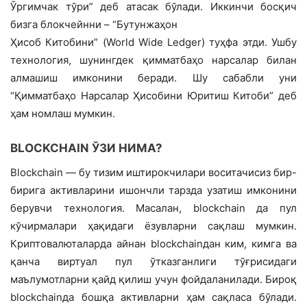
Ўргимчак тўри” деб атасак бўлади. Иккинчи босқич
бизга блокчейнни – “Бутунжаҳон
Ҳисоб Китобини” (World Wide Ledger) туҳфа этди. Ушбу
технология, шунингдек қимматбаҳо нарсалар билан
алмашиш имконини беради. Шу сабабли уни
“Қимматбаҳо Нарсалар Ҳисобини Юритиш Китоби” деб
ҳам номлаш мумкин.
BLOCKCHAIN ЎЗИ НИМА?
Blockchain — бу тизим иштирокчилари воситачисиз бир-
бирига активларини ишончли тарзда узатиш имконини
берувчи технология. Масалан, blockchain да пул
кўчирмалари ҳақидаги ёзувларни сақлаш мумкин.
Криптовалюталарда айнан blockchainдан ким, кимга ва
қанча виртуал пул ўтказганлиги тўғрисидаги
маълумотларни қайд қилиш учун фойдаланилади. Бироқ
blockchainда бошқа активларни ҳам сақласа бўлади.