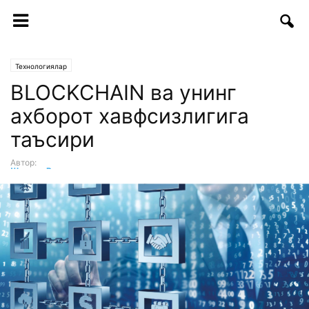
Технологиялар
BLOCKCHAIN ва унинг
ахборот хавфсизлигига
таъсири
Автор:
Шохрух Рахмат
-
09.08.2018 | 11:45