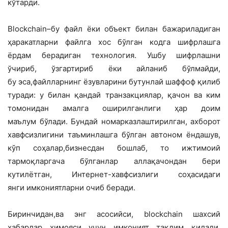
кўтарди.
Blockchain–бу файл ёки объект билан бажариладиган
ҳаракатларни файлга хос бўлган кодга шифрлашга
ёрдам берадиган технология. Ушбу шифрлашни
ўчириб, ўзгартириб ёки айланиб бўлмайди,
бу эса,файлларнинг ёзувларини бутунлай шаффоф қилиб
туради: у билан қандай транзакциялар, қачон ва ким
томонидан амалга оширилганлиги ҳар доим
маълум бўлади. Бундай номарказлаштирилган, ахборот
хавфсизлигини таъминлашга бўлган автоном ёндашув,
кўп соҳалар,бизнесдан бошлаб, то ижтимоий
тармоқларгача бўлганлар аллақачондан бери
кутилётган, Интернет-хавфсизлиги соҳасидаги
янги имкониятларни очиб беради.
Биринчидан,ва энг асосийси, blockchain шахсий
хабарлар ҳимояси учун имконият тақдим қилади.