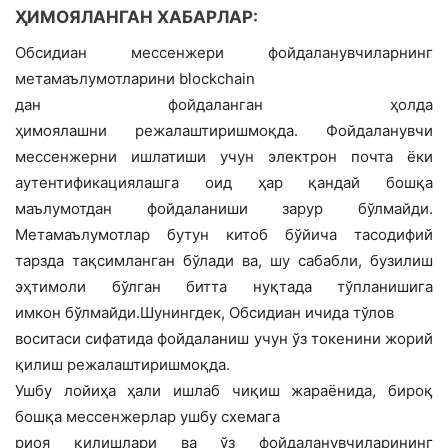
ҲИМОЯЛАНГАН ХАБАРЛАР:
Обсидиан мессенжери фойдаланувчиларнинг
метамаълумотларини blockchain
дан фойдаланган ҳолда
ҳимоялашни режалаштиришмоқда. Фойдаланувчи
мессенжерни ишлатиши учун электрон почта ёки
аутентификациялашга оид ҳар қандай бошқа
маълумотдан фойдаланиши зарур бўлмайди.
Метамаълумотлар бутун китоб бўйича тасодифий
тарзда тақсимланган бўлади ва, шу сабабли, бузилиш
эҳтимоли бўлган битта нуқтада тўпланишига
имкон бўлмайди.Шунингдек, Обсидиан ичида тўлов
воситаси сифатида фойдаланиш учун ўз токенини жорий
қилиш режалаштиришмоқда.
Ушбу лойиҳа ҳали ишлаб чиқиш жараёнида, бироқ
бошқа мессенжерлар ушбу схемага
риоя қилишлари ва ўз фойдаланувчиларининг