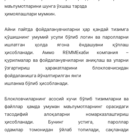
маълумотларини шунга ўхшаш тарзда
ҳимоялашлари мумкин.
Айни пайтда фойдаланувчиларни ҳар қандай тизимга
қўшишнинг умумий усули бўлиб логин ва паролларни
ишлатган ҳолда ягона ёндашувни қўллаш
ҳисобланади. Аммо REMMEкаби компания –
қурилмалар ва фойдаланувчиларни аниқлаш ва уларни
ўзгартириш ҳаракатларини блокловчисидан
фойдаланишга йўналтирилган янги
ишланма бўлиб ҳисобланади.
Блокловчиларнинг асосий кучи бўлиб тизимларни ва
файллар ҳамда умуман маълумотларнинг орасидаги
тасодифий алоқаларни номарказлаштириш
ҳисобланади. Бунинг устига, пароллар
одамлар томонидан ўйлаб топилади, сақланади