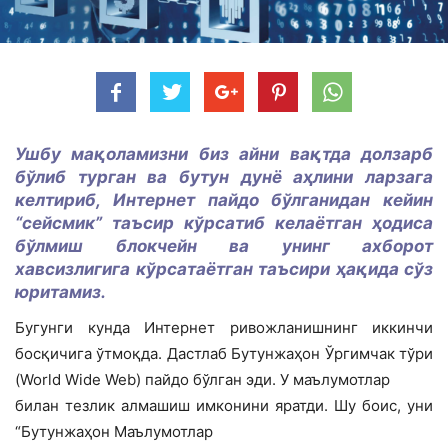
Ушбу мақоламизни биз айни вақтда долзарб
бўлиб турган ва бутун дунё аҳлини
ларзага
келтириб, Интернет пайдо бўлганидан кейин
“сейсмик” таъсир кўрсатиб
келаётган ҳодиса
бўлмиш блокчейн ва унинг ахборот
хавсизлигига кўрсатаётган
таъсири ҳақида сўз
юритамиз.
Бугунги кунда Интернет ривожланишнинг иккинчи
босқичига ўтмоқда. Дастлаб Бутунжаҳон Ўргимчак тўри
(World Wide Web) пайдо бўлган эди. У маълумотлар
билан тезлик алмашиш имконини яратди. Шу боис, уни
“Бутунжаҳон Маълумотлар