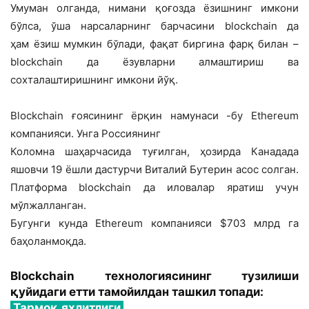
Умуман олганда, нимани қоғозда ёзишнинг имкони
бўлса, ўша нарсаларнинг барчасини blockchain да
ҳам ёзиш мумкин бўлади, фақат биргина фарқ билан –
blockchain да ёзувларни алмаштириш ва
сохталаштиришнинг имкони йўқ.
Blockchain ғоясининг ёрқин намунаси -бу Ethereum
компанияси. Унга Россиянинг
Коломна шаҳарчасида туғилган, ҳозирда Канадада
яшовчи 19 ёшли дастурчи Виталий Бутерин асос солган.
Платформа blockchain да иловалар яратиш учун
мўлжалланган.
Бугунги кунда Ethereum компанияси $703 млрд га
баҳоланмоқда.
Blockchain технологиясининг тузилиши
қуйидаги етти тамойилдан ташкил топади:
Тармоқ яхлитлиги