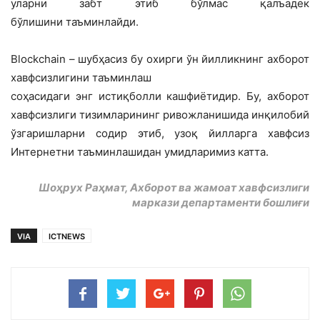
уларни забт этиб бўлмас қалъадек
бўлишини таъминлайди.
Blockchain – шубҳасиз бу охирги ўн йилликнинг ахборот
хавфсизлигини таъминлаш
соҳасидаги энг истиқболли кашфиётидир. Бу, ахборот
хавфсизлиги тизимларининг ривожланишида инқилобий
ўзгаришларни содир этиб, узоқ йилларга хавфсиз
Интернетни таъминлашидан умидларимиз катта.
Шоҳрух Раҳмат, Ахборот ва жамоат хавфсизлиги
маркази департаменти бошлиғи
VIA
ICTNEWS