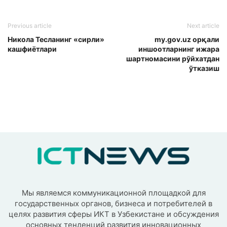
Previous article
Next article
Никола Тесланинг «сирли»
my.gov.uz орқали
кашфиётлари
иншоотларнинг ижара
шартномасини рўйхатдан
ўтказиш
Мы являемся коммуникационной площадкой для
государственных органов, бизнеса и потребителей в
целях развития сферы ИКТ в Узбекистане и обсуждения
основных тенденций развития инновационных