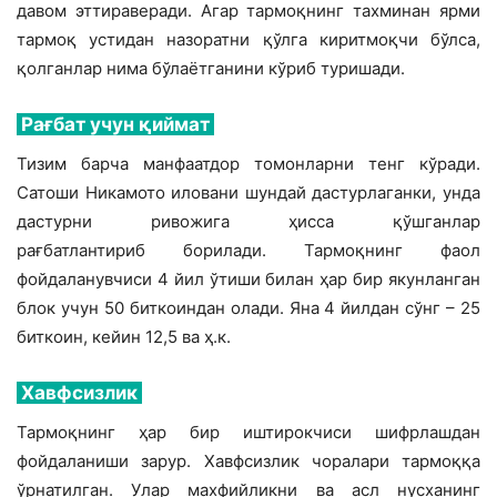
давом эттираверади. Агар тармоқнинг тахминан ярми
тармоқ устидан назоратни қўлга киритмоқчи бўлса,
қолганлар нима бўлаётганини кўриб туришади.
Рағбат учун қиймат
Тизим барча манфаатдор томонларни тенг кўради.
Сатоши Никамото иловани шундай дастурлаганки, унда
дастурни ривожига ҳисса қўшганлар
рағбатлантириб борилади. Тармоқнинг фаол
фойдаланувчиси 4 йил ўтиши билан ҳар бир якунланган
блок учун 50 биткоиндан олади. Яна 4 йилдан сўнг – 25
биткоин, кейин 12,5 ва ҳ.к.
Хавфсизлик
Тармоқнинг ҳар бир иштирокчиси шифрлашдан
фойдаланиши зарур. Хавфсизлик чоралари тармоққа
ўрнатилган. Улар махфийликни ва асл нусханинг