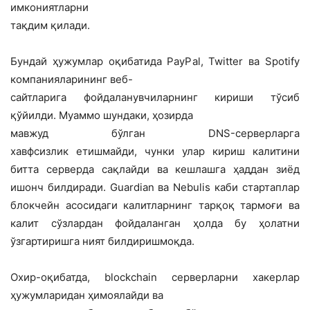
имкониятларни
тақдим қилади.
Бундай ҳужумлар оқибатида PayPal, Twitter ва Spotify
компанияларининг веб-
сайтларига фойдаланувчиларнинг кириши тўсиб
қўйилди. Муаммо шундаки, ҳозирда
мавжуд бўлган DNS-серверларга
хавфсизлик етишмайди, чунки улар кириш калитини
битта серверда сақлайди ва кешлашга ҳаддан зиёд
ишонч билдиради. Guardian ва Nebulis каби стартаплар
блокчейн асосидаги калитларнинг тарқоқ тармоғи ва
калит сўзлардан фойдаланган ҳолда бу ҳолатни
ўзгартиришга ният билдиришмоқда.
Охир-оқибатда, blockchain серверларни хакерлар
ҳужумларидан ҳимоялайди ва