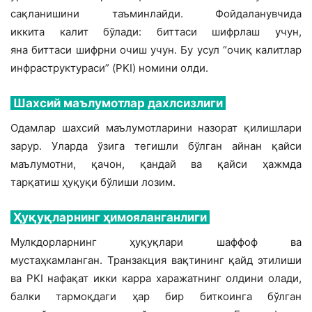
сақланишини таъминлайди. Фойдаланувчида
иккита калит бўлади: биттаси шифрлаш учун,
яна биттаси шифрни очиш учун. Бу усул “очиқ калитлар
инфраструктураси” (PKI) номини олди.
Шахсий маълумотлар дахлсизлиги
Одамлар шахсий маълумотларини назорат қилишлари
зарур. Уларда ўзига тегишли бўлган айнан қайси
маълумотни, қачон, қандай ва қайси ҳажмда
тарқатиш ҳуқуқи бўлиши лозим.
Ҳуқуқларнинг ҳимояланганлиги
Мулкдорларнинг ҳуқуқлари шаффоф ва
мустаҳкамланган. Транзакция вақтининг қайд этилиши
ва PKI нафақат икки карра харажатнинг олдини олади,
балки тармоқдаги ҳар бир биткоинга бўлган