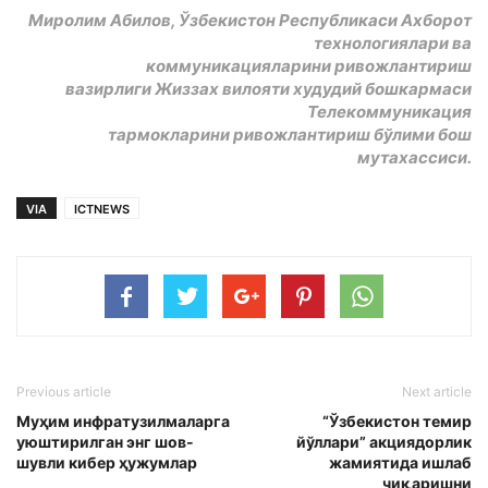
Миролим Абилов, Ўзбекистон Республикаси Ахборот
технологиялари ва
коммуникацияларини ривожлантириш
вазирлиги Жиззах вилояти худудий бошкармаси
Телекоммуникация
тармокларини ривожлантириш бўлими бош
мутахассиси.
VIA
ICTNEWS
Previous article
Next article
Муҳим инфратузилмаларга
“Ўзбекистон темир
уюштирилган энг шов-
йўллари” акциядорлик
шувли кибер ҳужумлар
жамиятида ишлаб
чиқаришни