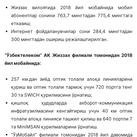
Жиззах вилоятида 2018 йил мобай­нида мобил
абонентлар сонини 763,7 мингтадан 775,4 мингтага
етказиш;
Интернет фойдаланувчилар сони 284,4 мингтадан
300 мингтадан ошириш режалаштирилган.
“Ўзбектелеком” АК Жиззах филиали томонидан 2018
йил мобайнида:
257 км.дан зиёд оптик толали алоқа линияларини
қуриш ва оптик толали тармоқ учун 720 портга тенг
30 та SWICH қурилмасини ўрнатиш;
қишлоқ ҳудудларда ахборот-комму­никация
инфратузилмасини кенгайтириш учун 40 км оптик
толали алоқа лини­яси ташкил қилиш ва 640 портли 7
та MiniMSAN қурилмаларини ўрнатиш.
“ЎзМобайл” филиали томонидан 2018 йил давомида