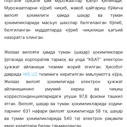
портали орқали ҳам муро­жаатлар қабул қилинади.
Мурожаатларни кўриб чиқиб, жавоб қайтариш бўйича
вилоят ҳокимлиги ҳамда шаҳар ва туман
ҳокимликларида масъул шахслар белги­ланган бўлиб,
белгиланган муддатлар­да кўриб чиқилиши қатъий
назоратга олинган.
Жиззах вилояти ҳамда туман (шаҳар) ҳокимликлари
ўртасида корпоратив тармоқ ва унда “КБАТ” электрон
ҳужжат айланиши тизими жорий этилган. Ҳисобот
даврида
NIS.UZ
тизимига киритилган маъ­лумотга кўра,
Жиззах вилоят ҳокимлигида электрон ҳужжат
айланишининг умумий кириш ва чиқиш
корреспонденцияларида­ги улуши 97,8 фоизни ташкил
этган. Вилоят, шаҳар ва туман ҳокимликларида ходим­
ларнинг 631 нафари (вилоят ҳокимлигида 58 та, шаҳар
ва туман ҳокимликларида 540 та) электрон рақамли
имзо калитлари билан таъминланган.