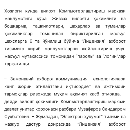
Ҳозирги кунда вилоят Компьютер­лаштириш маркази
маълумотига кўра, Жиззах вилояти ҳокимлиги ва
бошқарма, ташкилотлари, шаҳарлар ва туманлар
ҳокимликлар томонидан бириктирилган масъул
шахсларга 6 та йўналиш бўйича “Лицензия” ахборот
тизимига кириб маълу­мотларни жойлаштириш учун
масъул мута­хассиси томонидан “пароль” ва “логин”лар
тарқатилди.
– Замонавий ахборот-коммуникация технологиялари
кенг жорий этилаётгани иқтисодиёт ва ижтимоий
тармоқлар риво­жида муҳим аҳамият касб этмоқда, –
дей­ди вилоят ҳокимлиги Компьютерлаштириш маркази
давлат унитар корхонаси раҳ­бари Музафаров Саидакром
Суҳбатович. – Жумладан, “Электрон ҳукумат” тизими ва
мазкур дастур доирасида “Лицензия” ахборот