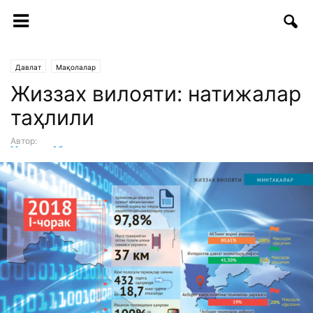
Давлат
Мақолалар
Жиззах вилояти: натижалар
таҳлили
Автор:
Миролим Абилов
-
05.06.2018 | 11:27