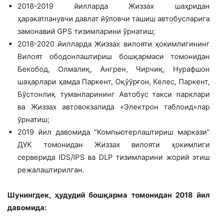
2018-2019 йилларда Жиззах шаҳри­дан
ҳаракатланувчи давлат йўловчи ташиш автобусларига
замонавий GPS тизимларини ўрнатиш;
2018-2020 йилларда Жиззах вилоя­ти ҳокимлигининг
Вилоят ободонлашти­риш бошқармаси томонидан
Бекобод, Олмалиқ, Ангрен, Чирчиқ, Нурафшон
шаҳарлари ҳамда Паркент, Оқўўрғон, Келес, Паркент,
Бўстонлиқ туманлари­нинг Автобус такси парклари
ва Жиззах автовокзалида «Электрон таблоид»лар
ўрнатиш;
2019 йил давомида “Компьютер­лаштириш маркази”
ДУК томонидан Жиззах вилояти ҳокимлиги
серверида IDS/IPS ва DLP тизимларини жорий этиш
режалаштирилган.
Шунингдек, ҳудудий бошқарма томо­нидан 2018 йил
давомида: