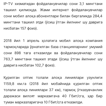
IP-TV хизматидан фойдаланувчилар сони 3,1 мингтани
ташкил қилмоқда. Жами интер­нет фойдаланувчилар
сони мобил алоқа абонентлари билан биргаликда 284,4
мингтани ташкил этди (ўсиш ўтган йилнинг шу даврига
нисбатан 157 фоиз).
2018 йил 1 апрель ҳолатига мобил алоқа компания
тармоқларида ўрнатилган база станцияларнинг умумий
сони 898 тага етказилди ва фойдаланувчилар сони
763,7 мингтани ташкил этади (ўсиш ўтган йилнинг шу
даврига нисбатан 102,7 фоиз).
Қурилган оптик толали алоқа линиялари узунлиги
1159,8 км.га (2018 йил мобайнида қурилган оптик
толали алоқа линиялари 37 км), тармоқ ўтказувчанлик
даражаси вилоят марказигача 40 Гбит/сга, ҳар бир
туман марказларигача 10 Гбит/сга етказилди.