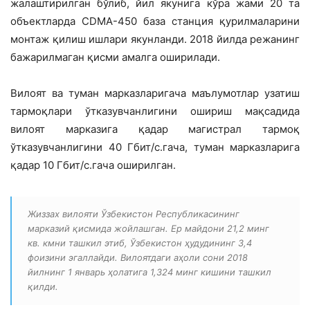
жалаштирилган бўлиб, йил якунига кўра жами 20 та
объектларда CDMA-450 база станция қурилмаларини
монтаж қилиш ишлари якунланди. 2018 йилда режанинг
бажарилмаган қисми амалга оширилади.
Вилоят ва туман марказларигача маълу­мотлар узатиш
тармоқлари ўтказувчанли­гини ошириш мақсадида
вилоят марказига қадар магистрал тармоқ
ўтказувчанлигини 40 Гбит/с.гача, туман марказларига
қадар 10 Гбит/с.гача оширилган.
Жиззах вилояти Ўзбекистон Республикасининг
марказий қисмида жойлашган. Ер майдони 21,2 минг
кв. кмни ташкил этиб, Ўзбекистон ҳудудининг 3,4
фоизини эгаллайди. Вилоятдаги аҳоли сони 2018
йилнинг 1 январь ҳолатига 1,324 минг кишини ташкил
қилди.