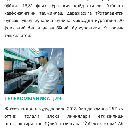
бўйича 16,31 фоиз кўрсаткич қайд этилди. Ахборот
хавфсизлигини таъминлаш дара­жасига тўхталадиган
бўлсак, ушбу йўналиш бўйича мақсадли кўрсаткич 20
фоиз этиб белгиланган бўлиб, бу кўрсаткич 19 фоизни
ташкил этди.
ТЕЛЕКОММУНИКАЦИЯ
Жиззах вилояти ҳудудларида 2018 йил давомида 257 км
оптик толали алоқа линиялари ётқизилиши
режалаштирилган бўлиб ҳозиргача “Ўзбектелеком” АК