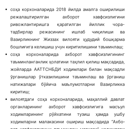
соҳа корхоналарида 2018 йилда амалга оширилиши
режалаштирилган ах­борот хавфсизлигини
ривожлантиришга қаратилган йиллик чора-
тадбирлар ре­жасининг ишлаб чиқилиши ва
Вазирлик­нинг Жиззах вилояти ҳудудий бошқарма
бошлиғига келишиш учун киритилишини таъминлаш;
соҳа корхоналарида ахборот хавф­сизлигининг
таъминланганлик ҳолатини таҳлил қилиш мақсадида,
жойларда ААТТСНБДИ ходимлари билан мақсадли
ўрганишлар ўтказилишини таъминлаш ва ўрганиш
натижалари бўйича маълумот­ларни Вазирликка
киритиш;
вилоятдаги соҳа корхоналарида, маҳаллий давлат
органларининг ахборот хавфсизлигига масъул
ходимларининг рўйхатини тузиш ҳамда ушбу
ходимлар­ни малакасини ошириш мақсадида “Ахбо­