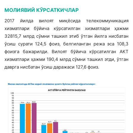
МОЛИЯВИЙ КЎРСАТКИЧЛАР
2017 йилда вилоят миқёсида телеком­муникация
хизматлари бўйича кўрсатил­ган хизматлари ҳажми
32815,7 млрд сўм­ни ташкил этиб ўтган йилга нисбатан
ўсиш сурати 124,5 фоиз, белгиланган режа эса 108,3
фоизга бажарилди. Вилоят бўйича кўрсатилган АКТ
хизматлари ҳажми 190,4 млрд сўмни ташкил этди, ўтган
даврга нисбатан ўсиш даражаси 127,6 фоиз.