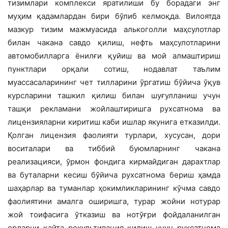
тизимлари комплекси яратилиши бу борадаги энг
муҳим қадамлардан бири бўлиб келмоқда. Вилоятда
мазкур тизим мажмуасида алькоголли маҳсулотлар
билан чакана савдо қилиш, нефть маҳсу­лотларини
автомобилларга ёнилғи қуйиш ва мой алмаштириш
пунктлари орқали сотиш, нодавлат таълим
муассасаларининг чет тилларини ўргатиш бўйича ўқув
курсларини ташкил қилиш билан шуғулланиш учун
ташқи рекламани жойлаштиришга рухсатнома ва
лицензияларни киритиш каби ишлар якунига етказилди.
Қолган лицензия фаолияти турлари, хусусан, дори
воситалари ва тиббий буюмларнинг чакана
реализацияси, ўрмон фондига кир­майдиган дарахтлар
ва буталарни кесиш бўйича рухсатнома бериш ҳамда
шаҳар­лар ва туманлар ҳокимликларининг кўчма савдо
фаолиятини амалга оширишга, турар жойни нотурар
жой тоифасига ўтказиш ва нотўғри фойдаланилган
ерларни қайта рекультивация қилиш учун рухсатнома