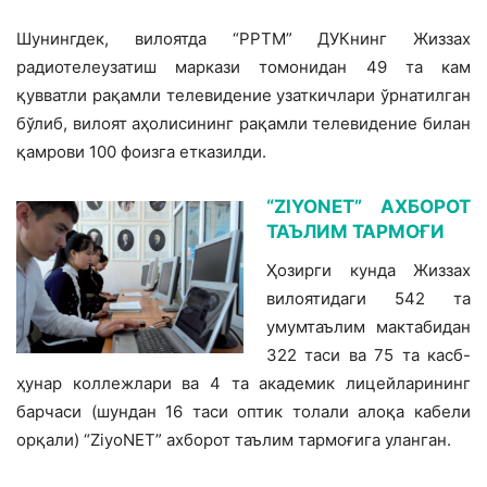
Шунингдек, вилоятда “РРТМ” ДУКнинг Жиззах
радиотелеузатиш маркази томони­дан 49 та кам
қувватли рақамли телевиде­ние узаткичлари ўрнатилган
бўлиб, вилоят аҳолисининг рақамли телевидение билан
қамрови 100 фоизга етказилди.
“ZIYONET” АХБОРОТ
ТАЪЛИМ ТАРМОҒИ
Ҳозирги кунда Жиззах
вилоятидаги 542 та
умумтаълим мактабидан
322 таси ва 75 та касб-
ҳунар коллежлари ва 4 та академик лицейларининг
барчаси (шундан 16 таси оптик толали алоқа кабели
орқа­ли) “ZiyoNET” ахборот таълим тармоғига уланган.