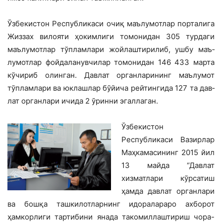
Ўзбекистон Республикаси очиқ маълу­мотлар порталига
Жиззах вилояти ҳоким­лиги томонидан 305 турдаги
маълумотлар тўпламлари жойлаштирилиб, ушбу маъ­
лумотлар фойдаланувчилар томонидан 146 433 марта
кўчириб олинган. Давлат органларининг маълумот
тўпламлари ва юклашлар бўйича рейтингида 127 та дав­
лат органлари ичида 2 ўринни эгаллаган.
Ўзбекистон
Республикаси Вазирлар
Маҳкамасининг 2015 йил
13 майда “Дав­лат
хизматлари кўрсатиш
ҳамда давлат органлари
ва бошқа ташкилотларнинг идо­ралараро ахборот
ҳамкорлиги тартибини янада такомиллаштириш чора-