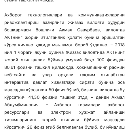
Ахборот технологиялари ва коммуника­цияларини
ривожлантириш вазирлиги Жиз­зах вилояти ҳудудий
бошқармаси бошлиғи Акмал Савурбаев, вилоятда
АКТнинг жорий этилганлик ҳолати бўйича эришилган
кўр­саткичлар ҳақида маълумот бериб ўтдилар. – 2018
йил 1 чораги якуни бўйича Жиззах вилоятида АКТнинг
жорий этилганлик бўйи­ча умумий баҳо 100 фоиздан
80,61 фоизни ташкил қилмоқда. Ҳокимликнинг расмий
веб-сайти ва улар орқали тақдим этилаётган
интерактив давлат хизматлари сифати бўйича эса
мақсадли кўрсаткич 50 фоиз бўлиб, бизнинг вилоятда бу
кўрсаткич 41,30 фоизни ташкил этди, – дейди Акмал
Абдумўминович. – Ахборот тизимлари, ахборот
ресурслари ва электрон ҳужжат айланиши
тизимларининг жорий этилиши бўйича мақсадли
кўрсаткич 26 фоиз этиб белгиланган бўлиб, бу йўналиш