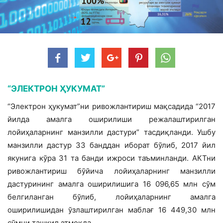
“ЭЛЕКТРОН ҲУКУМАТ”
“Электрон ҳукумат”ни ривожлантириш мақсадида “2017
йилда амалга ошири­лиши режалаштирилган
лойиҳаларнинг манзилли дастури” тасдиқланди. Ушбу
манзилли дастур 33 банддан иборат бўлиб, 2017 йил
якунига кўра 31 та банди ижроси таъминланди. АКТни
ривожлантириш бўйича лойиҳаларнинг манзилли
дастурининг амалга оширилишига 16 096,65 млн сўм
белгиланган бўлиб, лойиҳаларнинг амалга
оширилишидан ўзлаштирилган маблағ 16 449,30 млн
сўмни ташкил этмоқда.