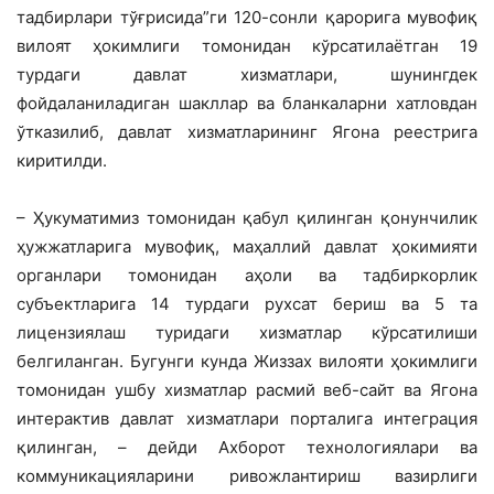
тадбирлари тўғрисида”ги 120-сонли қарорига мувофиқ
вилоят ҳокимлиги томонидан кўрсати­лаётган 19
турдаги давлат хизматлари, шунингдек
фойдаланиладиган шакллар ва бланкаларни хатловдан
ўтказилиб, давлат хизматларининг Ягона реестрига
киритил­ди.
– Ҳукуматимиз томонидан қабул қи­линган қонунчилик
ҳужжатларига муво­фиқ, маҳаллий давлат ҳокимияти
орган­лари томонидан аҳоли ва тадбиркорлик
субъектларига 14 турдаги рухсат бериш ва 5 та
лицензиялаш туридаги хизматлар кўрсатилиши
белгиланган. Бугунги кунда Жиззах вилояти ҳокимлиги
томонидан ушбу хизматлар расмий веб-сайт ва Ягона
интерактив давлат хизматлари порталига интеграция
қилинган, – дейди Ахборот технологиялари ва
коммуникацияларини ривожлантириш вазирлиги