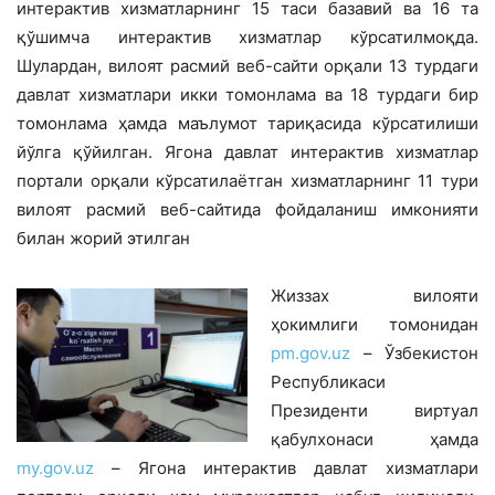
интерактив хизматларнинг 15 таси базавий ва 16 та
қўшимча интерак­тив хизматлар кўрсатилмоқда.
Шулардан, вилоят расмий веб-сайти орқали 13 турдаги
давлат хизматлари икки томон­лама ва 18 турдаги бир
томонлама ҳамда маълумот тариқасида кўрсатилиши
йўлга қўйилган. Ягона давлат интерактив хиз­матлар
портали орқали кўрсатилаётган хизматларнинг 11 тури
вилоят расмий веб-сайтида фойдаланиш имконияти
билан жорий этилган
Жиззах вилояти
ҳокимлиги томони­дан
pm.gov.uz
– Ўзбекистон
Республикаси
Президенти виртуал
қабулхонаси ҳамда
my.gov.uz
– Ягона интерактив давлат хизматлари