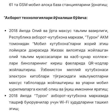
61 та GSM мобил алоқа база станцияларини ўрнатиш;
“Ахборот технологиялари йўналиши бўйича:
2018 йилда Олий ва ўрта махсус таълим вазирлиги,
Республика ахбо­рот-кутубхона маркази, “Турон” АКМ
томонидан “Мобил кутубхона”ларни жорий этиш
лойиҳаси доирасида Жиз­зах вилоятида жойлашган
олий таълим муассасалари ва касб-ҳунар коллеж­
лари биноларининг кириш фаеларида QR-кодлар
жойлаштириш. Ўзбекистон миллий кутубхонаси
электрон китобла­ри тўғрисидаги маълумотларни
махсус таблоларда жойлаштириш ва уларни мо­бил
қурилмаларга юклаб олиш ва ўқиш имконини яратиш;
2018 йилда “Турон” ахборот-кутубхо­на марказида
ташриф буюрувчилар учун Wi-Fi ҳудудларини ташкил
этиш;