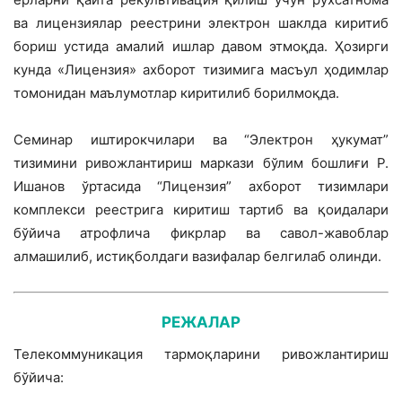
ва лицензиялар реестрини электрон шакл­да киритиб
бориш устида амалий ишлар давом этмоқда. Ҳозирги
кунда «Лицензия» ахборот тизимига масъул ҳодимлар
то­монидан маълумотлар киритилиб борил­моқда.
Семинар иштирокчилари ва “Электрон ҳукумат”
тизимини ривожлантириш мар­кази бўлим бошлиғи Р.
Ишанов ўртасида “Лицензия” ахборот тизимлари
комплекси реестрига киритиш тартиб ва қоидалари
бўйича атрофлича фикрлар ва савол-жавоблар
алмашилиб, истиқболдаги вазифа­лар белгилаб олинди.
РЕЖАЛАР
Телекоммуникация тармоқларини ривожлантириш
бўйича: