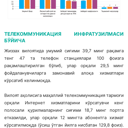
ТЕЛЕКОММУНИКАЦИЯ ИНФРАТУЗИЛМАСИ
БЎЙИЧА
Жиззах вилоятида умумий сиғими 39,7 минг рақамга
тенг 47 та телефон станция­лари 100 фоизга
рақамлаштирилган бўлиб, улар орқали 29,5 минг
фойдаланувчиларга замонавий алоқа хизматлари
кўрсатиб келинмоқда.
Вилоят аҳолисига маҳаллий телеком­муникация тармоғи
орқали Интернет хизматларини кўрсатувчи кенг
полосали қурилмаларнинг сиғими 18,7 минг порт­га
етказилди, улар орқали 12 мингта абонентга хизмат
кўрсатилмоқда (ўсиш ўтган йилга нисбатан 129,8 фоиз).