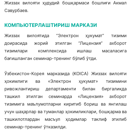
Жиззах вило­яти ҳудудий бошқармаси бошлиғи Акмал
Савурбаев.
КОМПЬЮТЕРЛАШТИРИШ МАРКАЗИ
Жиззах вилоятида “Электрон ҳукумат” тизими
доирасида жорий этилган “Ли­цензия” ахборот
тизимлари комплексида ишлаш масаласига
бағишланган семи­нар-тренинг бўлиб ўтди.
Ўзбекистон-Корея марказида (KOICA) Жиззах вилояти
ҳокимлиги ва «Элек­трон ҳукумат» тизимини
ривожлантириш департаменти билан биргаликда
ташкил этилган семинарда «Лицензия» ахборот
тизимига маълумотларни киритиб бориш ва янгилаш
учун шаҳарлар ва туманлар ҳокимликлари, бошқарма ва
ташкилот­лардан масъул ҳодимлар таклиф этилиб
семинар-тренинг ўтказилди.