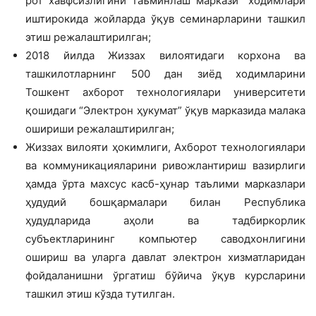
рот хавфсизлигини таъминлаш маркази” ходимлари
иштирокида жойларда ўқув семинарларини ташкил
этиш режалашти­рилган;
2018 йилда Жиззах вилоятидаги корхона ва
ташкилотларнинг 500 дан зиёд ходимларини
Тошкент ахборот технологиялари университети
қошидаги “Электрон ҳукумат” ўқув марказида мала­ка
ошириши режалаштирилган;
Жиззах вилояти ҳокимлиги, Ахборот технологиялари
ва коммуникацияларини ривожлантириш вазирлиги
ҳамда ўрта махсус касб-ҳунар таълими марказлари
ҳудудий бошқармалари билан Республи­ка
ҳудудларида аҳоли ва тадбиркорлик
субъектларининг компьютер саводхонли­гини
ошириш ва уларга давлат электрон хизматларидан
фойдаланишни ўргатиш бўйича ўқув курсларини
ташкил этиш кўзда тутилган.