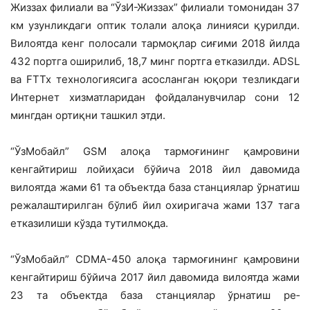
Жиззах фили­али ва “ЎзИ-Жиззах” филиали томонидан 37
км узунликдаги оптик толали алоқа линияси қурилди.
Вилоятда кенг полосали тармоқлар сиғими 2018 йилда
432 портга оширилиб, 18,7 минг портга етказилди. АDSL
ва FTTx технологиясига асосланган юқори тезликда­ги
Интернет хизматларидан фойдаланувчи­лар сони 12
мингдан ортиқни ташкил этди.
“ЎзМобайл” GSM алоқа тармоғининг қамровини
кенгайтириш лойиҳаси бўйича 2018 йил давомида
вилоятда жами 61 та объектда база станциялар ўрнатиш
режа­лаштирилган бўлиб йил охиригача жами 137 тага
етказилиши кўзда тутилмоқда.
“ЎзМобайл” CDMA-450 алоқа тар­моғининг қамровини
кенгайтириш бўйи­ча 2017 йил давомида вилоятда жами
23 та объектда база станциялар ўрнатиш ре­