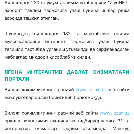
Вилоятдаги 220 та умумтаълим мактабларини “ZiyoNET”
ахборот таълим тар­моғига улаш бўйича ишлар режа
асосида ташкил этилган.
Шунингдек, вилоятдаги 182 та мактабгача таълим
муассасаларини интернет тармоғига улаш бўйича
тегишли тартибда ўрганиш ўтказилди ва сарфланадиган
маблағлар миқдори ҳисоблаб чиқилди.
ЯГОНА ИНТЕРАКТИВ ДАВЛАТ ХИЗМАТЛАРИ
ПОРТАЛИ
Вилоят ҳокимлигининг расмий
www.jizzax.uz
веб-сайти
маълумотлар билан бойитилиб борилмоқда.
Вилоят ҳокимлигининг расмий веб-сайти
www.jizzax.uz
орқали вилоя­тимиз аҳолиси ва тадбиркорларига 31 та
интерактив хизматлар тақдим этилмоқда. Мавжуд