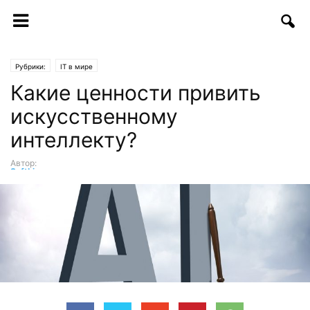
Рубрики:
IT в мире
Какие ценности привить
искусственному
интеллекту?
Автор:
SoftLine
-
27.10.2020 | 13:26