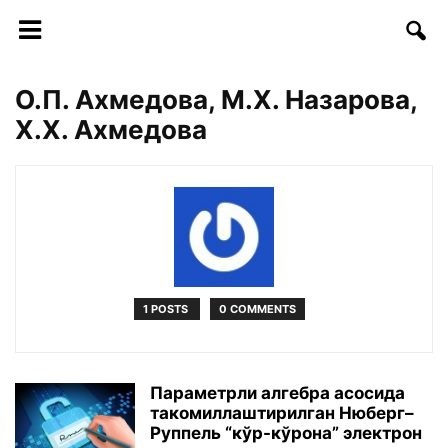
О.П. Ахмедова, М.Х. Назарова,
Х.Х. Ахмедова
1 POSTS
0 COMMENTS
Параметрли алгебра асосида
такомиллаштирилган Нюберг–
Руппель “кўр-кўрона” электрон