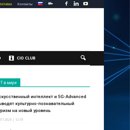
еклама
Контакты
О
CIO CLUB
IT в мире
скусственный интеллект и 5G-Advanced
ыводят культурно-познавательный
уризм на новый уровень
.07.2026 | 12:39