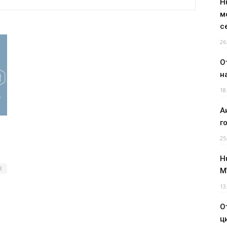
H
м
с
26
О
н
18
А
г
25
H
Е
M
13
О
ц