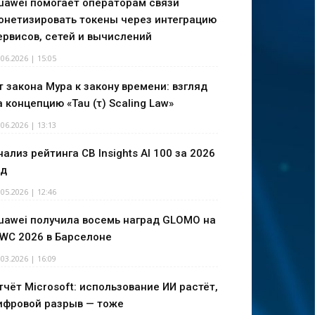
uawei помогает операторам связи
онетизировать токены через интеграцию
ервисов, сетей и вычислений
.06.2026 | 15:05
т закона Мура к закону времени: взгляд
а концепцию «Tau (τ) Scaling Law»
.06.2026 | 13:13
нализ рейтинга CB Insights AI 100 за 2026
од
.05.2026 | 12:46
uawei получила восемь наград GLOMO на
WC 2026 в Барселоне
.03.2026 | 16:09
тчёт Microsoft: использование ИИ растёт,
ифровой разрыв — тоже