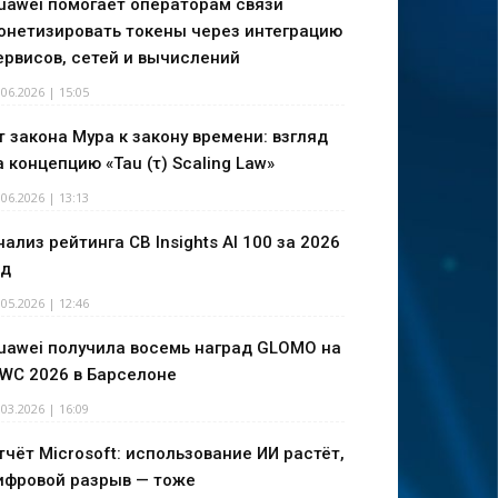
uawei помогает операторам связи
онетизировать токены через интеграцию
ервисов, сетей и вычислений
.06.2026 | 15:05
т закона Мура к закону времени: взгляд
а концепцию «Tau (τ) Scaling Law»
.06.2026 | 13:13
нализ рейтинга CB Insights AI 100 за 2026
од
.05.2026 | 12:46
uawei получила восемь наград GLOMO на
WC 2026 в Барселоне
.03.2026 | 16:09
тчёт Microsoft: использование ИИ растёт,
ифровой разрыв — тоже