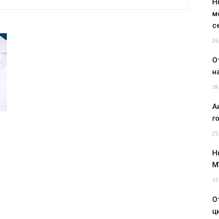
H
м
с
26
О
н
18
А
г
25
H
M
13
О
ц