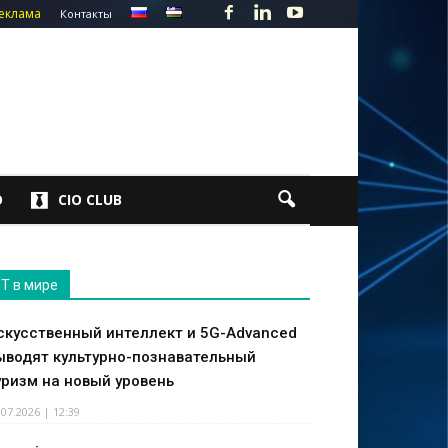
еклама
Контакты
О
CIO CLUB
IT в мире
скусственный интеллект и 5G-Advanced
ыводят культурно-познавательный
уризм на новый уровень
.07.2026 | 12:39