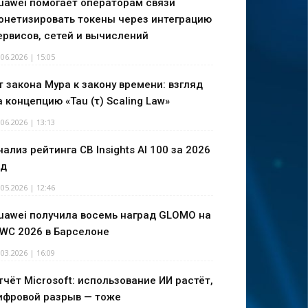
uawei помогает операторам связи
онетизировать токены через интеграцию
ервисов, сетей и вычислений
.06.2026 | 15:05
т закона Мура к закону времени: взгляд
а концепцию «Tau (τ) Scaling Law»
.06.2026 | 13:13
нализ рейтинга CB Insights AI 100 за 2026
од
.05.2026 | 12:46
uawei получила восемь наград GLOMO на
WC 2026 в Барселоне
.03.2026 | 16:09
тчёт Microsoft: использование ИИ растёт,
ифровой разрыв — тоже