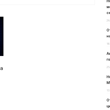
H
м
с
26
О
н
18
А
г
25
на
H
M
13
О
ц