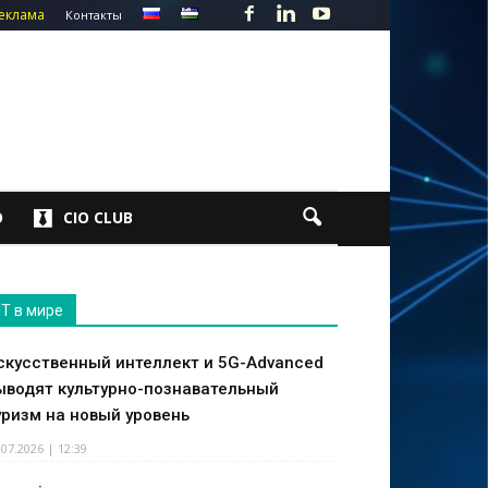
еклама
Контакты
О
CIO CLUB
IT в мире
скусственный интеллект и 5G-Advanced
ыводят культурно-познавательный
уризм на новый уровень
.07.2026 | 12:39