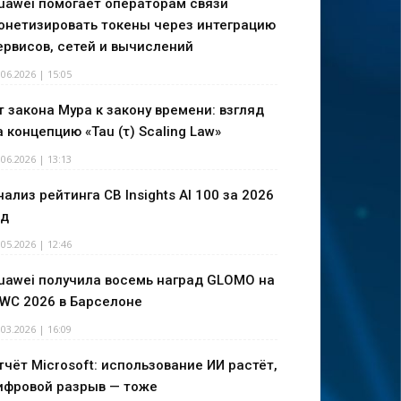
uawei помогает операторам связи
онетизировать токены через интеграцию
ервисов, сетей и вычислений
.06.2026 | 15:05
т закона Мура к закону времени: взгляд
а концепцию «Tau (τ) Scaling Law»
.06.2026 | 13:13
нализ рейтинга CB Insights AI 100 за 2026
од
.05.2026 | 12:46
uawei получила восемь наград GLOMO на
WC 2026 в Барселоне
.03.2026 | 16:09
тчёт Microsoft: использование ИИ растёт,
ифровой разрыв — тоже