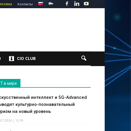
еклама
Контакты
О
CIO CLUB
IT в мире
скусственный интеллект и 5G-Advanced
ыводят культурно-познавательный
уризм на новый уровень
.07.2026 | 12:39