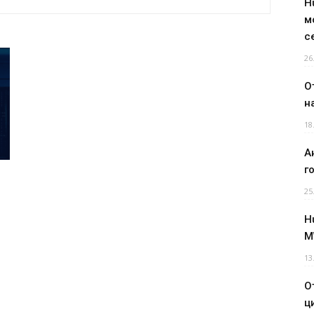
H
м
с
26
О
н
18
А
г
25
H
M
13
О
ц